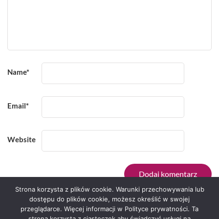
Name
*
Email
*
Website
Strona korzysta z plików cookie. Warunki przechowywania lub
dostępu do plików cookie, możesz określić w swojej
przeglądarce. Więcej informacji w Polityce prywatności. Ta
Serwis zaprojektował
Grzegorz Sztank
.
strona korzysta z ciasteczek aby świadczyć usługi na