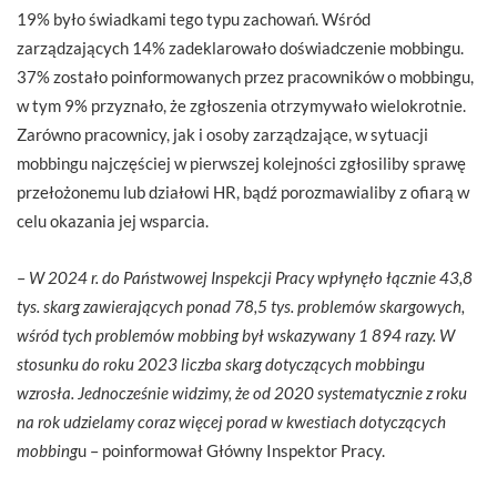
19% było świadkami tego typu zachowań. Wśród
zarządzających 14% zadeklarowało doświadczenie mobbingu.
37% zostało poinformowanych przez pracowników o mobbingu,
w tym 9% przyznało, że zgłoszenia otrzymywało wielokrotnie.
Zarówno pracownicy, jak i osoby zarządzające, w sytuacji
mobbingu najczęściej w pierwszej kolejności zgłosiliby sprawę
przełożonemu lub działowi HR, bądź porozmawialiby z ofiarą w
celu okazania jej wsparcia.
–
W 2024 r. do Państwowej Inspekcji Pracy wpłynęło łącznie 43,8
tys. skarg zawierających ponad 78,5 tys. problemów skargowych,
wśród tych problemów mobbing był wskazywany 1 894 razy. W
stosunku do roku 2023 liczba skarg dotyczących mobbingu
wzrosła. Jednocześnie widzimy, że od 2020 systematycznie z roku
na rok udzielamy coraz więcej porad w kwestiach dotyczących
mobbing
u – poinformował Główny Inspektor Pracy.