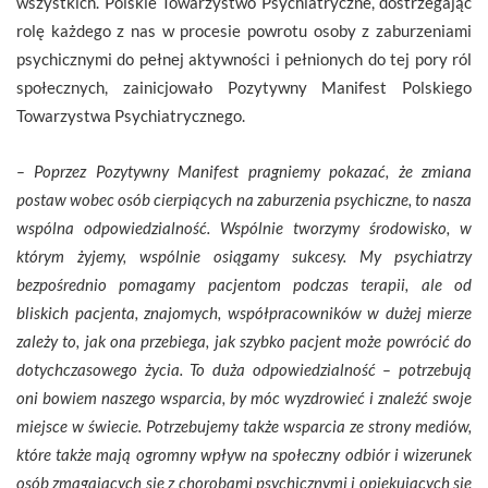
wszystkich. Polskie Towarzystwo Psychiatryczne, dostrzegając
rolę każdego z nas w procesie powrotu osoby z zaburzeniami
psychicznymi do pełnej aktywności i pełnionych do tej pory ról
społecznych, zainicjowało Pozytywny Manifest Polskiego
Towarzystwa Psychiatrycznego.
– Poprzez Pozytywny Manifest pragniemy pokazać, że zmiana
postaw wobec osób cierpiących na zaburzenia psychiczne, to nasza
wspólna odpowiedzialność. Wspólnie tworzymy środowisko, w
którym żyjemy, wspólnie osiągamy sukcesy. My psychiatrzy
bezpośrednio pomagamy pacjentom podczas terapii, ale od
bliskich pacjenta, znajomych, współpracowników w dużej mierze
zależy to, jak ona przebiega, jak szybko pacjent może powrócić do
dotychczasowego życia. To duża odpowiedzialność – potrzebują
oni bowiem naszego wsparcia, by móc wyzdrowieć i znaleźć swoje
miejsce w świecie. Potrzebujemy także wsparcia ze strony mediów,
które także mają ogromny wpływ na społeczny odbiór i wizerunek
osób zmagających się z chorobami psychicznymi i opiekujących się