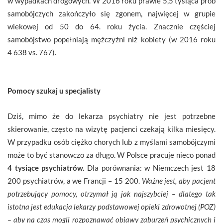
w wypadkach drogowych. W 2016 roku prawie 5,5 tysiąca prób
samobójczych zakończyło się zgonem, najwięcej w grupie
wiekowej od 50 do 64. roku życia. Znacznie częściej
samobójstwo popełniają mężczyźni niż kobiety (w 2016 roku
4 638 vs. 767).
Pomocy szukaj u specjalisty
Dziś, mimo że do lekarza psychiatry nie jest potrzebne
skierowanie, często na wizytę pacjenci czekają kilka miesięcy.
W przypadku osób ciężko chorych lub z myślami samobójczymi
może to być stanowczo za długo. W Polsce pracuje nieco ponad
4 tysiące psychiatrów.
Dla porównania: w Niemczech jest 18
200 psychiatrów, a we Francji – 15 200.
Ważne jest, aby pacjent
potrzebujący pomocy, otrzymał ją jak najszybciej – dlatego tak
istotna jest edukacja lekarzy podstawowej opieki zdrowotnej (POZ)
– aby na czas mogli rozpoznawać objawy zaburzeń psychicznych i