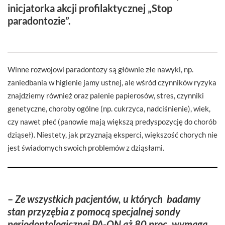
inicjatorka akcji profilaktycznej „Stop
paradontozie”.
Winne rozwojowi paradontozy są głównie złe nawyki, np.
zaniedbania w higienie jamy ustnej, ale wśród czynników ryzyka
znajdziemy również oraz palenie papierosów, stres, czynniki
genetyczne, choroby ogólne (np. cukrzyca, nadciśnienie), wiek,
czy nawet płeć (panowie mają większą predyspozycję do chorób
dziąseł). Niestety, jak przyznają eksperci, większość chorych nie
jest świadomych swoich problemów z dziąsłami.
–
Ze wszystkich pacjentów, u których badamy
stan przyzębia z pomocą specjalnej sondy
periodontologicznej PA-ON aż 80 proc. wymaga