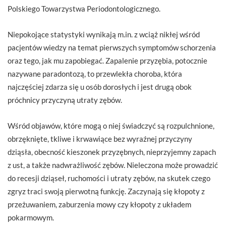
Polskiego Towarzystwa Periodontologicznego.
Niepokojące statystyki wynikają m.in. z wciąż nikłej wśród
pacjentów wiedzy na temat pierwszych symptomów schorzenia
oraz tego, jak mu zapobiegać. Zapalenie przyzębia, potocznie
nazywane paradontozą, to przewlekła choroba, która
najczęściej zdarza się u osób dorosłych i jest drugą obok
próchnicy przyczyną utraty zębów.
Wśród objawów, które mogą o niej świadczyć są rozpulchnione,
obrzęknięte, tkliwe i krwawiące bez wyraźnej przyczyny
dziąsła, obecność kieszonek przyzębnych, nieprzyjemny zapach
z ust, a także nadwrażliwość zębów. Nieleczona może prowadzić
do recesji dziąseł, ruchomości i utraty zębów, na skutek czego
zgryz traci swoją pierwotną funkcję. Zaczynają się kłopoty z
przeżuwaniem, zaburzenia mowy czy kłopoty z układem
pokarmowym.