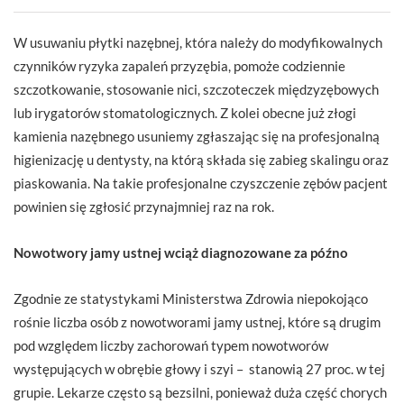
W usuwaniu płytki nazębnej, która należy do modyfikowalnych
czynników ryzyka zapaleń przyzębia, pomoże codziennie
szczotkowanie, stosowanie nici, szczoteczek międzyzębowych
lub irygatorów stomatologicznych. Z kolei obecne już złogi
kamienia nazębnego usuniemy zgłaszając się na profesjonalną
higienizację u dentysty, na którą składa się zabieg skalingu oraz
piaskowania. Na takie profesjonalne czyszczenie zębów pacjent
powinien się zgłosić przynajmniej raz na rok.
Nowotwory jamy ustnej wciąż diagnozowane za późno
Zgodnie ze statystykami Ministerstwa Zdrowia niepokojąco
rośnie liczba osób z nowotworami jamy ustnej, które są drugim
pod względem liczby zachorowań typem nowotworów
występujących w obrębie głowy i szyi – stanowią 27 proc. w tej
grupie. Lekarze często są bezsilni, ponieważ duża część chorych