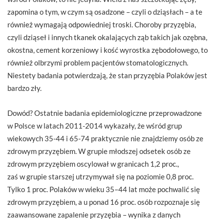
zapomina o tym, w czym są osadzone – czyli o dziąsłach – a te
również wymagają odpowiedniej troski. Choroby przyzębia,
czyli dziąseł i innych tkanek okalających ząb takich jak ozębna,
okostna, cement korzeniowy i kość wyrostka zębodołowego, to
również olbrzymi problem pacjentów stomatologicznych.
Niestety badania potwierdzają, że stan przyzębia Polaków jest
bardzo zły.
Dowód? Ostatnie badania epidemiologiczne przeprowadzone
w Polsce w latach 2011-2014 wykazały, że wśród grup
wiekowych 35-44 i 65-74 praktycznie nie znajdziemy osób ze
zdrowym przyzębiem. W grupie młodszej odsetek osób ze
zdrowym przyzębiem oscylował w granicach 1,2 proc.,
zaś w grupie starszej utrzymywał się na poziomie 0,8 proc.
Tylko 1 proc. Polaków w wieku 35–44 lat może pochwalić się
zdrowym przyzębiem, a u ponad 16 proc. osób rozpoznaje się
zaawansowane zapalenie przyzębia – wynika z danych