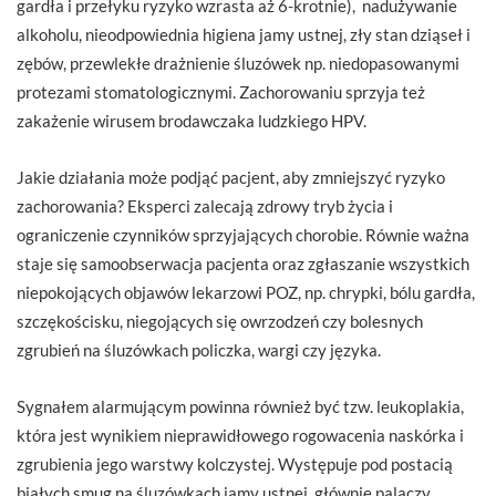
gardła i przełyku ryzyko wzrasta aż 6-krotnie), nadużywanie
alkoholu, nieodpowiednia higiena jamy ustnej, zły stan dziąseł i
zębów, przewlekłe drażnienie śluzówek np. niedopasowanymi
protezami stomatologicznymi. Zachorowaniu sprzyja też
zakażenie wirusem brodawczaka ludzkiego HPV.
Jakie działania może podjąć pacjent, aby zmniejszyć ryzyko
zachorowania? Eksperci zalecają zdrowy tryb życia i
ograniczenie czynników sprzyjających chorobie. Równie ważna
staje się samoobserwacja pacjenta oraz zgłaszanie wszystkich
niepokojących objawów lekarzowi POZ, np. chrypki, bólu gardła,
szczękościsku, niegojących się owrzodzeń czy bolesnych
zgrubień na śluzówkach policzka, wargi czy języka.
Sygnałem alarmującym powinna również być tzw. leukoplakia,
która jest wynikiem nieprawidłowego rogowacenia naskórka i
zgrubienia jego warstwy kolczystej. Występuje pod postacią
białych smug na śluzówkach jamy ustnej, głównie palaczy.