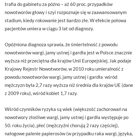
trafia do gabinetu za późno – aż 60 proc. przypadków
nowotworów głowy i szyi rozpoznaje się w zaawansowanym
stadium, kiedy rokowanie jest bardzo złe. W efekcie połowa
pacjentów umiera w ciągu 3 lat od diagnozy.
Opóźniona diagnoza sprawia, że śmiertelność z powodu
nowotworów wargi, jamy ustnej i gardła jest w Polsce znacznie
wyższa niż przeciętna dla krajów Unii Europejskiej. Jak podaje
Krajowy Rejestr Nowotworów, w 2010 roku umieralność z
powodu nowotworów wargi, jamy ustnej i gardła wśród
mężczyzn była 2,7 razy wyższa niż średnia dla krajów UE (dane
z 2009 roku), wśród kobiet 1,7 razy.
Wśród czynników ryzyka są wiek (większość zachorowań na
nowotwory złośliwe wargi, jamy ustnej i gardła występuje po
50. roku życia), płeć (mężczyźni chorują 2 razy częściej),
nałogowe palenie papierosów (w przypadku raka wargi, języka,