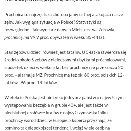
Próchnica to najczęstsza choroba jamy ustnej atakująca nasze
zęby. Jak wygląda sytuacja w Polsce? Statystyki są
bezwzględne. Jak wynika z danych Ministerstwa Zdrowia,
próchnicę ma
99,9 proc. obywateli w wieku 35-44 lat.
Stan zębów u dzieci również jest fatalny. U 5-latka stwierdza się
średnio około 5 zębów z nieleczonymi ubytkami próchnicowymi,
a odsetek dzieci w wieku 5 lat bez próchnicy nie przekracza 20
proc. – alarmuje MZ. Próchnicę ma też ok. 80 proc. polskich 12-
latków i 96 proc. 18-latków.
W efekcie Polska jest nie tylko jednym z państw o najwyższym
występowaniu bezzębia w grupie 40+, ale jest także w
niechlubnej czołówce krajów o najwyższym wskaźniku
próchnicy wśród dzieci w Europie. Eksperci przyznają, że
pomimo tak niepokojącej tendencji, wciąż wiele osób na