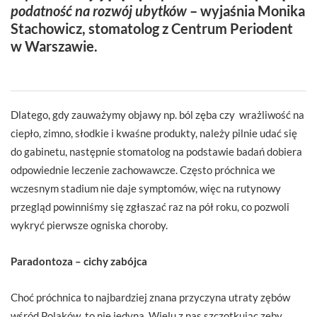
podatność na rozwój ubytków
–
wyjaśnia Monika
Stachowicz, stomatolog z Centrum Periodent
w Warszawie.
Dlatego, gdy zauważymy objawy np. ból zęba czy wrażliwość na
ciepło, zimno, słodkie i kwaśne produkty, należy pilnie udać się
do gabinetu, następnie stomatolog na podstawie badań dobiera
odpowiednie leczenie zachowawcze. Często próchnica we
wczesnym stadium nie daje symptomów, więc na rutynowy
przegląd powinniśmy się zgłaszać raz na pół roku, co pozwoli
wykryć pierwsze ogniska choroby.
Paradontoza – cichy zabójca
Choć próchnica to najbardziej znana przyczyna utraty zębów
wśród Polaków, to nie jedyna. Wielu z nas szczotkując zęby,