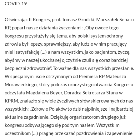
COVID-19.
Otwierając II Kongres, prof. Tomasz Grodzki, Marszałek Senatu
RP, poparł nasze działania życzeniami: „Oby owoce tego
kongresu przysłużyły się temu, aby polski system ochrony
zdrowia był lepszy, sprawniejszy, aby ludzie w nim pracujący
mieli satysfakcję (…) a nam wszystkim, jako pacjentom, życzę,
abyśmy w naszej ukochanej ojczyźnie czuli się coraz bardziej
bezpieczni zdrowotnie”. To ważne dla nas wszystkich przesłanie.
W specjalnym liście otrzymanym od Premiera RP Mateusza
Morawieckiego, który podczas uroczystego otwarcia Kongresu
odczytała Magdalena Beyer, Doradca Sekretarza Stanu w
KPRM, znalazło się wiele życzliwych słów skierowanych do nas
wszystkich: „Zdrowie Polaków to dziś najpilniejsze i najbardziej
aktualne zagadnienie. Dziękuję organizatorom drugiego już
kongresu odbywającego się pod tym hasłem. Wszystkim
uczestnikom (…) pragnę przekazać pozdrowienia i zapewnienie