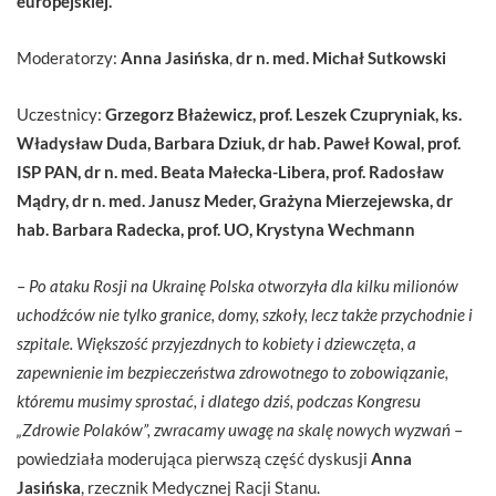
europejskiej.
Moderatorzy:
Anna Jasińska
,
dr n. med. Michał Sutkowski
Uczestnicy:
Grzegorz Błażewicz, prof. Leszek Czupryniak, ks.
Władysław Duda, Barbara Dziuk, dr hab. Paweł Kowal, prof.
ISP PAN, dr n. med. Beata Małecka-Libera, prof. Radosław
Mądry, dr n. med. Janusz Meder, Grażyna Mierzejewska, dr
hab. Barbara Radecka, prof. UO, Krystyna Wechmann
–
Po ataku Rosji na Ukrainę Polska otworzyła dla kilku milionów
uchodźców nie tylko granice, domy, szkoły, lecz także przychodnie i
szpitale. Większość przyjezdnych to kobiety i dziewczęta, a
zapewnienie im bezpieczeństwa zdrowotnego to zobowiązanie,
któremu musimy sprostać, i dlatego dziś, podczas Kongresu
„Zdrowie Polaków”, zwracamy uwagę na skalę nowych wyzwań
–
powiedziała moderująca pierwszą część dyskusji
Anna
Jasińska
, rzecznik Medycznej Racji Stanu.