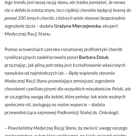
tego trendu jest naszą racją stanu, ale trzeba pamiętać, że mowa
nie o defekcie estetycznym, lecz ciężkiej chorobie będącej bramą do
ponad 200 innych chorób, z których wiele stanowi bezpośrednie
zagrożenie życia
– dodała
Grażyna Mierzejewska
, ekspert
Medycznej Racji Stanu.
Pomoc w kwestiach szeroko rozumianej profilaktyki chorób
cywilizacyjnych zadeklarowała poseł
Barbara Dziuk
,
przyznając, jak pilną potrzebą jest kształtowanie właściwych
nawyków od najmłodszych lat. –
Będę wspierała starania
Medycznej Racji Stanu pozwalające zmniejszać zagrożenie
chorobami cywilizacyjnymi dla wszystkich mieszkańców Polski, ale
ze szczególną uwagą dla kobiet, które pełniąc tak wiele ważnych
społecznie ról, zasługują na realne wsparcie
– dodała
przewodnicząca sejmowej Podkomisji Stałej ds. Onkologii.
–
Powołaliśmy Medyczną Rację Stanu, by zwrócić uwagę naszego
społeczeństwa, w tym klasy politycznej, na ścisły związek między