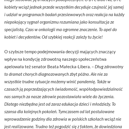
kobiety wciąż jednak przede wszystkim decyduje czujność jej samej
i udział w programach badań przesiewowych oraz reakcja na każdy
niepokojący sygnał organizmu rozumiana jako konsultacja ze
specjalistą. Czas w onkologii ma ogromne znaczenie. To apel do
kobiet i decydentów. Od szybkiej reakcji zależy tu życie!
O szybsze tempo podejmowania decyzji mających znaczący
wpływ na kondycję zdrowotną naszego społeczeństwa
apelowała też senator Beata Małecka-Libera. –
Dług zdrowotny
to dramat chorych diagnozowanych zbyt późno. Ale nie za
wszystkie trudne sytuacje możemy winić pandemię. Także w
czasach ją poprzedzających świadomość, współodpowiedzialność
nas samych za nasze zdrowie pozostawiała wiele do życzenia.
Dlatego niezbędna jest od zaraz edukacja dzieci i młodzieży. To
szansa dla kolejnych pokoleń. Tymczasem od lat postulowane
wprowadzenie godziny dla zdrowia w polskich szkołach wciąż nie
jest realizowane. Trudno też pogodzić się z faktem, że dowiedziona