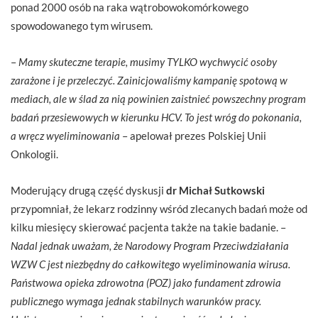
ponad 2000 osób na raka wątrobowokomórkowego
spowodowanego tym wirusem.
–
Mamy skuteczne terapie, musimy TYLKO wychwycić osoby
zarażone i je przeleczyć. Zainicjowaliśmy kampanię spotową w
mediach, ale w ślad za nią powinien zaistnieć powszechny program
badań przesiewowych w kierunku HCV. To jest wróg do pokonania,
a wręcz wyeliminowania
– apelował prezes Polskiej Unii
Onkologii.
Moderujący drugą część dyskusji
dr Michał Sutkowski
przypomniał, że lekarz rodzinny wśród zlecanych badań może od
kilku miesięcy skierować pacjenta także na takie badanie. –
Nadal jednak uważam, że Narodowy Program Przeciwdziałania
WZW C jest niezbędny do całkowitego wyeliminowania wirusa.
Państwowa opieka zdrowotna (POZ) jako fundament zdrowia
publicznego wymaga jednak stabilnych warunków pracy.