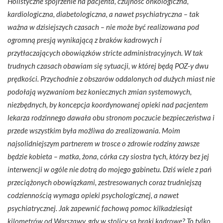
Holistyczne spojrzenie na pacjenta, czujność onkologiczna,
kardiologiczna, diabetologiczna, a nawet psychiatryczna – tak
ważna w dzisiejszych czasach – nie może być realizowana pod
ogromną presją wynikającą z braków kadrowych i
przytłaczających obowiązków stricte administracyjnych. W tak
trudnych czasach obawiam się sytuacji, w której będą POZ-y dwu
prędkości. Przychodnie z obszarów oddalonych od dużych miast nie
podołają wyzwaniom bez koniecznych zmian systemowych,
niezbędnych, by koncepcja koordynowanej opieki nad pacjentem
lekarza rodzinnego dawała obu stronom poczucie bezpieczeństwa i
przede wszystkim była możliwa do zrealizowania. Moim
najsolidniejszym partnerem w trosce o zdrowie rodziny zawsze
będzie kobieta – matka, żona, córka czy siostra tych, którzy bez jej
interwencji w ogóle nie dotrą do mojego gabinetu. Dziś wiele z pań
przeciążonych obowiązkami, zestresowanych coraz trudniejszą
codziennością wymaga opieki psychologicznej, a nawet
psychiatrycznej. Jak zapewnić fachową pomoc kilkadziesiąt
kilometrów od Warszawy, gdy w stolicy są braki kadrowe? To tylko