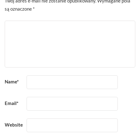
Twój adres e-mail nie zostanie opublikowany.
Wymagane pola
są oznaczone
*
Name
*
Email
*
Website