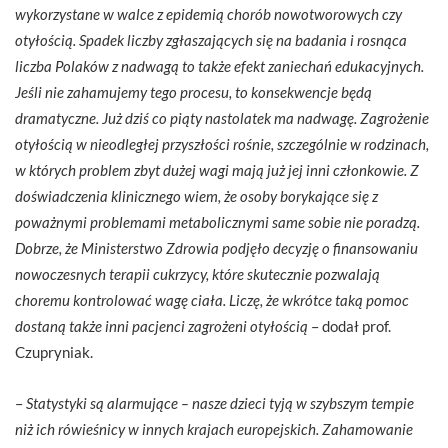
wykorzystane w walce z epidemią chorób nowotworowych czy
otyłością. Spadek liczby zgłaszających się na badania i rosnąca
liczba Polaków z nadwagą to także efekt zaniechań edukacyjnych.
Jeśli nie zahamujemy tego procesu, to konsekwencje będą
dramatyczne. Już dziś co piąty nastolatek ma nadwagę. Zagrożenie
otyłością w nieodległej przyszłości rośnie, szczególnie w rodzinach,
w których problem zbyt dużej wagi mają już jej inni członkowie. Z
doświadczenia klinicznego wiem, że osoby borykające się z
poważnymi problemami metabolicznymi same sobie nie poradzą.
Dobrze, że Ministerstwo Zdrowia podjęło decyzję o finansowaniu
nowoczesnych terapii cukrzycy, które skutecznie pozwalają
choremu kontrolować wagę ciała. Liczę, że wkrótce taką pomoc
dostaną także inni pacjenci zagrożeni otyłością
– dodał prof.
Czupryniak.
–
Statystyki są alarmujące – nasze dzieci tyją w szybszym tempie
niż ich rówieśnicy w innych krajach europejskich. Zahamowanie