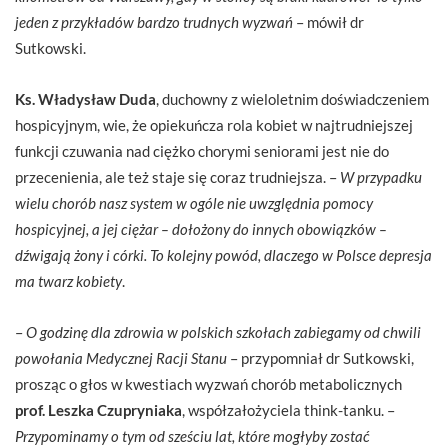
jeden z przykładów bardzo trudnych wyzwań
– mówił dr
Sutkowski.
Ks. Władysław Duda
, duchowny z wieloletnim doświadczeniem
hospicyjnym, wie, że opiekuńcza rola kobiet w najtrudniejszej
funkcji czuwania nad ciężko chorymi seniorami jest nie do
przecenienia, ale też staje się coraz trudniejsza. –
W przypadku
wielu chorób nasz system w ogóle nie uwzględnia pomocy
hospicyjnej, a jej ciężar – dołożony do innych obowiązków –
dźwigają żony i córki. To kolejny powód, dlaczego w Polsce depresja
ma twarz kobiety
.
–
O godzinę dla zdrowia w polskich szkołach zabiegamy od chwili
powołania Medycznej Racji Stanu
– przypomniał dr Sutkowski,
prosząc o głos w kwestiach wyzwań chorób metabolicznych
prof. Leszka Czupryniaka
, współzałożyciela think-tanku. –
Przypominamy o tym od sześciu lat, które mogłyby zostać