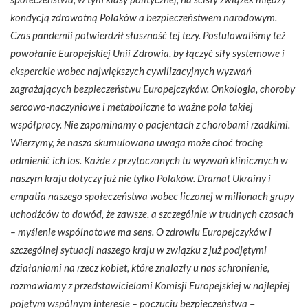
kondycją zdrowotną Polaków a bezpieczeństwem narodowym.
Czas pandemii potwierdził słuszność tej tezy. Postulowaliśmy też
powołanie Europejskiej Unii Zdrowia, by łączyć siły systemowe i
eksperckie wobec największych cywilizacyjnych wyzwań
zagrażających bezpieczeństwu Europejczyków. Onkologia, choroby
sercowo-naczyniowe i metaboliczne to ważne pola takiej
współpracy. Nie zapominamy o pacjentach z chorobami rzadkimi.
Wierzymy, że nasza skumulowana uwaga może choć trochę
odmienić ich los. Każde z przytoczonych tu wyzwań klinicznych w
naszym kraju dotyczy już nie tylko Polaków. Dramat Ukrainy i
empatia naszego społeczeństwa wobec liczonej w milionach grupy
uchodźców to dowód, że zawsze, a szczególnie w trudnych czasach
– myślenie wspólnotowe ma sens. O zdrowiu Europejczyków i
szczególnej sytuacji naszego kraju w związku z już podjętymi
działaniami na rzecz kobiet, które znalazły u nas schronienie,
rozmawiamy z przedstawicielami Komisji Europejskiej w najlepiej
pojętym wspólnym interesie – poczuciu bezpieczeństwa
–