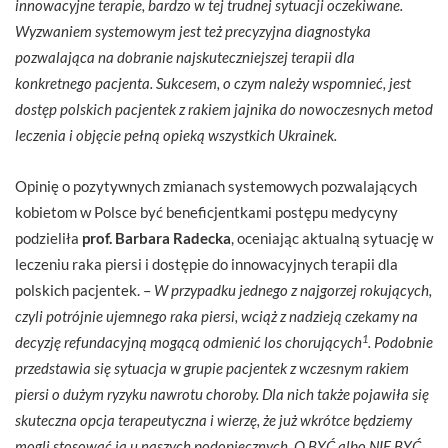
innowacyjne terapie, bardzo w tej trudnej sytuacji oczekiwane.
Wyzwaniem systemowym jest też precyzyjna diagnostyka
pozwalająca na dobranie najskuteczniejszej terapii dla
konkretnego pacjenta. Sukcesem, o czym należy wspomnieć, jest
dostęp polskich pacjentek z rakiem jajnika do nowoczesnych metod
leczenia i objęcie pełną opieką wszystkich Ukrainek.
Opinię o pozytywnych zmianach systemowych pozwalających
kobietom w Polsce być beneficjentkami postępu medycyny
podzieliła
prof. Barbara Radecka
, oceniając aktualną sytuację w
leczeniu raka piersi i dostępie do innowacyjnych terapii dla
polskich pacjentek. –
W przypadku jednego z najgorzej rokujących,
czyli potrójnie ujemnego raka piersi, wciąż z nadzieją czekamy na
1
decyzję refundacyjną mogącą odmienić los chorujących
. Podobnie
przedstawia się sytuacja w grupie pacjentek z wczesnym rakiem
piersi o dużym ryzyku nawrotu choroby. Dla nich także pojawiła się
skuteczna opcja terapeutyczna i wierzę, że już wkrótce będziemy
mogli stosować ją u naszych podopiecznych. O BYĆ albo NIE BYĆ