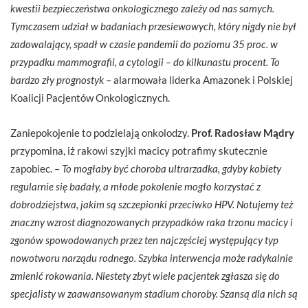
kwestii bezpieczeństwa onkologicznego zależy od nas samych.
Tymczasem udział w badaniach przesiewowych, który nigdy nie był
zadowalający, spadł w czasie pandemii do poziomu 35 proc. w
przypadku mammografii, a cytologii – do kilkunastu procent. To
bardzo zły prognostyk
– alarmowała liderka Amazonek i Polskiej
Koalicji Pacjentów Onkologicznych.
Zaniepokojenie to podzielają onkolodzy.
Prof.
Radosław Mądry
przypomina, iż rakowi szyjki macicy potrafimy skutecznie
zapobiec. –
To mogłaby być choroba ultrarzadka, gdyby kobiety
regularnie się badały, a młode pokolenie mogło korzystać z
dobrodziejstwa, jakim są szczepionki przeciwko HPV. Notujemy też
znaczny wzrost diagnozowanych przypadków raka trzonu macicy i
zgonów spowodowanych przez ten najczęściej występujący typ
nowotworu narządu rodnego. Szybka interwencja może radykalnie
zmienić rokowania. Niestety zbyt wiele pacjentek zgłasza się do
specjalisty w zaawansowanym stadium choroby. Szansą dla nich są