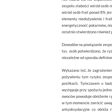
zespołu słabości wśród osób n
wśród osób frail ponad 8% jes
elementy niedożywienie i frai
energetyczność pokarmów, nisk
ostatnio stwierdzono również 
Dowodów na powiązanie zespołu
tys. osób potwierdzono, że ry
niezależne od sposobu definio
Wykazano też, że zagrożeniem 
pożywieniu tym ryzyko zespoł
posiłkach. Tymczasem u bada
występuje przy spożyciu jedn
owoców powoduje obniżenie ryz
w tym momencie zwrócić uwagę
antyoksydacyjne co obniża 