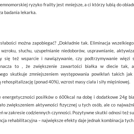
iemnomorskiej ryzyko frailty jest mniejsze, a ci którzy lubią do obi
za badania lekarka.
słabości można zapobiegać? „Dokładnie tak. Eliminacja wszelkiego
wzroku, słuchu, uzupełnianie niedoborów, usprawnianie, aktywiz
zy się też wsparcie i nawiązywanie, czy podtrzymywanie więzi
znacza to , że zwiększenie zawartości białka w diecie tak
ego skutkuje zmniejszeniem występowania powikłań takich jak o
rehospitalizację (ponad 40%), wzrost masy ciała i siły mięśniowej.
 energetyczności posiłków o 600kcal na dobę i dodatkowe 24g bi
ło zwiększeniem aktywności fizycznej u tych osób, ale co najważn
eń w zakresie codziennych czynności. Pozytywne skutki odnosi też su
ja rehabilitacyjna – największe efekty daje jednak kombinacja tych