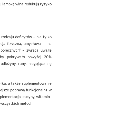
adu lampkę wina redukują ryzyko
 rodzaju deficytów – nie tylko
acja fizyczna, umysłowa – ma
 społecznych” – zwraca uwagę
, aby pokrywało powyżej 20%
dleżyny, rany, niegojące się
ałka, a także suplementowanie
iejsze poprawą funkcjonalną w
plementacja leucyny, witamin i
 wszystkich metod.