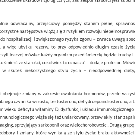
zkodzenie układów fizjologicznych, zaś zespół słabości jest subkl
alnie odwracalny, przejściowy pomiędzy stanem pełnej sprawno
korzystne następstwa wiążą się z ryzykiem rozwoju niepełnosprawn
do hospitalizacji i zwiększonego ryzyka zgonu – zwraca uwagę specj
, a więc ubytku rezerw, to przy odpowiednio długim czasie życia
zyli inaczej mówiąc każdy organizm przed śmiercią będzie kruchy i
u śmierć ze starości, cokolwiek to oznacza” – dodaje profesor. Mów
ej w skutek niekorzystnego stylu życia – nieodpowiedniej diety,
ści obejmuje zmiany w zakresie uwalniania hormonów, przede wszy
bnego czynnika wzrostu, testosteronu, dehydroepiandrosteronu, a ta
ym wieku deficytu witaminy D, dysfunkcji układu immunologicznego
 immunologicznego wiąże się też umiarkowany, przewlekły stan zapa
maging, sprzyjający sarkopenii oraz wielochorobowości. Drugą grup
edobory i zmiany, które wynikają ze stylu życia: braku aktywności 