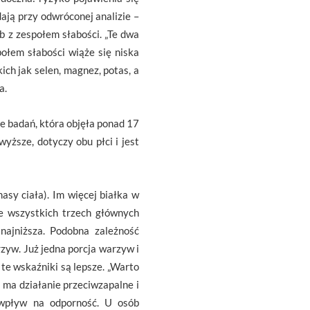
ają przy odwróconej analizie –
b z zespołem słabości. „Te dwa
połem słabości wiąże się niska
ch jak selen, magnez, potas, a
a.
e badań, która objęła ponad 17
yższe, dotyczy obu płci i jest
asy ciała). Im więcej białka w
we wszystkich trzech głównych
najniższa. Podobna zależność
yw. Już jedna porcja warzyw i
te wskaźniki są lepsze. „Warto
ma działanie przeciwzapalne i
 wpływ na odporność. U osób