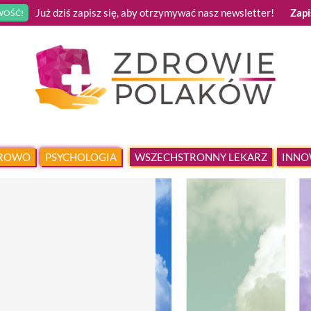
Już dziś zapisz się, aby otrzymywać nasz newsletter!
Zapi
OŚĆ!
DROWO
PSYCHOLOGIA
WSZECHSTRONNY LEKARZ
INNO