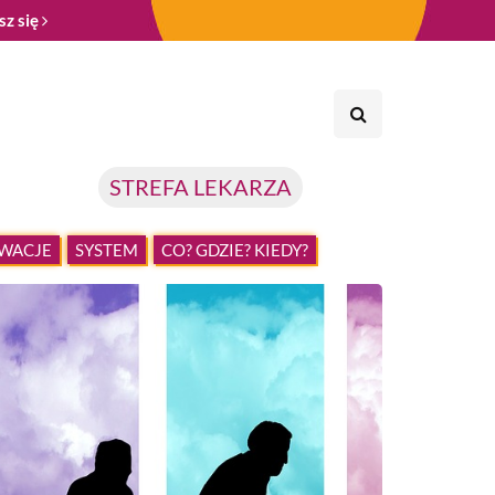
sz się
STREFA LEKARZA
WACJE
SYSTEM
CO? GDZIE? KIEDY?