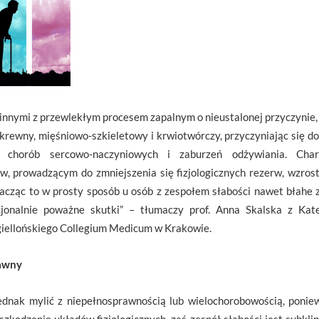
 innymi z przewlekłym procesem zapalnym o nieustalonej przyczyni
rewny, mięśniowo-szkieletowy i krwiotwórczy, przyczyniając się d
, chorób sercowo-naczyniowych i zaburzeń odżywiania. Char
w, prowadzącym do zmniejszenia się fizjologicznych rezerw, wzrost
acząc to w prosty sposób u osób z zespołem słabości nawet błahe
cjonalnie poważne skutki” – tłumaczy prof. Anna Skalska z Ka
giellońskiego Collegium Medicum w Krakowie.
rawny
jednak mylić z niepełnosprawnością lub wielochorobowością, ponie