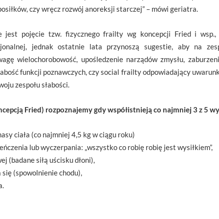
osiłków, czy wręcz rozwój anoreksji starczej” – mówi geriatra.
 jest pojęcie tzw. fizycznego frailty wg koncepcji Fried i wsp.
cjonalnej, jednak ostatnie lata przynoszą sugestie, aby na zesp
agę wielochorobowość, upośledzenie narządów zmysłu, zaburzenia
 słabość funkcji poznawczych, czy social frailty odpowiadający uwa
woju zespołu słabości.
oncepcją Fried) rozpoznajemy gdy współistnieją co najmniej 3 z 5
sy ciała (co najmniej 4,5 kg w ciągu roku)
ńczenia lub wyczerpania: „wszystko co robię robię jest wysiłkiem”,
ej (badane siłą uścisku dłoni),
się (spowolnienie chodu),
a.