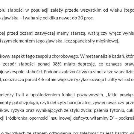
u słabości w populacji zależy przede wszystkim od wieku (tego 
o zjawiska – i waha się od kilku nawet do 30 proc.
abej przed oczami zazwyczaj mamy starszą, wątłą czy wręcz wyni
stszym elementem tego zjawiska, lecz spadek siły mięśniowej.
kowy aspekt tego zespołu chorobowego. W metaanalizie badań, który
o zespół słabości ponad 38% miało depresję, co oznacza praw
u w zespole słabości. Podobną zależność wykazano także w analizie 
l, co oznacza ponad 4-krotnie większe ryzyko rozwoju frailty wśród o
między frail a upośledzeniem funkcji poznawczych. „Takie powią
menty patofizjologii, czyli deficyty hormonalne, żywieniowe, czy prze
ów ryzyka oraz wynikających ze stylu życia: palenia tytoniu, cukr
ji śródbłonka, oporności insulinowej, deficytu witaminy D” – podkreśl
o związkach ze stanem odżywienia, bo zależność ta jest bardzo wi