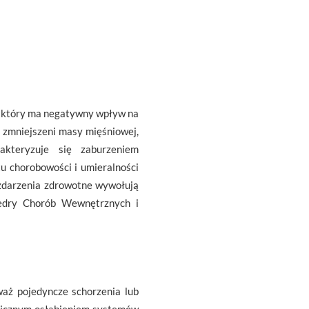
e, który ma negatywny wpływ na
o zmniejszeni masy mięśniowej,
akteryzuje się zaburzeniem
u chorobowości i umieralności
 zdarzenia zdrowotne wywołują
tedry Chorób Wewnętrznych i
waż pojedyncze schorzenia lub