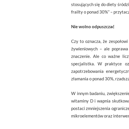
stosujących się do diety śródz
frailty o ponad 30%” – przytac
Nie wolno odpuszczać
Czy to oznacza, że zespołowi 
żywieniowych – ale poprawa 
znaczenie. Ale co ważne lic
specjalistka. W praktyce o
zapotrzebowania energetyczn
złamania o ponad 30%, rzadszą 
W innym badaniu, zwiększenie
witaminy D i wapnia skutkowa
postaci zmniejszenia ogranicz
mikroelementów oraz interwenc