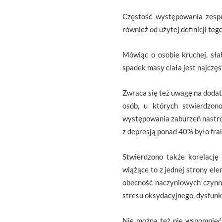
Częstość występowania zespoł
również od użytej definicji teg
Mówiąc o osobie kruchej, sł
spadek masy ciała jest najczę
Zwraca się też uwagę na dodat
osób, u których stwierdzon
występowania zaburzeń nastroj
z depresją ponad 40% było frai
Stwierdzono także korelację 
wiążące to z jednej strony ele
obecność naczyniowych czynnik
stresu oksydacyjnego, dysfunkc
Nie można też nie wspomnieć 