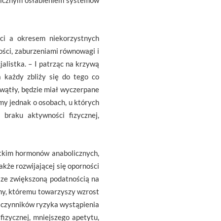
inicznym osłabieniem systemów
ści a okresem niekorzystnych
ości, zaburzeniami równowagi i
alistka. – I patrząc na krzywą
 każdy zbliży się do tego co
 wątły, będzie miał wyczerpane
imy jednak o osobach, u których
 braku aktywności fizycznej,
stkim hormonów anabolicznych,
kże rozwijającej się oporności
 ze zwiększoną podatnością na
lny, któremu towarzyszy wzrost
ę czynników ryzyka wystąpienia
fizycznej, mniejszego apetytu,