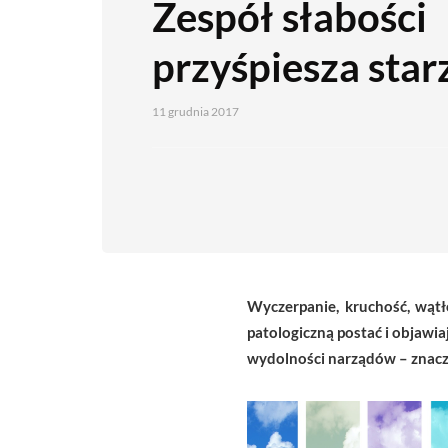
Zespół słabości
przyśpiesza star
11 grudnia 2017
Wyczerpanie, kruchość, wątł
patologiczną postać i objawia
wydolności narządów – znaczą