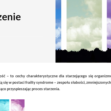
zenie
ość – to cechy charakterystyczne dla starzejącego się organizm
ją się w postaci frailty syndrome – zespołu słabości, zmniejszony
co przyspieszając proces starzenia.