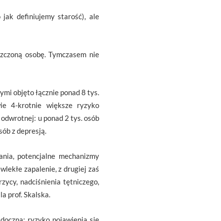
jak definiujemy starość), ale
szczoną osobę. Tymczasem nie
mi objęto łącznie ponad 8 tys.
ie 4-krotnie większe ryzyko
odwrotnej: u ponad 2 tys. osób
sób z depresją.
zania, potencjalne mechanizmy
wlekłe zapalenie, z drugiej zaś
zycy, nadciśnienia tętniczego,
a prof. Skalska.
doczna: ryzyko pojawienia się