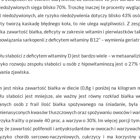
iedożywionych sięga blisko 70%. Troszkę inaczej te procenty wygląd
t niedożywionych, ale ryzyko niedożywienia dotyczy blisko 43% osó
lty tworzą kaskadę błędnego koła, to nie ulega wątpliwości. Z zes
a zawartość białka, deficyty w zakresie witamin i pierwiastków taki
powiązania sarkopenii z deficytem witaminy B12” – wymienia geriatr
 słabości z deficytem witaminy D jest bardzo wiele – w metaanalizi
zyko rozwoju zespołu słabości u osób z hipowitaminozą jest o 27% w
wania zjawiska.
jest niska zawartość białka w diecie (0,8g i poniżej na kilogram m
u słabości jest mniejsze, ale ważny jest równy rozkład białka 
nych osób z frail ilość białka spożywanego na śniadanie, była 
onienasyconych kwasów tłuszczowych oraz spożywaniu owoców i warz
yka frailty o prawie 40 proc. a warzyw o 30%. Im więcej porcji tym 
 że zawartość polifenoli i antyoksydantów w owocach i warzywach 
ryzyko chorób sercowo-naczyniowych, cukrzycy i ma korzystny