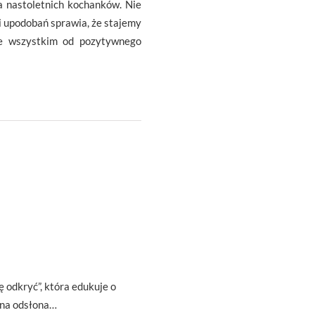
a nastoletnich kochanków. Nie
 i upodobań sprawia, że stajemy
de wszystkim od pozytywnego
ę odkryć”, która edukuje o
zna odsłona…