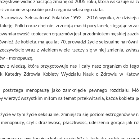
zczęśliwie widać znaczącą zmianę od 2005 roku, która wskazuje na 
eż zmianie w sposobie postrzegania własnego ciała.
a Starowicza Seksualność Polaków 1992 – 2016 wynika, że dzisiejsz
fakcję. Polki coraz chętniej zrzucają maski purytanek, sięgając w 
elowymiarowość kobiecych orgazmów jest przedmiotem męskiej zazdro
wnież, że kobieta, mająca lat 70, prowadzi życie seksualne na równi 
rzeczywiście wraz z wiekiem wiele rzeczy się w niej zmienia, zwła
sów – menopauzę.
 z wiedzą, która przygotowuje nas i cały nasz organizm do tego 
wnik Katedry Zdrowia Kobiety Wydziału Nauk o Zdrowiu w Katowi
e postrzega menopauzę jako zamknięcie pewnego rozdziału. Mów
by wierzyć wszystkim mitom na temat przekwitania, każda kobieta 
ycie w tym życie seksualne, zmniejsza się poziom estrogenów w 
nopauzy, czyli: drażliwość, płaczliwość, uderzenia gorąca jak 
 menopauza występuje u kobiet około 50 r.ż. Jednak spadek estroge