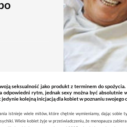
 po
woją seksualność jako produkt z terminem do spożycia. 
ja odpowiedni rytm, jednak sexy można być absolutnie 
t jedynie kolejną inicjacją dla kobiet w poznaniu swojego c
nia istnieje wiele mitów, które chętnie wymieniamy, dając sobi
psychiki. Wiele kobiet żyje w przeświadczeniu, że menopauza zabier