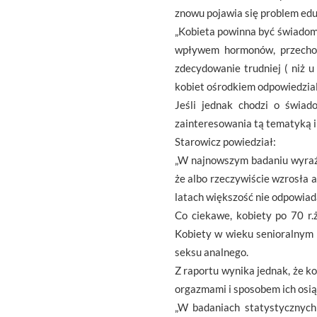
znowu pojawia się problem eduk
„Kobieta powinna być świadoma 
wpływem hormonów, przechodz
zdecydowanie trudniej ( niż u
kobiet ośrodkiem odpowiedzial
Jeśli jednak chodzi o świad
zainteresowania tą tematyką i
Starowicz powiedział:
„W najnowszym badaniu wyraźn
że albo rzeczywiście wzrosła 
latach większość nie odpowiada
Co ciekawe, kobiety po 70 r.
Kobiety w wieku senioralnym n
seksu analnego.
Z raportu wynika jednak, że k
orgazmami i sposobem ich osią
„W badaniach statystycznych