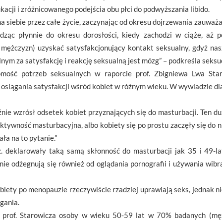
acji i zróżnicowanego podejścia obu płci do podwyższania libido.
siebie przez całe życie, zaczynając od okresu dojrzewania zauważają
ąc płynnie do okresu dorosłości, kiedy zachodzi w ciąże, aż 
 mężczyzn) uzyskać satysfakcjonujący kontakt seksualny, gdyż nasz
nym za satysfakcję i reakcję seksualną jest mózg” – podkreśla seksu
omość potrzeb seksualnych w raporcie prof. Zbigniewa Lwa Sta
 osiągania satysfakcji wśród kobiet w różnym wieku. W wywiadzie dla
ie wzrósł odsetek kobiet przyznających się do masturbacji. Ten d
aktywność masturbacyjna, albo kobiety się po prostu zaczęły się do 
ła na to pytanie.”
ż. deklarowały taką samą skłonność do masturbacji jak 35 i 49-l
ie odżegnują się również od oglądania pornografii i używania wibr
obiety po menopauzie rzeczywiście rzadziej uprawiają seks, jednak 
gania.
 prof. Starowicza osoby w wieku 50-59 lat w 70% badanych (męż