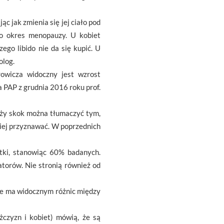
c jak zmienia się jej ciało pod
po okres menopauzy. U kobiet
ego libido nie da się kupić. U
olog.
rowicza widoczny jest wzrost
 PAP z grudnia 2016 roku prof.
uży skok można tłumaczyć tym,
niej przyznawać. W poprzednich
atki, stanowiąc 60% badanych.
atorów. Nie stronią również od
nie ma widocznym różnic między
czyzn i kobiet) mówią, że są