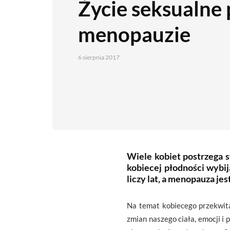
Życie seksualne
menopauzie
6 sierpnia 2017
Wiele kobiet postrzega s
kobiecej płodności wybi
liczy lat, a menopauza jes
Na temat kobiecego przekwita
zmian naszego ciała, emocji i 