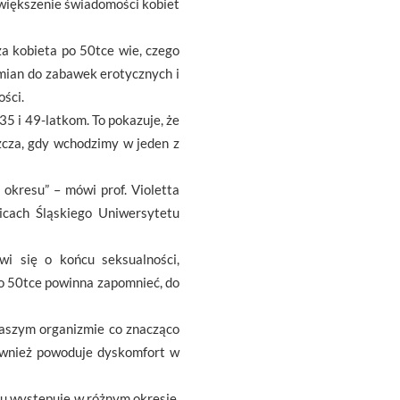
zwiększenie świadomości kobiet
a kobieta po 50tce wie, czego
zamian do zabawek erotycznych i
ści.
35 i 49-latkom. To pokazuje, że
szcza, gdy wchodzimy w jeden z
okresu” – mówi prof. Violetta
cach Śląskiego Uniwersytetu
i się o końcu seksualności,
po 50tce powinna zapomnieć, do
naszym organizmie co znacząco
również powoduje dyskomfort w
nu występuje w różnym okresie,