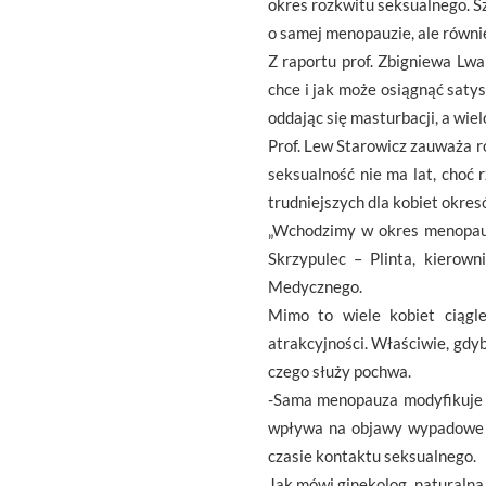
okres rozkwitu seksualnego. S
o samej menopauzie, ale równi
Z raportu prof. Zbigniewa Lw
chce i jak może osiągnąć satys
oddając się masturbacji, a wi
Prof. Lew Starowicz zauważa ró
seksualność nie ma lat, choć 
trudniejszych dla kobiet okre
„Wchodzimy w okres menopauzy
Skrzypulec – Plinta, kiero
Medycznego.
Mimo to wiele kobiet ciągl
atrakcyjności. Właściwie, gdy
czego służy pochwa.
-Sama menopauza modyfikuje ż
wpływa na objawy wypadowe me
czasie kontaktu seksualnego.
Jak mówi ginekolog, naturalna