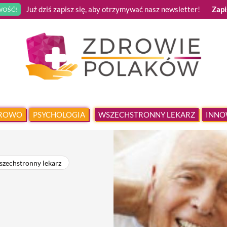
Już dziś zapisz się, aby otrzymywać nasz newsletter!
Zapi
OŚĆ!
DROWO
PSYCHOLOGIA
WSZECHSTRONNY LEKARZ
INNO
szechstronny lekarz