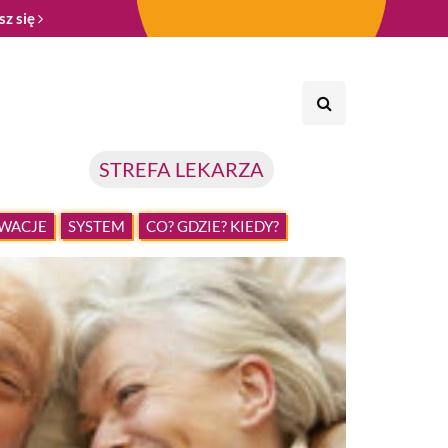
sz się
STREFA LEKARZA
WACJE
SYSTEM
CO? GDZIE? KIEDY?