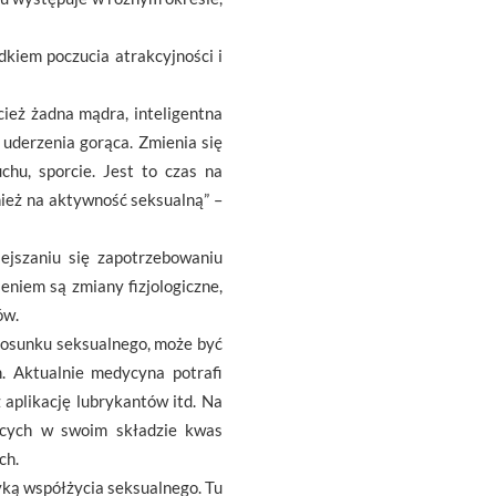
dkiem poczucia atrakcyjności i
cież żadna mądra, inteligentna
 uderzenia gorąca. Zmienia się
hu, sporcie. Jest to czas na
nież na aktywność seksualną” –
ejszaniu się zapotrzebowaniu
niem są zmiany fizjologiczne,
ów.
tosunku seksualnego, może być
. Aktualnie medycyna potrafi
aplikację lubrykantów itd. Na
ących w swoim składzie kwas
ch.
yką współżycia seksualnego. Tu