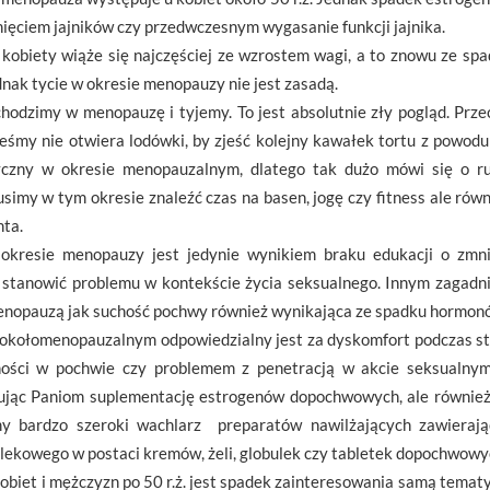
sunięciem jajników czy przedwczesnym wygasanie funkcji jajnika.
obiety wiąże się najczęściej ze wzrostem wagi, a to znowu ze spa
ak tycie w okresie menopauzy nie jest zasadą.
hodzimy w menopauzę i tyjemy. To jest absolutnie zły pogląd. Prze
teśmy nie otwiera lodówki, by zjeść kolejny kawałek tortu z powodu
czny w okresie menopauzalnym, dlatego tak dużo mówi się o ruc
simy w tym okresie znaleźć czas na basen, jogę czy fitness ale rów
nta.
okresie menopauzy jest jedynie wynikiem braku edukacji o zmni
 stanowić problemu w kontekście życia seksualnego. Innym zagadnie
menopauzą jak suchość pochwy również wynikająca ze spadku hormon
okołomenopauzalnym odpowiedzialny jest za dyskomfort podczas s
ości w pochwie czy problemem z penetracją w akcie seksualnym
jąc Paniom suplementację estrogenów dopochwowych, ale również 
 bardzo szeroki wachlarz preparatów nawilżających zawieraj
lekowego w postaci kremów, żeli, globulek czy tabletek dopochwowy
iet i mężczyzn po 50 r.ż. jest spadek zainteresowania samą temat