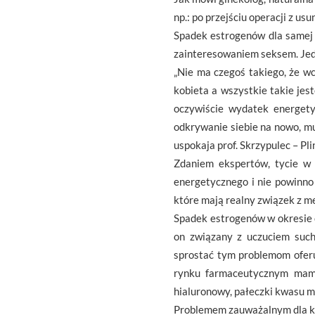
np.: po przejściu operacji z u
Spadek estrogenów dla samej k
zainteresowaniem seksem. Jedn
„Nie ma czegoś takiego, że wc
kobieta a wszystkie takie jes
oczywiście wydatek energety
odkrywanie siebie na nowo, mu
uspokaja prof. Skrzypulec – Pli
Zdaniem ekspertów, tycie w 
energetycznego i nie powinno
które mają realny związek z 
Spadek estrogenów w okresie 
on związany z uczuciem such
sprostać tym problemom oferu
rynku farmaceutycznym mamy
hialuronowy, pałeczki kwasu m
Problemem zauważalnym dla kob