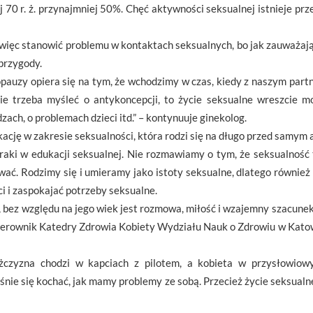
70 r. ż. przynajmniej 50%. Chęć aktywności seksualnej istnieje prze
ięc stanowić problemu w kontaktach seksualnych, bo jak zauważają 
przygody.
uzy opiera się na tym, że wchodzimy w czas, kiedy z naszym partn
ie trzeba myśleć o antykoncepcji, to życie seksualne wreszcie m
zach, o problemach dzieci itd.” – kontynuuje ginekolog.
ację w zakresie seksualności, która rodzi się na długo przed samym 
raki w edukacji seksualnej. Nie rozmawiamy o tym, że seksualność
inować. Rodzimy się i umieramy jako istoty seksualne, dlatego równ
ci i zaspokajać potrzeby seksualne.
 bez względu na jego wiek jest rozmowa, miłość i wzajemny szacunek 
 kierownik Katedry Zdrowia Kobiety Wydziału Nauk o Zdrowiu w Kat
żczyzna chodzi w kapciach z pilotem, a kobieta w przysłowiow
dośnie się kochać, jak mamy problemy ze sobą. Przecież życie seksual