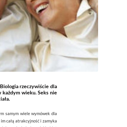
Biologia rzeczywiście dla
w każdym wieku. Seks nie
iała.
e tym samym wiele wymówek dla
a im całą atrakcyjność i zamyka