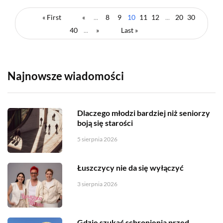
« First
«
...
8
9
10
11
12
...
20
30
40
...
»
Last »
Najnowsze wiadomości
Dlaczego młodzi bardziej niż seniorzy
boją się starości
5 sierpnia 2026
Łuszczycy nie da się wyłączyć
3 sierpnia 2026
Gdzie szukać schronienia przed