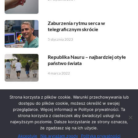
Zaburzenia rytmu serca w
telegraficznym skrócie
5 stycznia 2023
Republika Nauru – najbardziej otyłe
państwo świata
4 marca 2022
Strona korzysta z plików cookie. Warunki przechowywania lub
dostępu do plików cookie, możesz określić w swojej
przeglądarce. Więcej informacji w Polityce prywatności. Ta
Serwis zaprojektował
Grzegorz Sztank
.
strona korzysta z ciasteczek aby świadczyć usługi na
najwyższym poziomie. Dalsze korzystanie ze strony oznacza,
że zgadzasz się na ich użycie.
Akceptuję
Nie wyrażam zgody
Polityka prywatności