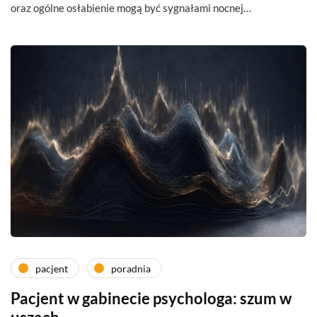
oraz ogólne osłabienie mogą być sygnałami nocnej…
pacjent
poradnia
Pacjent w gabinecie psychologa: szum w