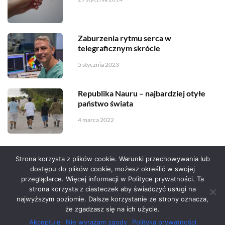
Zaburzenia rytmu serca w
telegraficznym skrócie
5 stycznia 2023
Republika Nauru – najbardziej otyłe
państwo świata
4 marca 2022
Strona korzysta z plików cookie. Warunki przechowywania lub
dostępu do plików cookie, możesz określić w swojej
przeglądarce. Więcej informacji w Polityce prywatności. Ta
Serwis zaprojektował
Grzegorz Sztank
.
strona korzysta z ciasteczek aby świadczyć usługi na
najwyższym poziomie. Dalsze korzystanie ze strony oznacza,
że zgadzasz się na ich użycie.
Akceptuję
Nie wyrażam zgody
Polityka prywatności