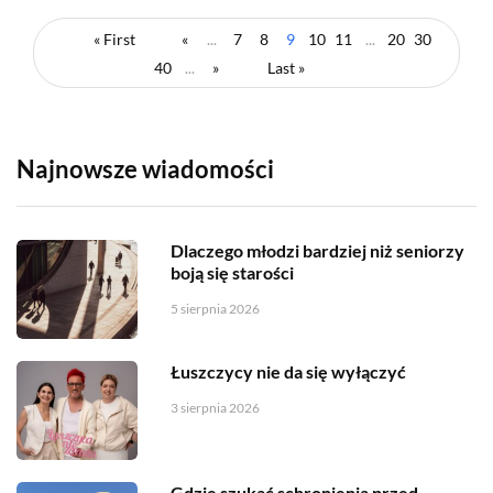
« First
«
...
7
8
9
10
11
...
20
30
40
...
»
Last »
Najnowsze wiadomości
Dlaczego młodzi bardziej niż seniorzy
boją się starości
5 sierpnia 2026
Łuszczycy nie da się wyłączyć
3 sierpnia 2026
Gdzie szukać schronienia przed