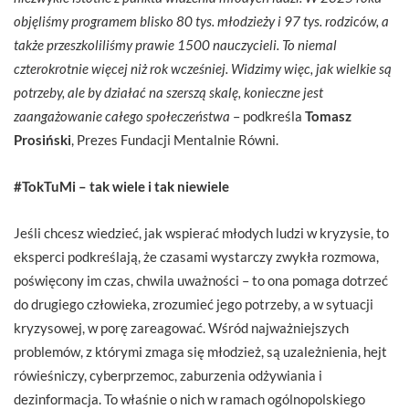
objęliśmy programem blisko 80 tys. młodzieży i 97 tys. rodziców, a
także przeszkoliliśmy prawie 1500 nauczycieli. To niemal
czterokrotnie więcej niż rok wcześniej. Widzimy więc, jak wielkie są
potrzeby, ale by działać na szerszą skalę, konieczne jest
zaangażowanie całego społeczeństwa
– podkreśla
Tomasz
Prosiński
, Prezes Fundacji Mentalnie Równi.
#TokTuMi – tak wiele i tak niewiele
Jeśli chcesz wiedzieć, jak wspierać młodych ludzi w kryzysie, to
eksperci podkreślają, że czasami wystarczy zwykła rozmowa,
poświęcony im czas, chwila uważności – to ona pomaga dotrzeć
do drugiego człowieka, zrozumieć jego potrzeby, a w sytuacji
kryzysowej, w porę zareagować. Wśród najważniejszych
problemów, z którymi zmaga się młodzież, są uzależnienia, hejt
rówieśniczy, cyberprzemoc, zaburzenia odżywiania i
dezinformacja. To właśnie o nich w ramach ogólnopolskiego