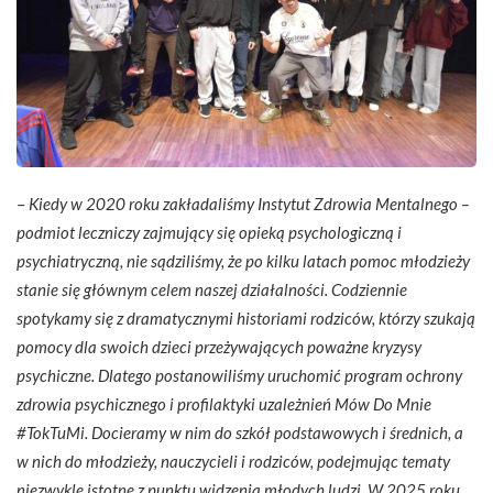
–
Kiedy w 2020 roku zakładaliśmy Instytut Zdrowia Mentalnego –
podmiot leczniczy zajmujący się opieką psychologiczną i
psychiatryczną, nie sądziliśmy, że po kilku latach pomoc młodzieży
stanie się głównym celem naszej działalności. Codziennie
spotykamy się z dramatycznymi historiami rodziców, którzy szukają
pomocy dla swoich dzieci przeżywających poważne kryzysy
psychiczne. Dlatego postanowiliśmy uruchomić program ochrony
zdrowia psychicznego i profilaktyki uzależnień Mów Do Mnie
#TokTuMi. Docieramy w nim do szkół podstawowych i średnich, a
w nich do młodzieży, nauczycieli i rodziców, podejmując tematy
niezwykle istotne z punktu widzenia młodych ludzi. W 2025 roku