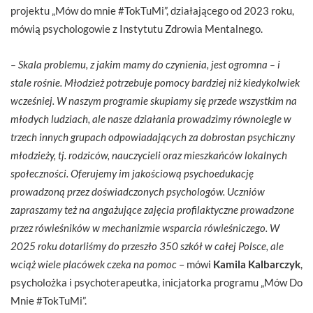
projektu „Mów do mnie #TokTuMi”, działającego od 2023 roku,
mówią psychologowie z Instytutu Zdrowia Mentalnego.
– Skala problemu, z jakim mamy do czynienia, jest ogromna – i
stale rośnie. Młodzież potrzebuje pomocy bardziej niż kiedykolwiek
wcześniej. W naszym programie skupiamy się przede wszystkim na
młodych ludziach, ale nasze działania prowadzimy równolegle w
trzech innych grupach odpowiadających za dobrostan psychiczny
młodzieży, tj. rodziców, nauczycieli oraz mieszkańców lokalnych
społeczności. Oferujemy im jakościową psychoedukację
prowadzoną przez doświadczonych psychologów. Uczniów
zapraszamy też na angażujące zajęcia profilaktyczne prowadzone
przez rówieśników w mechanizmie wsparcia rówieśniczego. W
2025 roku dotarliśmy do przeszło 350 szkół w całej Polsce, ale
wciąż wiele placówek czeka na pomoc
– mówi
Kamila Kalbarczyk
,
psycholożka i psychoterapeutka, inicjatorka programu „Mów Do
Mnie #TokTuMi”.