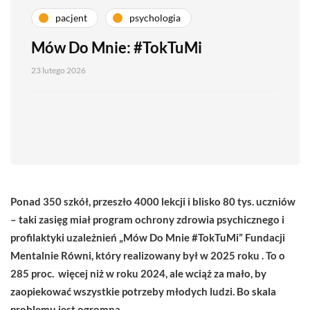
pacjent
psychologia
Mów Do Mnie: #TokTuMi
23 lutego 2026
Ponad 350 szkół, przeszło 4000 lekcji i blisko 80 tys. uczniów
– taki zasięg miał program ochrony zdrowia psychicznego i
profilaktyki uzależnień „Mów Do Mnie #TokTuMi” Fundacji
Mentalnie Równi, który realizowany był
w 2025 roku
. To o
285 proc. więcej niż w roku 2024, ale wciąż za mało, by
zaopiekować wszystkie potrzeby młodych ludzi. Bo skala
problemu jest ogromna.