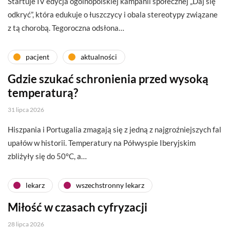
Startuje IV edycja ogólnopolskiej kampanii społecznej „Daj się
odkryć”, która edukuje o łuszczycy i obala stereotypy związane
z tą chorobą. Tegoroczna odsłona…
pacjent
aktualności
Gdzie szukać schronienia przed wysoką
temperaturą?
31 lipca 2026
Hiszpania i Portugalia zmagają się z jedną z najgroźniejszych fal
upałów w historii. Temperatury na Półwyspie Iberyjskim
zbliżyły się do 50°C, a…
lekarz
wszechstronny lekarz
Miłość w czasach cyfryzacji
28 lipca 2026