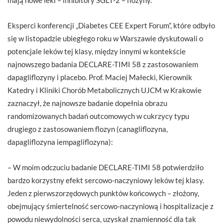
Eksperci konferencji „Diabetes CEE Expert Forum”, które odbyło
się w listopadzie ubiegłego roku w Warszawie dyskutowali o
potencjale leków tej klasy, między innymi w kontekście
najnowszego badania DECLARE-TIMI 58 z zastosowaniem
dapagliflozyny i placebo. Prof. Maciej Małecki, Kierownik
Katedry i Kliniki Chorób Metabolicznych UJCM w Krakowie
zaznaczył, że najnowsze badanie dopełnia obrazu
randomizowanych badań outcomowych w cukrzycy typu
drugiego z zastosowaniem flozyn (canagliflozyna,
dapagliflozyna iempagliflozyna):
– W moim odczuciu badanie DECLARE-TIMI 58 potwierdziło
bardzo korzystny efekt sercowo-naczyniowy leków tej klasy.
Jeden z pierwszorzędowych punktów końcowych – złożony,
obejmujący śmiertelność sercowo-naczyniową i hospitalizacje z
powodu niewydolności serca, uzyskał znamienność dla tak