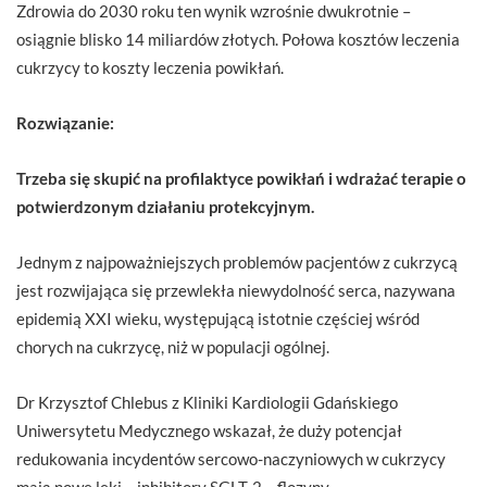
Zdrowia do 2030 roku ten wynik wzrośnie dwukrotnie –
osiągnie blisko 14 miliardów złotych. Połowa kosztów leczenia
cukrzycy to koszty leczenia powikłań.
Rozwiązanie:
Trzeba
się skupić na profilaktyce powikłań i wdrażać terapie o
potwierdzonym działaniu protekcyjnym.
Jednym z najpoważniejszych problemów pacjentów z cukrzycą
jest rozwijająca się przewlekła niewydolność serca, nazywana
epidemią XXI wieku, występującą istotnie częściej wśród
chorych na cukrzycę, niż w populacji ogólnej.
Dr Krzysztof Chlebus z Kliniki Kardiologii Gdańskiego
Uniwersytetu Medycznego wskazał, że duży potencjał
redukowania incydentów sercowo-naczyniowych w cukrzycy
mają nowe leki – inhibitory SGLT-2 – flozyny.