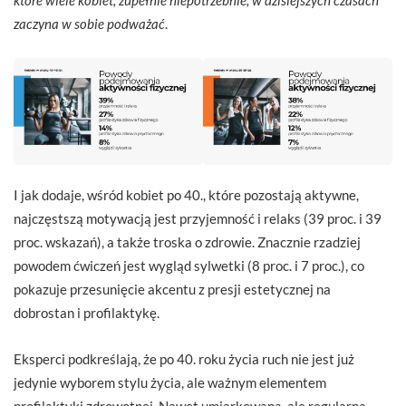
które wiele kobiet, zupełnie niepotrzebnie, w dzisiejszych czasach
zaczyna w sobie podważać
.
I jak dodaje, wśród kobiet po 40., które pozostają aktywne,
najczęstszą motywacją jest przyjemność i relaks (39 proc. i 39
proc. wskazań), a także troska o zdrowie. Znacznie rzadziej
powodem ćwiczeń jest wygląd sylwetki (8 proc. i 7 proc.), co
pokazuje przesunięcie akcentu z presji estetycznej na
dobrostan i profilaktykę.
Eksperci podkreślają, że po 40. roku życia ruch nie jest już
jedynie wyborem stylu życia, ale ważnym elementem
profilaktyki zdrowotnej. Nawet umiarkowana, ale regularna