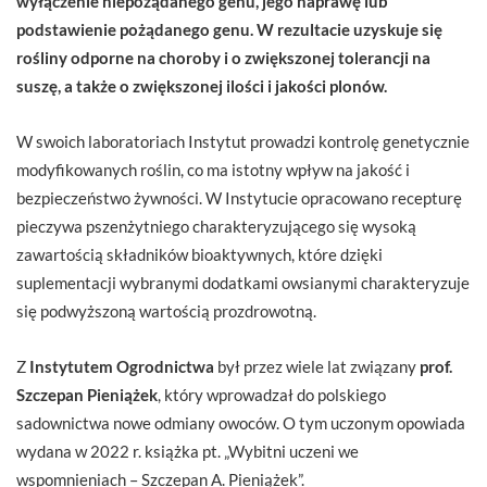
wyłączenie niepożądanego genu, jego naprawę lub
podstawienie pożądanego genu. W rezultacie uzyskuje się
rośliny odporne na choroby i o zwiększonej tolerancji na
suszę, a także o zwiększonej ilości i jakości plonów.
W swoich laboratoriach Instytut prowadzi kontrolę genetycznie
modyfikowanych roślin, co ma istotny wpływ na jakość i
bezpieczeństwo żywności. W Instytucie opracowano recepturę
pieczywa pszenżytniego charakteryzującego się wysoką
zawartością składników bioaktywnych, które dzięki
suplementacji wybranymi dodatkami owsianymi charakteryzuje
się podwyższoną wartością prozdrowotną.
Z
Instytutem Ogrodnictwa
był przez wiele lat związany
prof.
Szczepan Pieniążek
, który wprowadzał do polskiego
sadownictwa nowe odmiany owoców. O tym uczonym opowiada
wydana w 2022 r. książka pt. „Wybitni uczeni we
wspomnieniach – Szczepan A. Pieniążek”.