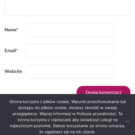
Name
*
Email
*
Website
Strona korzysta z plików cookie. Warunki przechowywania lub
dostępu do plików cookie, możesz określić w swojej
przeglądarce. Więcej informacji w Polityce prywatności. Ta
Serwis zaprojektował
Grzegorz Sztank
.
strona korzysta z ciasteczek aby świadczyć usługi na
najwyższym poziomie. Dalsze korzystanie ze strony oznacza,
że zgadzasz się na ich użycie.