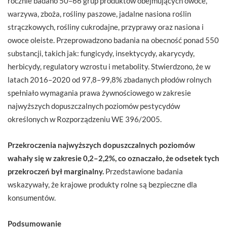
rocznie badano 50–66 grup produktów obejmujących owoce,
warzywa, zboża, rośliny paszowe, jadalne nasiona roślin
strączkowych, rośliny cukrodajne, przyprawy oraz nasiona i
owoce oleiste. Przeprowadzono badania na obecność ponad 550
substancji, takich jak: fungicydy, insektycydy, akarycydy,
herbicydy, regulatory wzrostu i metabolity. Stwierdzono, że w
latach 2016–2020 od 97,8–99,8% zbadanych płodów rolnych
spełniało wymagania prawa żywnościowego w zakresie
najwyższych dopuszczalnych poziomów pestycydów
określonych w Rozporządzeniu WE 396/2005.
Przekroczenia najwyższych dopuszczalnych poziomów
wahały się w zakresie 0,2–2,2%, co oznaczało, że odsetek tych
przekroczeń był marginalny.
Przedstawione badania
wskazywały, że krajowe produkty rolne są bezpieczne dla
konsumentów.
Podsumowanie