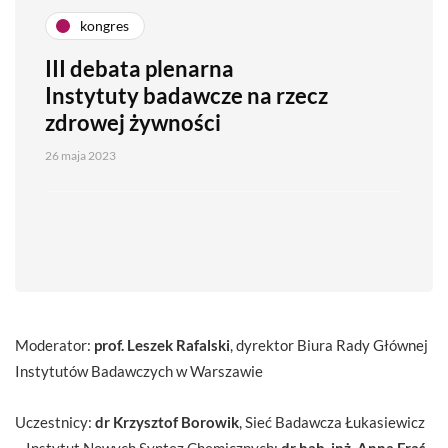
kongres
III debata plenarna
Instytuty badawcze na rzecz
zdrowej żywności
26 maja 2023
Moderator:
prof. Leszek Rafalski
, dyrektor Biura Rady Głównej
Instytutów Badawczych w Warszawie
Uczestnicy:
dr Krzysztof Borowik
, Sieć Badawcza Łukasiewicz
– Instytut Nowych Syntez Chemicznych;
dr hab. inż. Anna Fraś
,