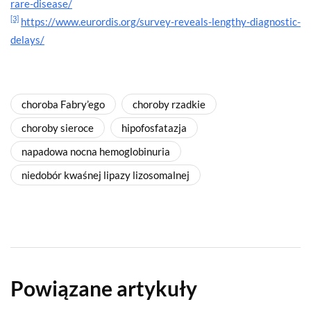
rare-disease/
[3]
https://www.eurordis.org/survey-reveals-lengthy-diagnostic-
delays/
choroba Fabry’ego
choroby rzadkie
choroby sieroce
hipofosfatazja
napadowa nocna hemoglobinuria
niedobór kwaśnej lipazy lizosomalnej
Powiązane artykuły