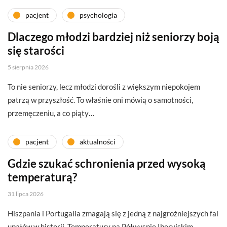
pacjent
psychologia
Dlaczego młodzi bardziej niż seniorzy boją
się starości
5 sierpnia 2026
To nie seniorzy, lecz młodzi dorośli z większym niepokojem
patrzą w przyszłość. To właśnie oni mówią o samotności,
przemęczeniu, a co piąty…
pacjent
aktualności
Gdzie szukać schronienia przed wysoką
temperaturą?
31 lipca 2026
Hiszpania i Portugalia zmagają się z jedną z najgroźniejszych fal
upałów w historii. Temperatury na Półwyspie Iberyjskim