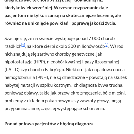
kiedykolwiek wcześniej. Wczesne rozpoznanie daje
pacjentom nie tylko szansę na skuteczniejsze leczenie, ale
również na uniknięcie powikłań i poprawę jakości życia.
Szacuje się, że na świecie występuje ponad 7 000 chorób
[1]
[2]
rzadkich
, na które cierpi około 300 milionów osób
. Wśród
nich znajdują się zarówno choroby genetyczne, jak
hipofosfatazja (HPP), niedobór kwaśnej lipazy lizosomalnej
(LAL-D) czy choroba Fabry’ego. Niektóre, jak napadowa nocna
hemoglobinuria (PNH), nie są dziedziczne – powstają na skutek
nabytej mutacji w szpiku kostnym. Ich diagnoza bywa trudna,
ponieważ objawy, takie jak przewlekłe zmęczenie, bóle mięśni,
problemy z układem pokarmowym czy zawroty głowy, mogą
przypominać inne, częściej występujące schorzenia.
Ponad połowa pacjentów z błędną diagnozą