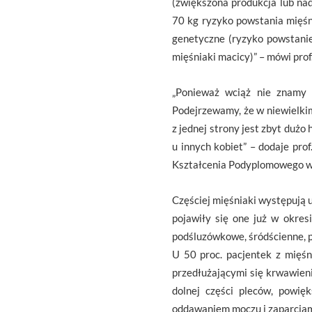
(zwiększona produkcja lub na
70 kg ryzyko powstania mięśni
genetyczne (ryzyko powstanie
mięśniaki macicy)” – mówi prof
„Ponieważ wciąż nie znamy 
Podejrzewamy, że w niewielki
z jednej strony jest zbyt dużo
u innych kobiet” – dodaje pro
Kształcenia Podyplomowego w
Częściej mięśniaki występują u 
pojawiły się one już w okres
podśluzówkowe, śródścienne, 
U 50 proc. pacjentek z mięśn
przedłużającymi się krwawien
dolnej części pleców, powię
oddawaniem moczu i zaparciami