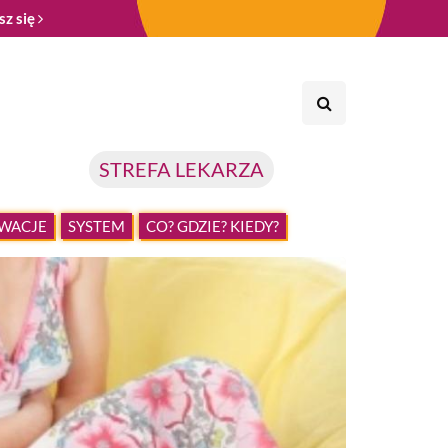
sz się
STREFA LEKARZA
WACJE
SYSTEM
CO? GDZIE? KIEDY?