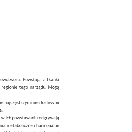
nowotworu. Powstają z tkanki
regionie tego narządu. Mogą
nie najczęstszymi niezłośliwymi
a.
lę w ich powstawaniu odgrywają
enia metaboliczne i hormonalne