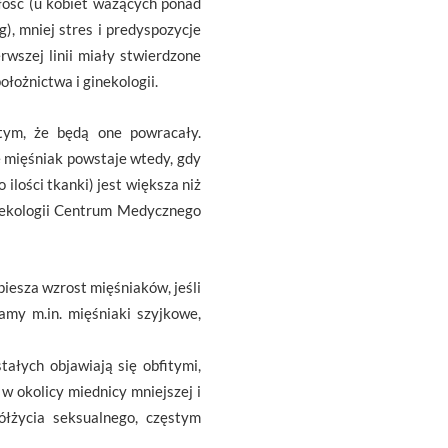
łość (u kobiet ważących ponad
), mniej stres i predyspozycje
wszej linii miały stwierdzone
ołożnictwa i ginekologii.
tym, że będą one powracały.
 mięśniak powstaje wtedy, gdy
ilości tkanki) jest większa niż
Ginekologii Centrum Medycznego
spiesza wzrost mięśniaków, jeśli
amy m.in. mięśniaki szyjkowe,
ałych objawiają się obfitymi,
 okolicy miednicy mniejszej i
ółżycia seksualnego, częstym