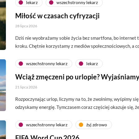
lekarz
wszechstronny lekarz
Miłość w czasach cyfryzacji
28 lipca 2026
Dziś nie wyobrażamy sobie życia bez smartfona, bo interne
kroku. Chętnie korzystamy z mediów społecznościowych, a c
wszechstronny lekarz
lekarz
Wciąż zmęczeni po urlopie? Wyjaśniamy
21 lipca 2026
Rozpoczynając urlop, liczymy na to, że zwolnimy, wyśpimy si
odzyskamy energię. Tymczasem coraz częściej okazuje się, 
wszechstronny lekarz
żyj zdrowo
FIFA Word Cup 2026