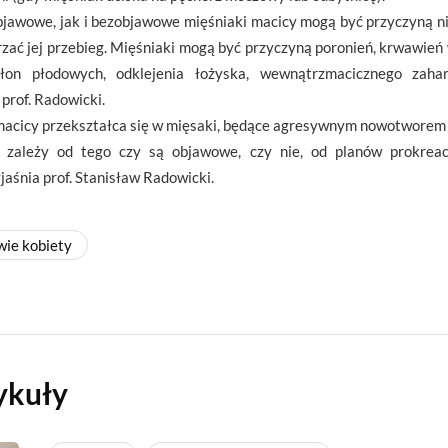
bjawowe, jak i bezobjawowe mięśniaki macicy mogą być przyczyną nie
urzać jej przebieg. Mięśniaki mogą być przyczyną poronień, krwawień
łon płodowych, odklejenia łożyska, wewnątrzmacicznego zah
prof. Radowicki.
 macicy przekształca się w mięsaki, będące agresywnym nowotworem
 zależy od tego czy są objawowe, czy nie, od planów prokreac
aśnia prof. Stanisław Radowicki.
wie kobiety
ykuły