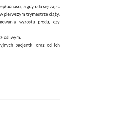
płodności, a gdy uda się zajść
 w pierwszym trymestrze ciąży,
amowania wzrostu płodu, czy
 złośliwym.
yjnych pacjentki oraz od ich