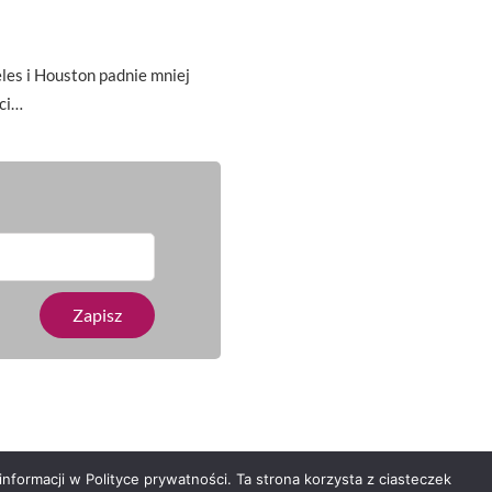
es i Houston padnie mniej
ci…
nformacji w Polityce prywatności. Ta strona korzysta z ciasteczek