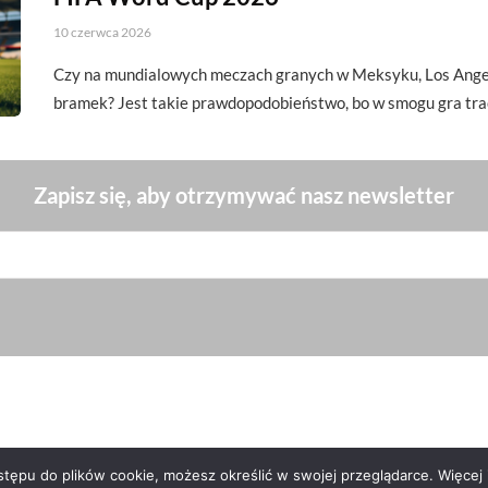
10 czerwca 2026
Czy na mundialowych meczach granych w Meksyku, Los Angel
bramek? Jest takie prawdopodobieństwo, bo w smogu gra tra
Zapisz się, aby otrzymywać nasz newsletter
ępu do plików cookie, możesz określić w swojej przeglądarce. Więcej i