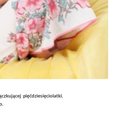
zkującej pięćdziesięciolatki.
o.