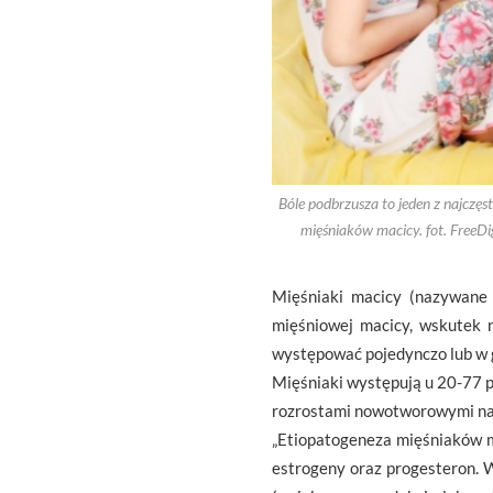
Bóle podbrzusza to jeden z najcz
mięśniaków macicy. fot. FreeDi
Mięśniaki macicy (nazywane 
mięśniowej macicy, wskutek
występować pojedynczo lub w 
Mięśniaki występują u 20-77 pr
rozrostami nowotworowymi narz
„Etiopatogeneza mięśniaków ma
estrogeny oraz progesteron. W