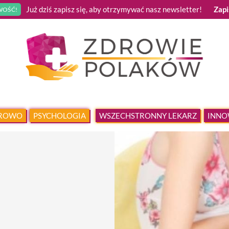
Już dziś zapisz się, aby otrzymywać nasz newsletter!
Zapi
OŚĆ!
DROWO
PSYCHOLOGIA
WSZECHSTRONNY LEKARZ
INNO