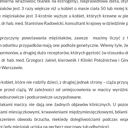
dmierna wrażliwość tkanek na estrogeny), nieprawidłowa dieta, oty
aków jest 3 razy większe niż u kobiet o masie ciała 50 lub mniej kg
 mięśniaków jest 3-krotnie wyższe u kobiet, których krewne w pier
. dr hab. med. Stanisław Radowicki, konsultant krajowy w dziedzinie p
przyczyny powstawania mięśniaków, zawsze musimy liczyć z 
m odsetku przypadków mają one podłoże genetyczne. Wiemy tyle, że
 hormonów, a drugiej dużo receptorów, których gęstość (w stosunku do 
f. dr hab. med. Grzegorz Jakiel, kierownik I Kliniki Położnictwa i 
 Warszawie.
kobiet, które nie rodziły dzieci, z drugiej jednak strony – ciąża przy
ie przed ciążą. W zależności od umiejscowienia w macicy wyróżni
podsurowicze i podsurowicze-uszypułowane.
iakami macicy nie dają one żadnych objawów klinicznych. U pozost
iami miesiączkowymi, krwawieniami międzymiesięczkowymi, bólami w
kszeniem obwodu brzucha, niekiedy dolegliwościami podczas wsp
 (gdy mięśniak uciska na pęcherz moczowy lub odbytnicę).