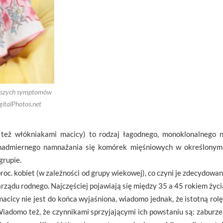
ęstszych symptomów
gitalPhotos.net
też włókniakami macicy) to rodzaj łagodnego, monoklonalnego 
 nadmiernego namnażania się komórek mięśniowych w określonym 
grupie.
oc. kobiet (w zależności od grupy wiekowej), co czyni je zdecydowa
ądu rodnego. Najczęściej pojawiają się między 35 a 45 rokiem życi
cicy nie jest do końca wyjaśniona, wiadomo jednak, że istotną ro
iadomo też, że czynnikami sprzyjającymi ich powstaniu są: zaburz