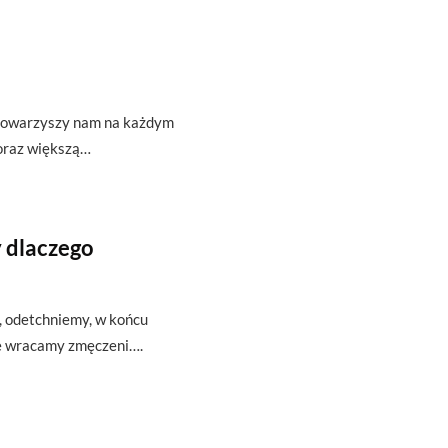
t towarzyszy nam na każdym
oraz większą…
 dlaczego
ę, odetchniemy, w końcu
że wracamy zmęczeni….