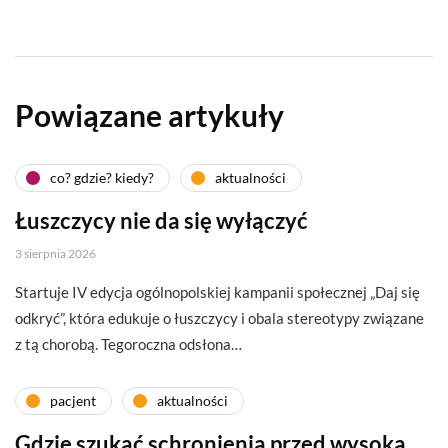
Powiązane artykuły
co? gdzie? kiedy?
aktualności
Łuszczycy nie da się wyłączyć
3 sierpnia 2026
Startuje IV edycja ogólnopolskiej kampanii społecznej „Daj się
odkryć”, która edukuje o łuszczycy i obala stereotypy związane
z tą chorobą. Tegoroczna odsłona…
pacjent
aktualności
Gdzie szukać schronienia przed wysoką