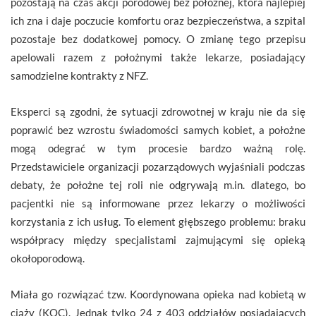
pozostają na czas akcji porodowej bez położnej, która najlepiej
ich zna i daje poczucie komfortu oraz bezpieczeństwa, a szpital
pozostaje bez dodatkowej pomocy. O zmianę tego przepisu
apelowali razem z położnymi także lekarze, posiadający
samodzielne kontrakty z NFZ.
Eksperci są zgodni, że sytuacji zdrowotnej w kraju nie da się
poprawić bez wzrostu świadomości samych kobiet, a położne
mogą odegrać w tym procesie bardzo ważną rolę.
Przedstawiciele organizacji pozarządowych wyjaśniali podczas
debaty, że położne tej roli nie odgrywają m.in. dlatego, bo
pacjentki nie są informowane przez lekarzy o możliwości
korzystania z ich usług. To element głębszego problemu: braku
współpracy między specjalistami zajmującymi się opieką
okołoporodową.
Miała go rozwiązać tzw. Koordynowana opieka nad kobietą w
ciąży (KOC). Jednak tylko 24 z 403 oddziałów posiadających