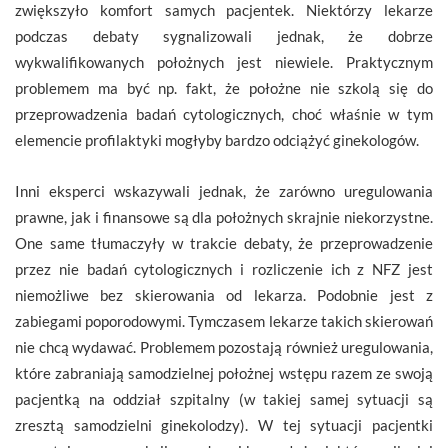
zwiększyło komfort samych pacjentek. Niektórzy lekarze
podczas debaty sygnalizowali jednak, że dobrze
wykwalifikowanych położnych jest niewiele. Praktycznym
problemem ma być np. fakt, że położne nie szkolą się do
przeprowadzenia badań cytologicznych, choć właśnie w tym
elemencie profilaktyki mogłyby bardzo odciążyć ginekologów.
Inni eksperci wskazywali jednak, że zarówno uregulowania
prawne, jak i finansowe są dla położnych skrajnie niekorzystne.
One same tłumaczyły w trakcie debaty, że przeprowadzenie
przez nie badań cytologicznych i rozliczenie ich z NFZ jest
niemożliwe bez skierowania od lekarza. Podobnie jest z
zabiegami poporodowymi. Tymczasem lekarze takich skierowań
nie chcą wydawać. Problemem pozostają również uregulowania,
które zabraniają samodzielnej położnej wstępu razem ze swoją
pacjentką na oddział szpitalny (w takiej samej sytuacji są
zresztą samodzielni ginekolodzy). W tej sytuacji pacjentki