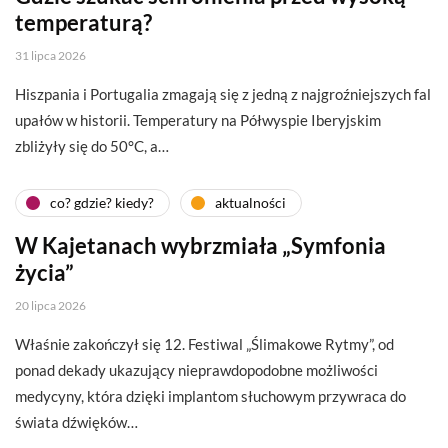
temperaturą?
31 lipca 2026
Hiszpania i Portugalia zmagają się z jedną z najgroźniejszych fal
upałów w historii. Temperatury na Półwyspie Iberyjskim
zbliżyły się do 50°C, a…
co? gdzie? kiedy?
aktualności
W Kajetanach wybrzmiała „Symfonia
życia”
20 lipca 2026
Właśnie zakończył się 12. Festiwal „Ślimakowe Rytmy”, od
ponad dekady ukazujący nieprawdopodobne możliwości
medycyny, która dzięki implantom słuchowym przywraca do
świata dźwięków…