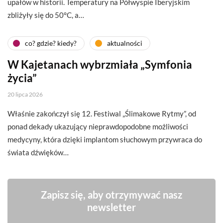
upałów w historii. Temperatury na Półwyspie Iberyjskim
zbliżyły się do 50°C, a…
co? gdzie? kiedy?
aktualności
W Kajetanach wybrzmiała „Symfonia
życia”
20 lipca 2026
Właśnie zakończył się 12. Festiwal „Ślimakowe Rytmy”, od
ponad dekady ukazujący nieprawdopodobne możliwości
medycyny, która dzięki implantom słuchowym przywraca do
świata dźwięków…
Zapisz się, aby otrzymywać nasz
newsletter