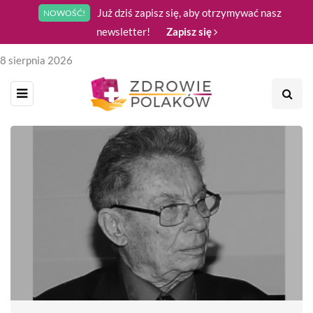
Już dziś zapisz się, aby otrzymywać nasz
NOWOŚĆ!
newsletter!
Zapisz się
8 sierpnia 2026