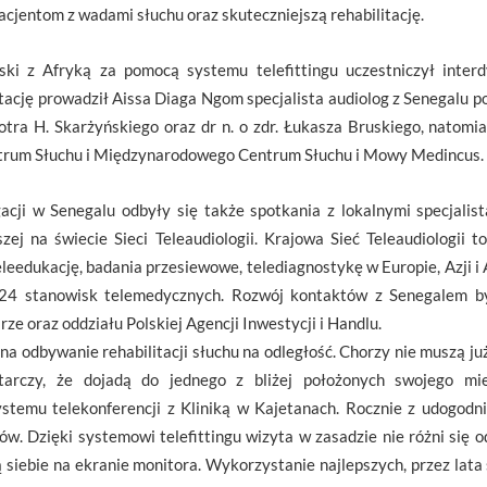
acjentom z wadami słuchu oraz skuteczniejszą rehabilitację.
ki z Afryką za pomocą systemu telefittingu uczestniczył interdy
ację prowadził Aissa Diaga Ngom specjalista audiolog z Senegalu po
Piotra H. Skarżyńskiego oraz dr n. o zdr. Łukasza Bruskiego, natomi
ntrum Słuchu i Międzynarodowego Centrum Słuchu i Mowy Medincus.
gacji w Senegalu odbyły się także spotkania z lokalnymi specjalis
j na świecie Sieci Teleaudiologii. Krajowa Sieć Teleaudiologii t
, teleedukację, badania przesiewowe, telediagnostykę w Europie, Azji 
z 24 stanowisk telemedycznych. Rozwój kontaktów z Senegalem 
e oraz oddziału Polskiej Agencji Inwestycji i Handlu.
na odbywanie rehabilitacji słuchu na odległość. Chorzy nie muszą już
tarczy, że dojadą do jednego z bliżej położonych swojego mi
stemu telekonferencji z Kliniką w Kajetanach. Rocznie z udogodn
ów. Dzięki systemowi telefittingu wizyta w zasadzie nie różni się o
dzą siebie na ekranie monitora. Wykorzystanie najlepszych, przez la