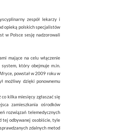
scyplinarny zespół lekarzy i
d opieką polskich specjalistów
ast w Polsce sesję nadzorowali
tami mające na celu włączenie
o system, który obejmuje m.in.
i Afryce, powstał w 2009 roku w
był możliwy dzięki ponownemu
 co kilka miesięcy zgłaszać się
ejsca zamieszkania ośrodków
ień rozwiązań telemedycznych
d tej odbywanej osobiście, tyle
ta sprawdzanych zdalnych metod