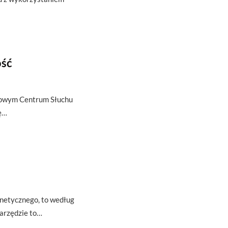
ość
atowym Centrum Słuchu
ię…
u
gnetycznego, to według
arzędzie to…