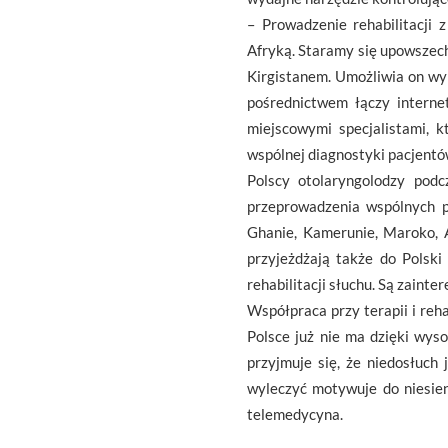
– Prowadzenie rehabilitacji 
Afryką. Staramy się upowszechn
Kirgistanem. Umożliwia on wy
pośrednictwem łączy internet
miejscowymi specjalistami, 
wspólnej diagnostyki pacjentów
Polscy otolaryngolodzy podc
przeprowadzenia wspólnych 
Ghanie, Kamerunie, Maroko, Al
przyjeżdżają także do Polski 
rehabilitacji słuchu. Są zaint
Współpraca przy terapii i reh
Polsce już nie ma dzięki wy
przyjmuje się, że niedosłuch
wyleczyć motywuje do niesien
telemedycyna.