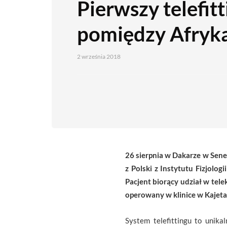
Pierwszy telefitt
pomiędzy Afryką
2 września 2018
26 sierpnia w Dakarze w Seneg
z Polski z Instytutu Fizjol
Pacjent biorący udział w tel
operowany w klinice w Kajet
System telefittingu to unik