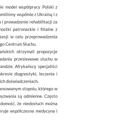
nie model współpracy Polski z
omiliśmy wspólnie z Ukrainą i z
 prowadzenie rehabilitacji za
stki patronackie i filialne z
sesji w celu przeprowadzenia
wego Centrum Słuchu.
ańskich otrzymali propozycje
adania przesiewowe słuchu w
andzie. Afrykańscy specjaliści
kresie diagnostyki, leczenia i
kich doświadczeniach.
awansowanym stopniu, którego w
wyzwania są odmienne. Często
iadomość, że niedosłuch można
feruje współczesna medycyna i