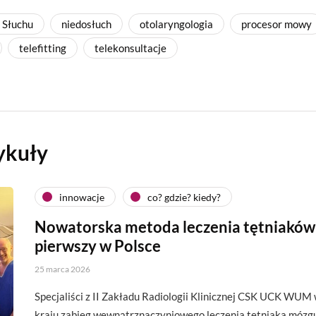
i Słuchu
niedosłuch
otolaryngologia
procesor mowy
telefitting
telekonsultacje
ykuły
innowacje
co? gdzie? kiedy?
Nowatorska metoda leczenia tętniaków
pierwszy w Polsce
25 marca 2026
Specjaliści z II Zakładu Radiologii Klinicznej CSK UCK WUM
kraju zabieg wewnątrznaczyniowego leczenia tętniaka mózg