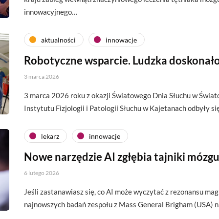
innowacyjnego…
aktualności
innowacje
Robotyczne wsparcie. Ludzka doskonał
3 marca 2026
3 marca 2026 roku z okazji Światowego Dnia Słuchu w Świ
Instytutu Fizjologii i Patologii Słuchu w Kajetanach odbyły s
lekarz
innowacje
Nowe narzędzie AI zgłębia tajniki mózg
6 lutego 2026
Jeśli zastanawiasz się, co AI może wyczytać z rezonansu ma
najnowszych badań zespołu z Mass General Brigham (USA) n