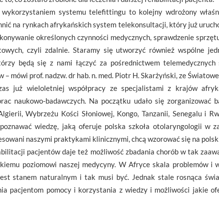
z wykorzystaniem systemu telefittingu to kolejny wdrożony właś
ić na rynkach afrykańskich system telekonsultacji, który już uruch
konywanie określonych czynności medycznych, sprawdzenie sprzętu i
owych, czyli zdalnie. Staramy się utworzyć również wspólne jedno
którzy będą się z nami łączyć za pośrednictwem telemedycznych 
 – mówi prof. nadzw. dr hab. n. med. Piotr H. Skarżyński, ze Świato
zas już wieloletniej współpracy ze specjalistami z krajów afryk
prac naukowo-badawczych. Na początku udało się zorganizować b
gierii, Wybrzeżu Kości Słoniowej, Kongo, Tanzanii, Senegalu i Rw
poznawać wiedzę, jaką oferuje polska szkoła otolaryngologii w za
eresowani naszymi praktykami klinicznymi, chcą wzorować się na pols
abilitacji pacjentów daje też możliwość zbadania chorób w tak za
sokiemu poziomowi naszej medycyny. W Afryce skala problemów i 
 jest stanem naturalnym i tak musi być. Jednak stale rosnąca św
ia pacjentom pomocy i korzystania z wiedzy i możliwości jakie o