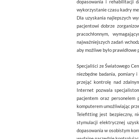
dopasowania i rehabilitacji 
wykorzystanie czasu kadry me
Dla uzyskania najlepszych wy
pacjentowi dobrze zorganizow
pracochłonnym, wymagający
najważniejszych zadań wchodz
aby możliwe było prawidłowe p
Specjaliści ze Światowego Ce
niezbędne badania, pomiary i
przejąć kontrolę nad zdaln
Internet pozwala specjalist
pacjentem oraz personelem p
komputerem umożliwiając prz
Telefitting jest bezpieczny,
stymulacji elektrycznej uzysk
dopasowania w osobistym konta
wydajne narzędzie kontrolujące 