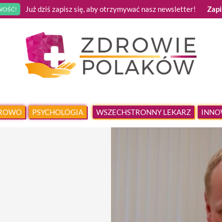
Już dziś zapisz się, aby otrzymywać nasz newsletter!
Zapi
OŚĆ!
DROWO
PSYCHOLOGIA
WSZECHSTRONNY LEKARZ
INNO