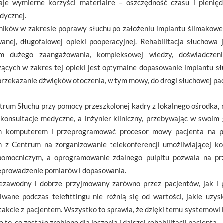
daje wymierne korzyści materialne – oszczędność czasu i pienię
dycznej.
ników w zakresie poprawy słuchu po założeniu implantu ślimakowe
anej, długofalowej opieki pooperacyjnej. Rehabilitacja słuchowa
m dużego zaangażowania, kompleksowej wiedzy, doświadczeni
ących w zakres tej opieki jest optymalne dopasowanie implantu sł
rzekazanie dźwięków otoczenia, w tym mowy, do drogi słuchowej pac
ntrum Słuchu przy pomocy przeszkolonej kadry z lokalnego ośrodka,
 konsultacje medyczne, a inżynier kliniczny, przebywając w swoim
ym komputerem i przeprogramować procesor mowy pacjenta na 
om z Centrum na zorganizowanie telekonferencji umożliwiającej k
omocniczym, a oprogramowanie zdalnego pulpitu pozwala na prz
eprowadzenie pomiarów i dopasowania.
 niezawodny i dobrze przyjmowany zarówno przez pacjentów, jak i 
iwane podczas telefittingu nie różnią się od wartości, jakie uzy
kcie z pacjentem. Wszystko to sprawia, że dzięki temu systemowi 
to, co zostało zrobione dla leczenia i dalszej rehabilitacji pacjenta.