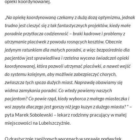
opieki koordynowanej.
„
Na opiekę koordynowaną czekamy z dużą dozą optymizmu, jednak
trudno jest cieszyć się z tak fantastycznych projektów, kiedy małe
poradnie przytłacza codzienność – braki kadrowe i problemy z
utrzymanie placówek z powodu rosnących kosztów.
O
becnie
jedynym ratunkiem dla małych poradni, a więc bezpośrednio dla
pacjentów jest sprawiedliwa i rzetelna wycena świadczeń opieki
koordynowanej, która pozwoli utrzymać placówki, a nawet wejść
do systemu kolejnym, aby możliwie zabezpieczyć chorych,
zwłaszcza tych spoza dużych miast. Naprawdę obawiamy się
widma zamykania poradni. Co wtedy powiemy naszych
pacjentom? Co powie rząd, kiedy wyborca z małego miasteczka i
wsi zapyta dlaczego jest gorszy niż jego kuzyn z dużego miasta?
” –
pyta Marek Sobolewski – lekarz rodzinny pracujący w małej
miejscowości na Lubelszczyźnie.
O drastycznie zaniżonych wycenach w sprawie podwyżek