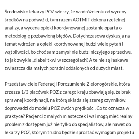
Środowisko lekarzy POZ wierzy, że w odróżnieniu od wyceny
środków na podwyżki, tym razem AOTMiT dokona rzetelnej
analizy, a wycena opieki koordynowanej zostanie oparta o
metodologię pozbawioną błędów. Dotychczasowa dyskusja na
temat wdrożenia opieki koordynowanej budzi wiele pytań i
wątpliwości, bo choć sam zamysł nie budzi niczyjego sprzeciwu,
to jak zwykle „diabeł tkwi w szczegółach”. A te nie są łaskawe
zwłaszcza dla małych poradni oddalonych od dużych miast.
Przedstawiciele Federacji Porozumienie Zielonogórskie, która
zrzesza 1/3 placówek POZ z całego kraju obawiają się, że brak
sprawnej koordynacji, na którą składa się szereg czynników,
doprowadzi do modelu POZ dwóch prędkości. Co to oznacza w
praktyce? Pacjenci z małych miasteczek i wsi mogą mieć realny
problem z dostępem już nie tylko do specjalistów, ale nawet do
lekarzy POZ, którym trudno będzie sprostać wymogom projektu