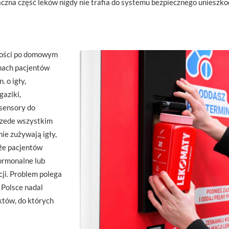
czna część leków nigdy nie trafia do systemu bezpiecznego unieszkod
łości po domowym
mach pacjentów
. o igły,
gaziki,
sensory do
rzede wszystkim
nie zużywają igły,
kże pacjentów
hormonalne lub
ji. Problem polega
 Polsce nadal
któw, do których