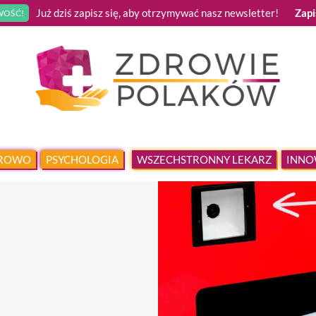
Już dziś zapisz się, aby otrzymywać nasz newsletter!
Zapi
OŚĆ!
DROWO
PSYCHOLOGIA
WSZECHSTRONNY LEKARZ
INNO