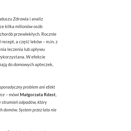
uszu Zdrowia i analiz
ce kilka milionów osób
 chorób przewlekłych. Rocznie
recept, a część leków – m.in. z
nia leczenia lub upływu
wykorzystana. W efekcie
iają do domowych apteczek,
 sporadyczny problem ani efekt
zce
– mówi
Małgorzata Rdest
,
y strumień odpadów, który
h domów. System przez lata nie