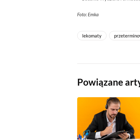
Foto: Emka
lekomaty
przetermino
Powiązane art