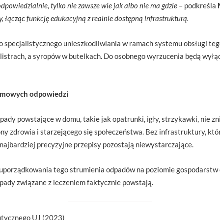
dpowiedzialnie, tylko nie zawsze wie jak albo nie ma gdzie
– podkreśla
 łącząc funkcję edukacyjną z realnie dostępną infrastrukturą.
o specjalistycznego unieszkodliwiania w ramach systemu obsługi te
listrach, a syropów w butelkach. Do osobnego wyrzucenia będą wyłą
emowych odpowiedzi
pady powstające w domu, takie jak opatrunki, igły, strzykawki, nie z
y zdrowia i starzejącego się społeczeństwa. Bez infrastruktury, kt
ajbardziej precyzyjne przepisy pozostają niewystarczające.
 uporządkowania tego strumienia odpadów na poziomie gospodarstw
dpady związane z leczeniem faktycznie powstają.
tycznego UJ (2023)