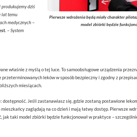
 produkujemy dziś
e lat temu
Pierwsze wdrożenia będą miały charakter pilotaż
kach medycznych
–
model zbiórki będzie funkcjon
est
. –
System
ne właśnie z myślą o tej luce. To samoobsługowe urządzenia przezn
e przeterminowanych leków w sposób bezpieczny i zgodny z przepis
bliższych miesiącach.
: dostępność. Jeśli zastanawiasz się, gdzie zostaną postawione leko
h mieszkańcy zaglądają na co dzień i mają łatwy dostęp. Pierwsze wd
, jak taki model zbiórki będzie funkcjonował w praktyce – szczególni