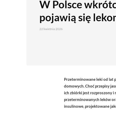
W Polsce wkrót
pojawią się lek
22 kwietnia 2026
Przeterminowane leki od lat
domowych. Choć przepisy jasno
ich zbiórki jest rozproszony
przeterminowanych leków oraz
insulinowe
,
projektowane jako