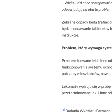
–
Wielu ludzi chce postępować o
odpowiadają na oba te problemy,
Zebrane odpady będą trafiać d
będzie oddawanie tabletek w b
instrukcje.
Problem, który wymaga syst
Przeterminowane leki i inne od
funkcjonowania systemu ochron
potrzeby mieszkańców, nawet n
Lekomaty wpisują się w próbę
przeterminowane leki i inne o
[1]
Badania Wydziału Farmaceu