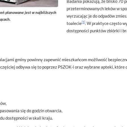
Badania pokazują, że blisko 70 
przeterminowanych leków w spos
eń planowane jest w najbliższych
wyrzucając je do odpadów zmies
ącach.
[1]
toalecie
. W praktyce często wy
dostępności punktów zbiórki i br
ulacjami gminy powinny zapewnić mieszkańcom możliwość bezpieczn
zęściej odbywa się to poprzez PSZOK-i oraz wybrane apteki, które 
tów,
pasowania się do godzin otwarcia,
du dostępności w skali kraju.