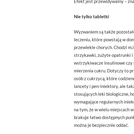
Efekt jest przewidywalny – zna
Nie tylko tabletki
Wyzwaniem są także pozosta
leczeniu, które powstają w do
przewlekle chorych. Chodzi m.in
strzykawki, zużyte opatrunki i 
wstrzykiwacze insulinowe czy 
mierzenia cukru. Dotyczy to p
osób z cukrzycą, które codzien
lancety i pen-iniektory, ale ta
stosujących leki biologiczne, 
wymagające regularnych iniekc
na tym, że w wielu miejscach w
brakuje łatwo dostępnych pun
można je bezpiecznie oddać.