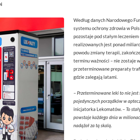
wi
Według danych Narodowego Fund
systemu ochrony zdrowia w Pols
pozostaje pod stałym leczeniem
realizowanych jest ponad miliard 
powodu zmiany terapii, zakończe
terminu ważności – nie zostaje 
przeterminowane preparaty traf
gdzie zalegają latami.
–
Przeterminowane leki to nie jest
pojedynczych porządków w aptec
inicjatorka Lekomatów. –
To stał
powstaje każdego dnia w milionac
nadążał za tą skalą.