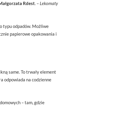
Małgorzata Rdest
. –
Lekomaty
go typu odpadów. Możliwe
cznie papierowe opakowania i
nikną same. To trwały element
óra odpowiada na codzienne
 domowych – tam, gdzie