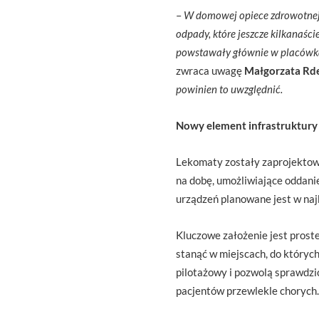
–
W domowej opiece zdrowotnej
odpady, które jeszcze kilkanaści
powstawały głównie w placów
zwraca uwagę
Małgorzata Rd
powinien to uwzględnić.
Nowy element infrastruktury
Lekomaty zostały zaprojektowa
na dobę, umożliwiające oddani
urządzeń planowane jest w naj
Kluczowe założenie jest proste
stanąć w miejscach, do któryc
pilotażowy i pozwolą sprawdzić
pacjentów przewlekle chorych.