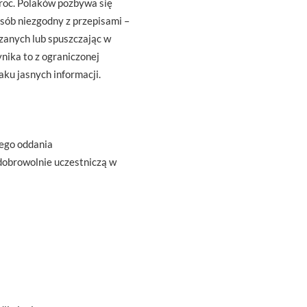
proc. Polaków pozbywa się
ób niezgodny z przepisami –
zanych lub spuszczając w
nika to z ograniczonej
aku jasnych informacji.
ego oddania
dobrowolnie uczestniczą w