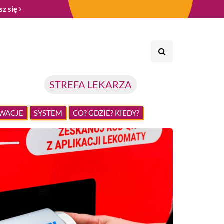
sz się
STREFA LEKARZA
WACJE
SYSTEM
CO? GDZIE? KIEDY?