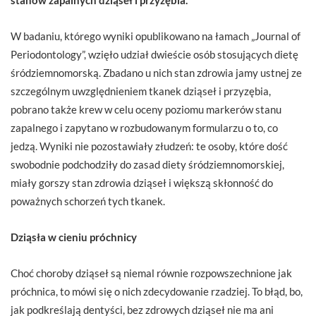
W badaniu, którego wyniki opublikowano na łamach „Journal of
Periodontology”, wzięło udział dwieście osób stosujących dietę
śródziemnomorską. Zbadano u nich stan zdrowia jamy ustnej ze
szczególnym uwzględnieniem tkanek dziąseł i przyzębia,
pobrano także krew w celu oceny poziomu markerów stanu
zapalnego i zapytano w rozbudowanym formularzu o to, co
jedzą. Wyniki nie pozostawiały złudzeń: te osoby, które dość
swobodnie podchodziły do zasad diety śródziemnomorskiej,
miały gorszy stan zdrowia dziąseł i większą skłonność do
poważnych schorzeń tych tkanek.
Dziąsła w cieniu próchnicy
Choć choroby dziąseł są niemal równie rozpowszechnione jak
próchnica, to mówi się o nich zdecydowanie rzadziej. To błąd, bo,
jak podkreślają dentyści, bez zdrowych dziąseł nie ma ani