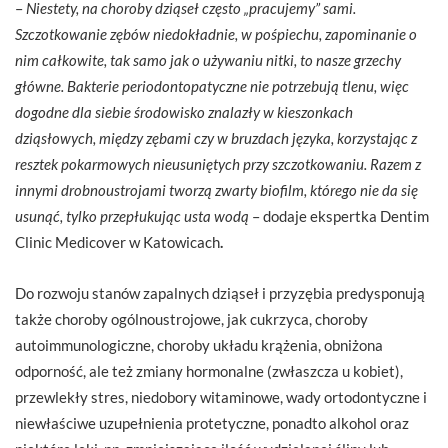
–
Niestety, na choroby dziąseł często „pracujemy” sami.
Szczotkowanie zębów niedokładnie, w pośpiechu, zapominanie o
nim całkowite, tak samo jak o używaniu nitki, to nasze grzechy
główne. Bakterie periodontopatyczne nie potrzebują tlenu, więc
dogodne dla siebie środowisko znalazły w kieszonkach
dziąsłowych, między zębami czy w bruzdach języka, korzystając z
resztek pokarmowych nieusuniętych przy szczotkowaniu. Razem z
innymi drobnoustrojami tworzą zwarty biofilm, którego nie da się
usunąć, tylko przepłukując usta wodą
– dodaje ekspertka Dentim
Clinic Medicover w Katowicach
.
Do rozwoju stanów zapalnych dziąseł i przyzębia predysponują
także choroby ogólnoustrojowe, jak cukrzyca, choroby
autoimmunologiczne, choroby układu krążenia, obniżona
odporność, ale też zmiany hormonalne (zwłaszcza u kobiet),
przewlekły stres, niedobory witaminowe, wady ortodontyczne i
niewłaściwe uzupełnienia protetyczne, ponadto alkohol oraz