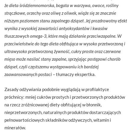
że dieta śródziemnomorska, bogata w warzywa, owoce, rośliny
strączkowe, orzechy oraz oliwę z oliwek, wiąże się ze znacznie
niższym poziomem stanu zapalnego dziąseł. Jej prozdrowotny efekt
wynika z wysokiej zawartości antyoksydantów i kwasów
tłuszczowych omega-3, które mają działanie przeciwzapalne. W
przeciwieństwie do tego dieta obfitująca w wysoko przetworzoną i
ultrawysoko przetworzoną żywność, cukry proste oraz czerwone
mięso może nasilać stany zapalne, sprzyjając postępowi chorób
dziąseł, czyli częstszemu występowaniu ich bardziej
zaawansowanych postaci
– tłumaczy ekspertka.
Zasady odżywiania podobnie wyglądają w profilaktyce
próchnicy: mniej cukrów prostych i przetworzonych produktów
na rzecz zróżnicowanej diety obfitującej w błonnik,
nieprzetworzonych, naturalnych produktów dostarczających
pełnowartościowych składników odżywczych, witamin i
minerałów.