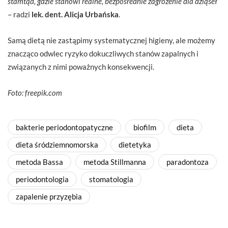
stamtąd, gdzie stanowi realne, bezpośrednie zagrożenie dla dziąseł
– radzi
lek. dent. Alicja Urbańska
.
Samą dietą nie zastąpimy systematycznej higieny, ale możemy
znacząco odwlec ryzyko dokuczliwych stanów zapalnych i
związanych z nimi poważnych konsekwencji.
Foto: freepik.com
bakterie periodontopatyczne
biofilm
dieta
dieta śródziemnomorska
dietetyka
metoda Bassa
metoda Stillmanna
paradontoza
periodontologia
stomatologia
zapalenie przyzębia