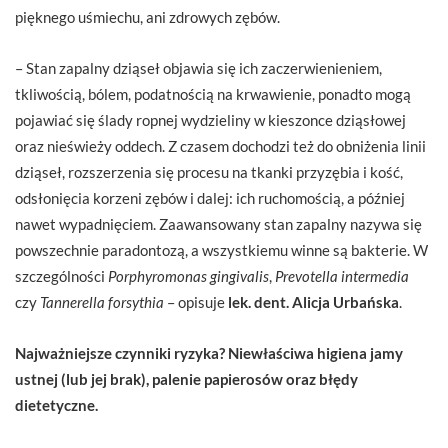
pięknego uśmiechu, ani zdrowych zębów.
– Stan zapalny dziąseł objawia się ich zaczerwienieniem,
tkliwością, bólem, podatnością na krwawienie, ponadto mogą
pojawiać się ślady ropnej wydzieliny w kieszonce dziąsłowej
oraz nieświeży oddech. Z czasem dochodzi też do obniżenia linii
dziąseł, rozszerzenia się procesu na tkanki przyzębia i kość,
odsłonięcia korzeni zębów i dalej: ich ruchomością, a później
nawet wypadnięciem. Zaawansowany stan zapalny nazywa się
powszechnie paradontozą, a wszystkiemu winne są bakterie. W
szczególności
Porphyromonas gingivalis
,
Prevotella intermedia
czy
Tannerella forsythia
– opisuje
lek. dent. Alicja Urbańska
.
Najważniejsze czynniki ryzyka? Niewłaściwa higiena jamy
ustnej (lub jej brak), palenie papierosów oraz błędy
dietetyczne.