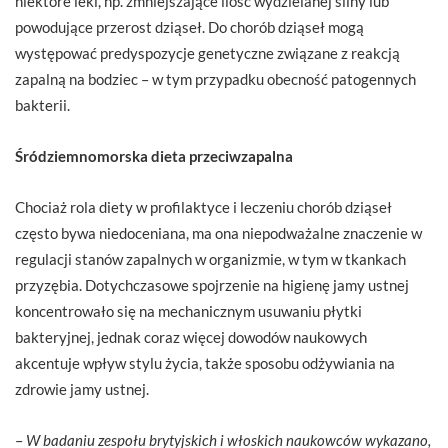
niektóre leki, np. zmniejszające ilość wydzielanej śliny lub
powodujące przerost dziąseł. Do chorób dziąseł mogą
występować predyspozycje genetyczne związane z reakcją
zapalną na bodziec – w tym przypadku obecność patogennych
bakterii.
Śródziemnomorska dieta przeciwzapalna
Chociaż rola diety w profilaktyce i leczeniu chorób dziąseł
często bywa niedoceniana, ma ona niepodważalne znaczenie w
regulacji stanów zapalnych w organizmie, w tym w tkankach
przyzębia. Dotychczasowe spojrzenie na higienę jamy ustnej
koncentrowało się na mechanicznym usuwaniu płytki
bakteryjnej, jednak coraz więcej dowodów naukowych
akcentuje wpływ stylu życia, także sposobu odżywiania na
zdrowie jamy ustnej.
–
W badaniu zespołu brytyjskich i włoskich naukowców wykazano,