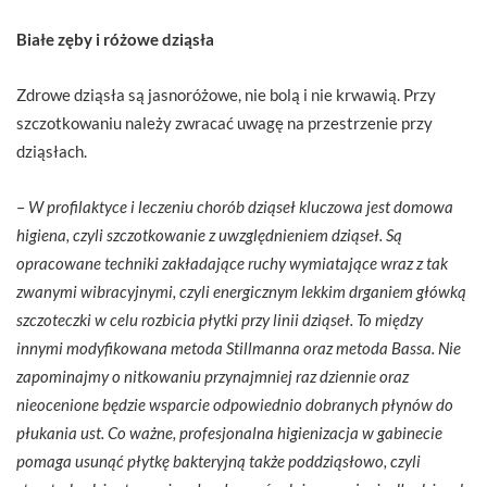
Białe zęby i różowe dziąsła
Zdrowe dziąsła są jasnoróżowe, nie bolą i nie krwawią. Przy
szczotkowaniu należy zwracać uwagę na przestrzenie przy
dziąsłach.
–
W profilaktyce i leczeniu chorób dziąseł kluczowa jest domowa
higiena, czyli szczotkowanie z uwzględnieniem dziąseł. Są
opracowane techniki zakładające ruchy wymiatające wraz z tak
zwanymi wibracyjnymi, czyli energicznym lekkim drganiem główką
szczoteczki w celu rozbicia płytki przy linii dziąseł. To między
innymi modyfikowana metoda Stillmanna oraz metoda Bassa. Nie
zapominajmy o nitkowaniu przynajmniej raz dziennie oraz
nieocenione będzie wsparcie odpowiednio dobranych płynów do
płukania ust. Co ważne, profesjonalna higienizacja w gabinecie
pomaga usunąć płytkę bakteryjną także poddziąsłowo, czyli