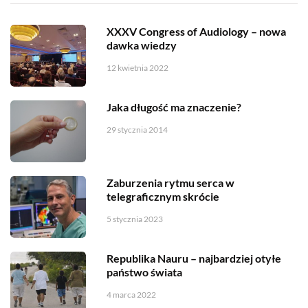
XXXV Congress of Audiology – nowa
dawka wiedzy
12 kwietnia 2022
Jaka długość ma znaczenie?
29 stycznia 2014
Zaburzenia rytmu serca w
telegraficznym skrócie
5 stycznia 2023
Republika Nauru – najbardziej otyłe
państwo świata
4 marca 2022