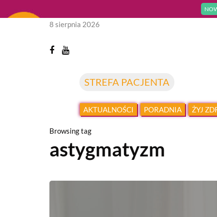
NOW
8 sierpnia 2026
STREFA PACJENTA
AKTUALNOŚCI
PORADNIA
ŻYJ Z
Browsing tag
astygmatyzm