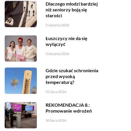
Dlaczego młodzi bardziej
niż seniorzy boją się
starości
5 sierpnia 2026
Łuszczycy nie da się
wyłączyć
3 sierpnia 2026
Gdzie szukać schronienia
przed wysoką
temperaturą?
31 lipca 2026
REKOMENDACJA 8.:
Promowanie wdrożeń
30 lipca 2026