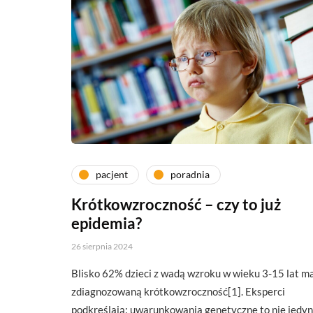
pacjent
poradnia
Krótkowzroczność – czy to już
epidemia?
26 sierpnia 2024
Blisko 62% dzieci z wadą wzroku w wieku 3-15 lat m
zdiagnozowaną krótkowzroczność[1]. Eksperci
podkreślają: uwarunkowania genetyczne to nie jedy