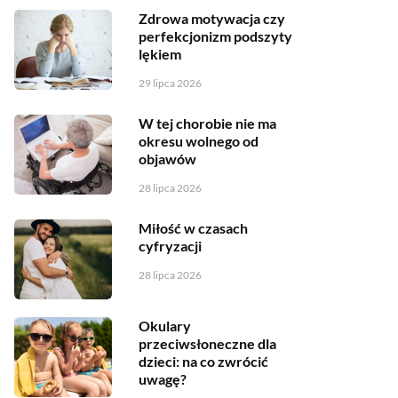
Zdrowa motywacja czy
perfekcjonizm podszyty
lękiem
29 lipca 2026
W tej chorobie nie ma
okresu wolnego od
objawów
28 lipca 2026
Miłość w czasach
cyfryzacji
28 lipca 2026
Okulary
przeciwsłoneczne dla
dzieci: na co zwrócić
uwagę?