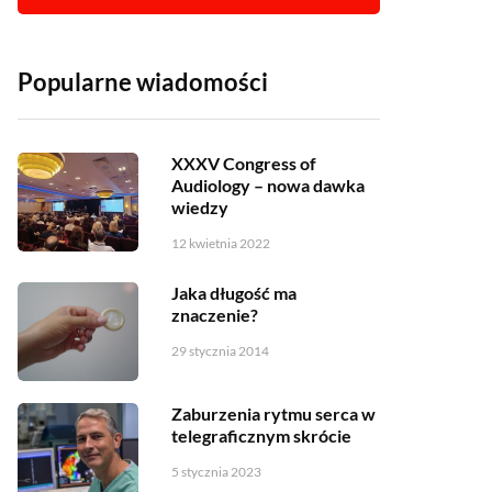
Popularne wiadomości
XXXV Congress of
Audiology – nowa dawka
wiedzy
12 kwietnia 2022
Jaka długość ma
znaczenie?
29 stycznia 2014
Zaburzenia rytmu serca w
telegraficznym skrócie
5 stycznia 2023