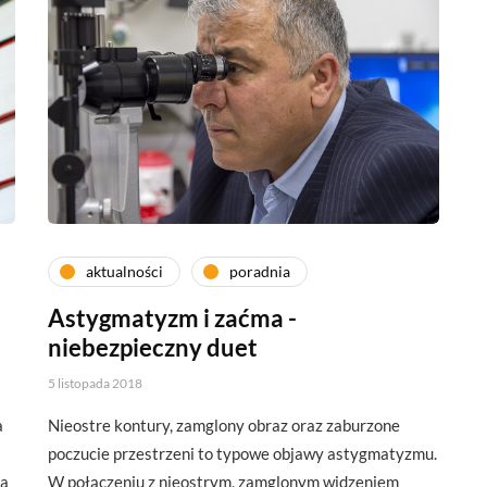
aktualności
poradnia
Astygmatyzm i zaćma -
niebezpieczny duet
5 listopada 2018
a
Nieostre kontury, zamglony obraz oraz zaburzone
poczucie przestrzeni to typowe objawy astygmatyzmu.
na
W połączeniu z nieostrym, zamglonym widzeniem