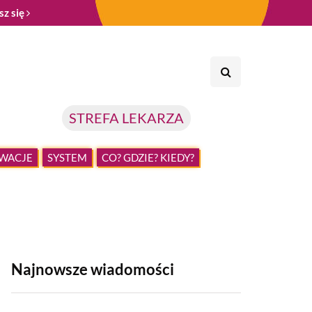
sz się
STREFA LEKARZA
WACJE
SYSTEM
CO? GDZIE? KIEDY?
Najnowsze wiadomości