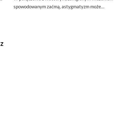
spowodowanym zaćmą, astygmatyzm może…
 z