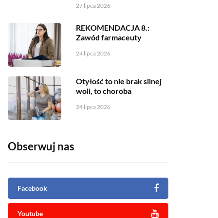
27 lipca 2026
REKOMENDACJA 8.:
Zawód farmaceuty
24 lipca 2026
Otyłość to nie brak silnej
woli, to choroba
24 lipca 2026
Obserwuj nas
Facebook
Youtube