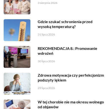
3 sierpnia 2026
Gdzie szukać schronienia przed
wysoką temperaturą?
31 lipca 2026
REKOMENDACJA 8.: Promowanie
wdrożeń
30 lipca 2026
Zdrowa motywacja czy perfekcjonizm
podszyty lękiem
29 lipca 2026
W tej chorobie nie ma okresu wolnego
od objawów