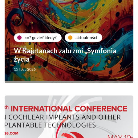
co? gdzie? kiedy?
aktualności
W Kajetanach zabrzmi „Symfonia
życia”
15 lipca 2026