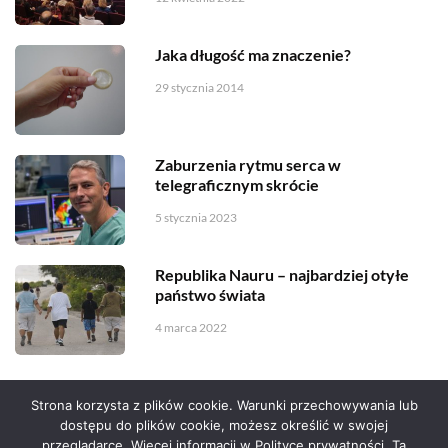
Jaka długość ma znaczenie?
29 stycznia 2014
Zaburzenia rytmu serca w
telegraficznym skrócie
5 stycznia 2023
Republika Nauru – najbardziej otyłe
państwo świata
4 marca 2022
Strona korzysta z plików cookie. Warunki przechowywania lub
dostępu do plików cookie, możesz określić w swojej
przeglądarce. Więcej informacji w Polityce prywatności. Ta