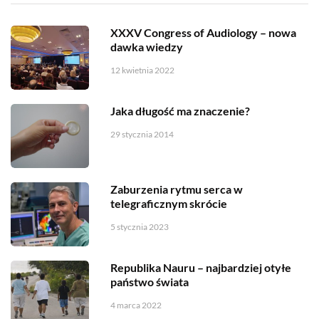
XXXV Congress of Audiology – nowa
dawka wiedzy
12 kwietnia 2022
Jaka długość ma znaczenie?
29 stycznia 2014
Zaburzenia rytmu serca w
telegraficznym skrócie
5 stycznia 2023
Republika Nauru – najbardziej otyłe
państwo świata
4 marca 2022