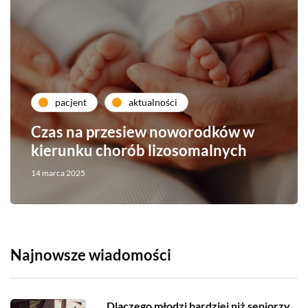
pacjent
aktualności
Czas na przesiew noworodków w
kierunku chorób lizosomalnych
14 marca 2025
Najnowsze wiadomości
Dlaczego młodzi bardziej niż seniorzy