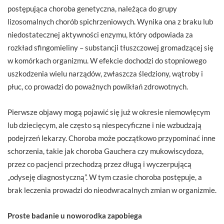
postępująca choroba genetyczna, należąca do grupy
lizosomalnych chorób spichrzeniowych. Wynika ona z braku lub
niedostatecznej aktywności enzymu, który odpowiada za
rozkład sfingomieliny – substancji tłuszczowej gromadzącej się
w komórkach organizmu. W efekcie dochodzi do stopniowego
uszkodzenia wielu narządów, zwłaszcza śledziony, wątroby i
płuc, co prowadzi do poważnych powikłań zdrowotnych.
Pierwsze objawy mogą pojawić się już w okresie niemowlęcym
lub dziecięcym, ale często są niespecyficzne i nie wzbudzają
podejrzeń lekarzy. Choroba może początkowo przypominać inne
schorzenia, takie jak choroba Gauchera czy mukowiscydoza,
przez co pacjenci przechodzą przez długą i wyczerpującą
„odyseję diagnostyczną”. W tym czasie choroba postępuje, a
brak leczenia prowadzi do nieodwracalnych zmian w organizmie.
Proste badanie u noworodka zapobiega