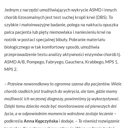
Jednym z narzędzi umożliwiających wykrycie ASMD i innych
chorób lizosomalnych jest test suchej kropli krwi (DBS). To
szybkie i małoinwazyjne badanie, polega na nakłuciu opuszka
palca pacjenta lub pięty niemowlaka i naniesieniu krwi na
nośnik w postaci specjalnej bibuły. Pobranie materiału
biologicznego w tak komfortowy sposób, umożliwia
przeprowadzenie testu analizy aktywności enzymów chorób tj.
ASMD A/B, Pompego, Fabryego, Gauchera, Krabbego, MPS 1,
MPS 2.
–
Przesiew noworodkowy to ogromna szansa dla pacjentów. Wiele
chorób rzadkich jest trudnych do wykrycia, ale tam, gdzie mamy
możliwość ich wczesnej diagnozy, powinniśmy ją wykorzystywać.
Dzięki temu dziecko może być monitorowane od pierwszych dni
życia, a w odpowiednim momencie wdrożone zostaje leczenie
–
podkreśla
Anna Kępczyńska
i dodaje. –
To również rozwiązanie