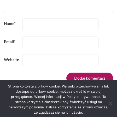
Name
*
Email
*
Website
Strona korzysta z plików cookie. Warunki przechowywania lub
dostępu do plików cookie, możesz określić w swojej
przeglądarce. Więcej informacji w Polityce prywatności. Ta
Serwis zaprojektował
Grzegorz Sztank
.
strona korzysta z ciasteczek aby świadczyć usługi na
najwyższym poziomie. Dalsze korzystanie ze strony oznacza,
że zgadzasz się na ich użycie.