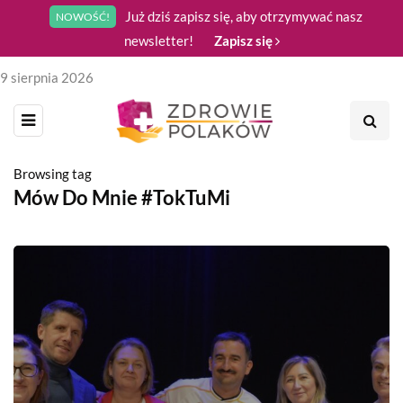
Już dziś zapisz się, aby otrzymywać nasz
NOWOŚĆ!
newsletter!
Zapisz się
9 sierpnia 2026
Browsing tag
Mów Do Mnie #TokTuMi