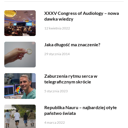
XXXV Congress of Audiology – nowa
dawka wiedzy
12 kwietnia 2022
Jaka długość ma znaczenie?
29 stycznia 2014
Zaburzenia rytmu serca w
telegraficznym skrócie
5 stycznia 2023
Republika Nauru – najbardziej otyłe
państwo świata
4 marca 2022