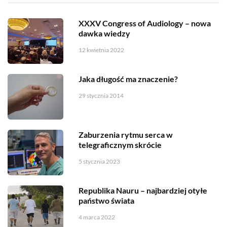
XXXV Congress of Audiology – nowa
dawka wiedzy
12 kwietnia 2022
Jaka długość ma znaczenie?
29 stycznia 2014
Zaburzenia rytmu serca w
telegraficznym skrócie
5 stycznia 2023
Republika Nauru – najbardziej otyłe
państwo świata
4 marca 2022