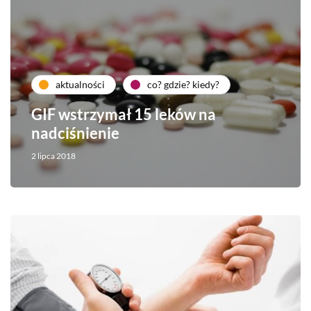
aktualności
co? gdzie? kiedy?
GIF wstrzymał 15 leków na
nadciśnienie
2 lipca 2018