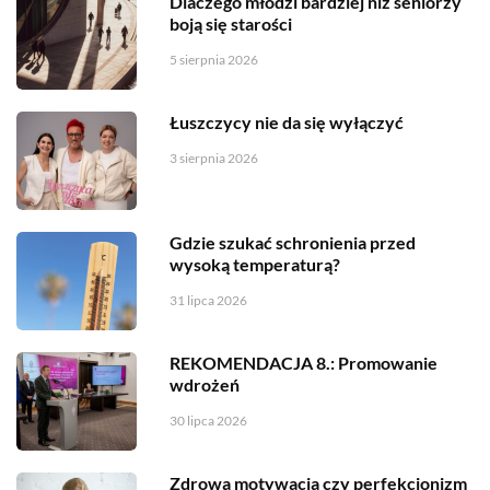
Dlaczego młodzi bardziej niż seniorzy
boją się starości
5 sierpnia 2026
Łuszczycy nie da się wyłączyć
3 sierpnia 2026
Gdzie szukać schronienia przed
wysoką temperaturą?
31 lipca 2026
REKOMENDACJA 8.: Promowanie
wdrożeń
30 lipca 2026
Zdrowa motywacja czy perfekcjonizm