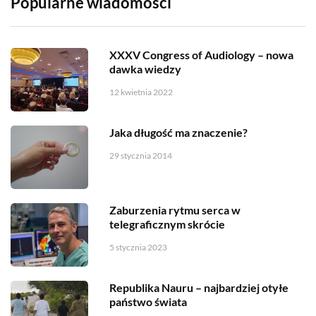
Popularne wiadomości
XXXV Congress of Audiology – nowa
dawka wiedzy
12 kwietnia 2022
Jaka długość ma znaczenie?
29 stycznia 2014
Zaburzenia rytmu serca w
telegraficznym skrócie
5 stycznia 2023
Republika Nauru – najbardziej otyłe
państwo świata