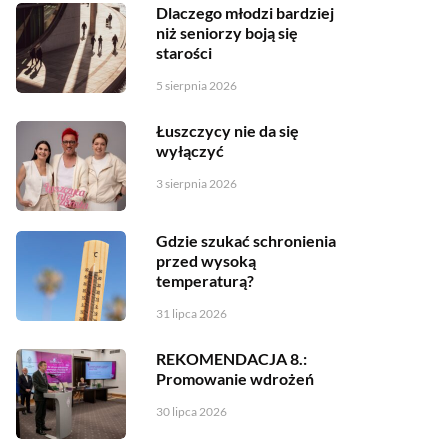
Dlaczego młodzi bardziej
niż seniorzy boją się
starości
5 sierpnia 2026
Łuszczycy nie da się
wyłączyć
3 sierpnia 2026
Gdzie szukać schronienia
przed wysoką
temperaturą?
31 lipca 2026
REKOMENDACJA 8.:
Promowanie wdrożeń
30 lipca 2026