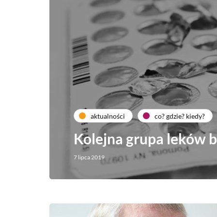
aktualności
co? gdzie? kiedy?
Kolejna grupa leków b
7 lipca 2019