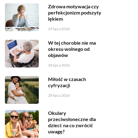
Zdrowa motywacja czy
perfekcjonizm podszyty
lękiem
29 lipca 2026
W tej chorobie nie ma
okresu wolnego od
objawów
28 lipca 2026
Miłość w czasach
cyfryzacji
28 lipca 2026
Okulary
przeciwsłoneczne dla
dzieci: na co zwrócić
uwagę?