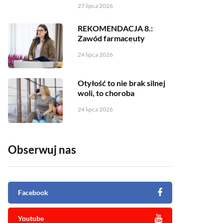
27 lipca 2026
REKOMENDACJA 8.:
Zawód farmaceuty
24 lipca 2026
Otyłość to nie brak silnej
woli, to choroba
24 lipca 2026
Obserwuj nas
Facebook
Youtube