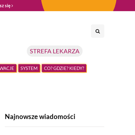
sz się
STREFA LEKARZA
WACJE
SYSTEM
CO? GDZIE? KIEDY?
Najnowsze wiadomości