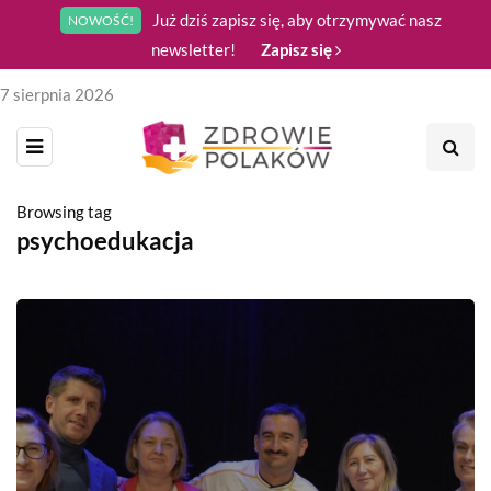
Już dziś zapisz się, aby otrzymywać nasz
NOWOŚĆ!
newsletter!
Zapisz się
7 sierpnia 2026
Browsing tag
psychoedukacja