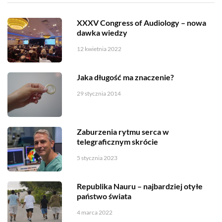
XXXV Congress of Audiology – nowa
dawka wiedzy
12 kwietnia 2022
Jaka długość ma znaczenie?
29 stycznia 2014
Zaburzenia rytmu serca w
telegraficznym skrócie
5 stycznia 2023
Republika Nauru – najbardziej otyłe
państwo świata
4 marca 2022