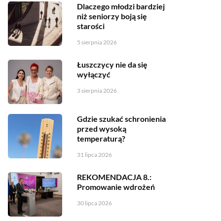
Dlaczego młodzi bardziej
niż seniorzy boją się
starości
5 sierpnia 2026
Łuszczycy nie da się
wyłączyć
3 sierpnia 2026
Gdzie szukać schronienia
przed wysoką
temperaturą?
31 lipca 2026
REKOMENDACJA 8.:
Promowanie wdrożeń
30 lipca 2026