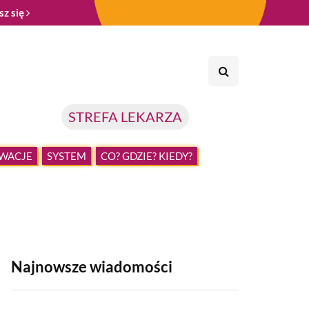
sz się
STREFA LEKARZA
WACJE
SYSTEM
CO? GDZIE? KIEDY?
Najnowsze wiadomości