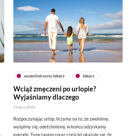
wszechstronny lekarz
lekarz
Wciąż zmęczeni po urlopie?
Wyjaśniamy dlaczego
21 lipca 2026
a
Rozpoczynając urlop, liczymy na to, że zwolnimy,
wyśpimy się, odetchniemy, w końcu odzyskamy
…
energię. Tymczasem coraz częściej okazuje się, że