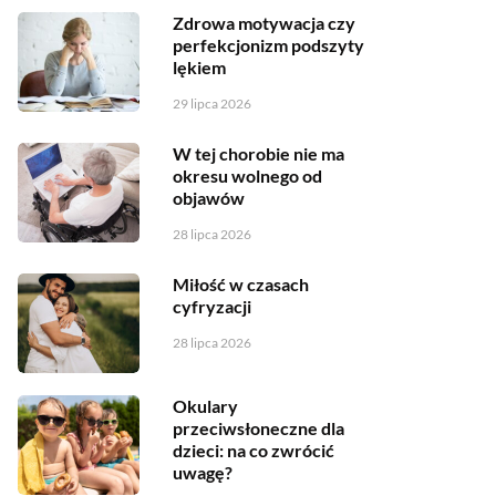
Zdrowa motywacja czy
perfekcjonizm podszyty
lękiem
29 lipca 2026
W tej chorobie nie ma
okresu wolnego od
objawów
28 lipca 2026
Miłość w czasach
cyfryzacji
28 lipca 2026
Okulary
przeciwsłoneczne dla
dzieci: na co zwrócić
uwagę?