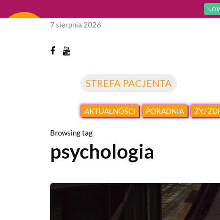
NOW
7 sierpnia 2026
STREFA PACJENTA
AKTUALNOŚCI
PORADNIA
ŻYJ Z
Browsing tag
psychologia