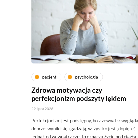
pacjent
psychologia
Zdrowa motywacja czy
perfekcjonizm podszyty lękiem
29 lipca 2026
Perfekcjonizm jest podstępny, bo z zewnątrz wygląd
dobrze: wyniki się zgadzają, wszystko jest „dopięte”,
jednak od wewnątrz często oznacza życie pod ciągłą