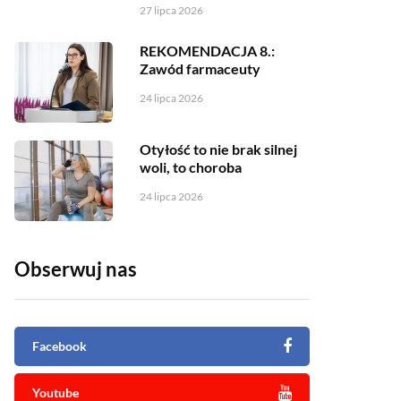
27 lipca 2026
REKOMENDACJA 8.:
Zawód farmaceuty
24 lipca 2026
Otyłość to nie brak silnej
woli, to choroba
24 lipca 2026
Obserwuj nas
Facebook
Youtube