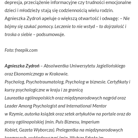
depresja, przeciążenie informacyjne czy trudności emocjonalne
dzieci i młodzieży stają się codziennością wielu rodzin.
Agnieszka Zydroń apeluje o większą otwartość i odwagę: –
Nie
bójmy się szukać pomocy. Leczenie to nie wstyd – to dojrzałość i
troska o siebie
– podsumowuje.
Foto: freepik.com
Agnieszka Zydroń
– Absolwentka Uniwersytetu Jagiellońskiego
oraz Ekonomicznego w Krakowie.
Psycholog, Psychotraumatolog, Psycholog w biznesie. Certyfikaty i
kursy psychologiczne w kraju i za granicą
Laureatka ogólnopolskich oraz międzynarodowych nagród oraz
Leader Among Psychologist and International Mentor
w Rzymie, autorka książek oraz setek artykułów na portale oraz do
prasy ogólnopolskiej (min. Puls Biznesu, Imperium
Kobiet, Gazeta Wyborcza). Prelegentka na międzynarodowych
kongresach, wykładowczyni (min. Wyższa Szkoła im.