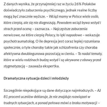
Z danych wynika, że przynajmniej raz w życiu 26% Polaków
doświadczyło zaburzenia psychicznego, jednak realne liczby
mogą być znacznie wyższe.
– Wciąż mamy w Polsce wiele osób,
które cierpią, ale się nie diagnozują. Powodem wciąż bywa wstyd i
strach przed oceną
– zaznacza. –
Najczęstsze zaburzenia
nerwicowe, na które cierpią Polacy, to lęki napadowe
– wskazuje
psychotraumatolog. O ile depresja jest coraz lepiej rozumiana
społecznie, o tyle choroby takie jak schizofrenia czy choroba
afektywna dwubiegunowa pozostają w cieniu. –
To nadal tematy,
które w wielu rodzinach budzą wstyd i są ukrywane z obawy przed
stygmatyzacją
– zauważa ekspertka.
Dramatyczna sytuacja dzieci i młodzieży
Szczególnie niepokojące są dane dotyczące najmłodszych. –
Aż
81 procent uczniów deklaruje, że nie znajduje rozwiązań w
trudnych sytuacjach, a ponad połowa mówi o braku motywacji
–