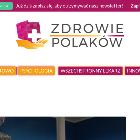
Już dziś zapisz się, aby otrzymywać nasz newsletter!
Zapi
OŚĆ!
DROWO
PSYCHOLOGIA
WSZECHSTRONNY LEKARZ
INNO