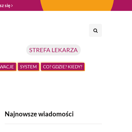
sz się
STREFA LEKARZA
WACJE
SYSTEM
CO? GDZIE? KIEDY?
Najnowsze wiadomości