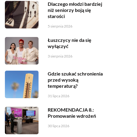
Dlaczego młodzi bardziej
niż seniorzy boją się
starości
5 sierpnia 2026
Łuszczycy nie da się
wyłączyć
3 sierpnia 2026
Gdzie szukać schronienia
przed wysoką
temperaturą?
31 lipca 2026
REKOMENDACJA 8.:
Promowanie wdrożeń
30 lipca 2026