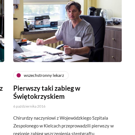
wszechstronny lekarz
z
Pierwszy taki zabieg w
Świętokrzyskiem
6 października 2016
Chirurdzy naczyniowi z Wojewódzkiego Szpitala
Zespolonego w Kielcach przeprowadzili pierwszy w
regionie zabieg wszczepienia stentgraftu