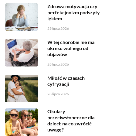
Zdrowa motywacja czy
perfekcjonizm podszyty
lękiem
29 lipca 2026
W tej chorobie nie ma
okresu wolnego od
objawów
28 lipca 2026
Miłość w czasach
cyfryzacji
28 lipca 2026
Okulary
przeciwsłoneczne dla
dzieci: na co zwrócić
uwagę?