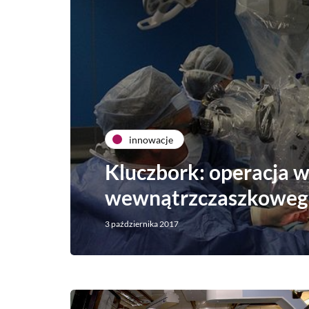
innowacje
Kluczbork: operacja w
wewnątrzczaszkoweg
3 października 2017