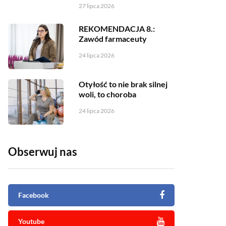
27 lipca 2026
REKOMENDACJA 8.:
Zawód farmaceuty
24 lipca 2026
Otyłość to nie brak silnej
woli, to choroba
24 lipca 2026
Obserwuj nas
Facebook
Youtube