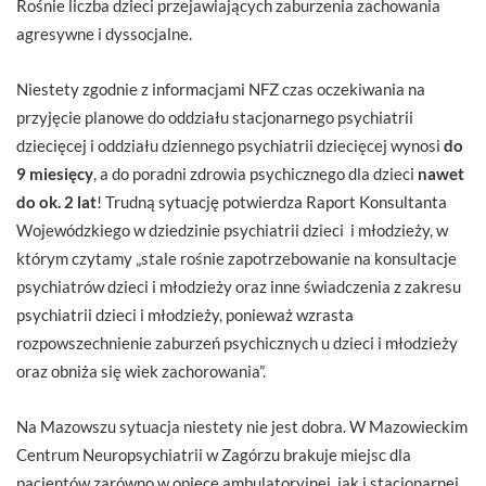
Rośnie liczba dzieci przejawiających zaburzenia zachowania
agresywne i dyssocjalne.
Niestety zgodnie z informacjami NFZ czas oczekiwania na
przyjęcie planowe do oddziału stacjonarnego psychiatrii
dziecięcej i oddziału dziennego psychiatrii dziecięcej wynosi
do
9 miesięcy
, a do poradni zdrowia psychicznego dla dzieci
nawet
do ok. 2 lat
! Trudną sytuację potwierdza Raport Konsultanta
Wojewódzkiego w dziedzinie psychiatrii dzieci i młodzieży, w
którym czytamy „stale rośnie zapotrzebowanie na konsultacje
psychiatrów dzieci i młodzieży oraz inne świadczenia z zakresu
psychiatrii dzieci i młodzieży, ponieważ wzrasta
rozpowszechnienie zaburzeń psychicznych u dzieci i młodzieży
oraz obniża się wiek zachorowania”.
Na Mazowszu sytuacja niestety nie jest dobra. W Mazowieckim
Centrum Neuropsychiatrii w Zagórzu brakuje miejsc dla
pacjentów zarówno w opiece ambulatoryjnej, jak i stacjonarnej.