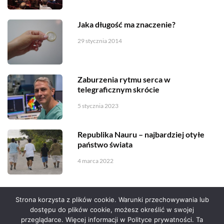
Jaka długość ma znaczenie?
29 stycznia 2014
Zaburzenia rytmu serca w
telegraficznym skrócie
5 stycznia 2023
Republika Nauru – najbardziej otyłe
państwo świata
4 marca 2022
Strona korzysta z plików cookie. Warunki przechowywania lub
dostępu do plików cookie, możesz określić w swojej
przeglądarce. Więcej informacji w Polityce prywatności. Ta