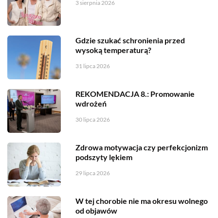
3 sierpnia 2026
Gdzie szukać schronienia przed
wysoką temperaturą?
31 lipca 2026
REKOMENDACJA 8.: Promowanie
wdrożeń
30 lipca 2026
Zdrowa motywacja czy perfekcjonizm
podszyty lękiem
29 lipca 2026
W tej chorobie nie ma okresu wolnego
od objawów