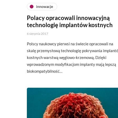
innowacje
Polacy opracowali innowacyjną
technologię implantów kostnych
6 sierpnia 2017
Polscy naukowcy pierwsi na świecie opracowali na
skalę przemysłową technologię pokrywania implant
kostnych warstwą węglowo-krzemową. Dzięki
wprowadzonym modyfikacjom implanty mają lepszą
biokompatybilność…