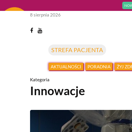
NOW
8 sierpnia 2026
STREFA PACJENTA
AKTUALNOŚCI
PORADNIA
ŻYJ Z
Kategoria
Innowacje