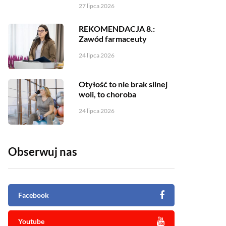
27 lipca 2026
REKOMENDACJA 8.:
Zawód farmaceuty
24 lipca 2026
Otyłość to nie brak silnej
woli, to choroba
24 lipca 2026
Obserwuj nas
Facebook
Youtube