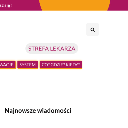
sz się
STREFA LEKARZA
WACJE
SYSTEM
CO? GDZIE? KIEDY?
Najnowsze wiadomości