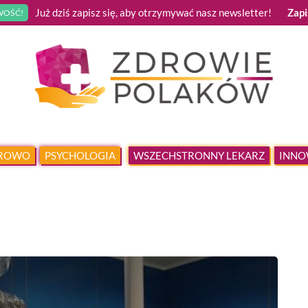
Już dziś zapisz się, aby otrzymywać nasz newsletter!
Zapi
OŚĆ!
DROWO
PSYCHOLOGIA
WSZECHSTRONNY LEKARZ
INNO