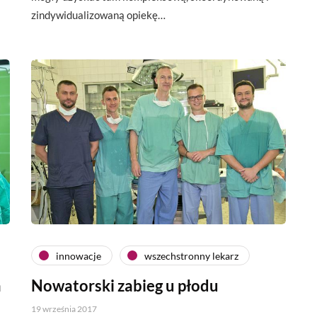
zindywidualizowaną opiekę…
innowacje
wszechstronny lekarz
a
Nowatorski zabieg u płodu
19 września 2017