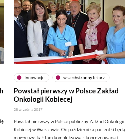
innowacje
wszechstronny lekarz
ch
Powstał pierwszy w Polsce Zakład
Onkologii Kobiecej
28 września 2017
ię
Powstał pierwszy w Polsce publiczny Zakład Onkologii
Kobiecej w Warszawie. Od października pacjentki będą
mogły uzyskać tam kompleksową, skoordynowaną i