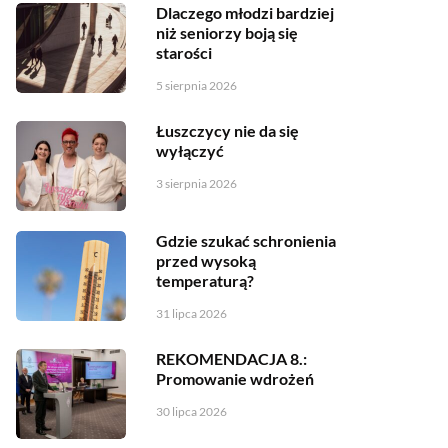
Dlaczego młodzi bardziej
niż seniorzy boją się
starości
5 sierpnia 2026
Łuszczycy nie da się
wyłączyć
3 sierpnia 2026
Gdzie szukać schronienia
przed wysoką
temperaturą?
31 lipca 2026
REKOMENDACJA 8.:
Promowanie wdrożeń
30 lipca 2026