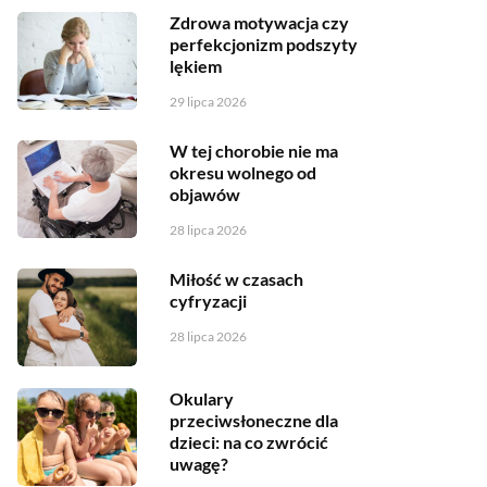
Zdrowa motywacja czy
perfekcjonizm podszyty
lękiem
29 lipca 2026
W tej chorobie nie ma
okresu wolnego od
objawów
28 lipca 2026
Miłość w czasach
cyfryzacji
28 lipca 2026
Okulary
przeciwsłoneczne dla
dzieci: na co zwrócić
uwagę?