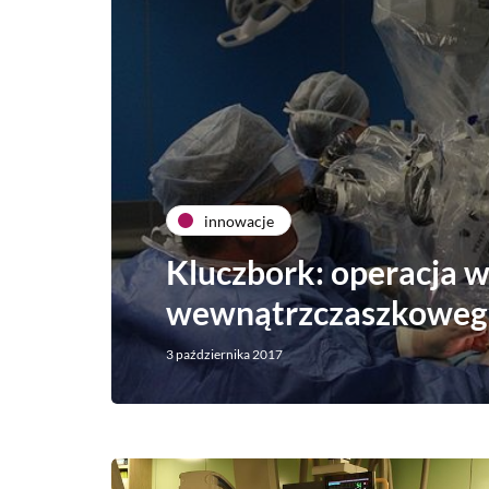
innowacje
Kluczbork: operacja w
wewnątrzczaszkoweg
3 października 2017