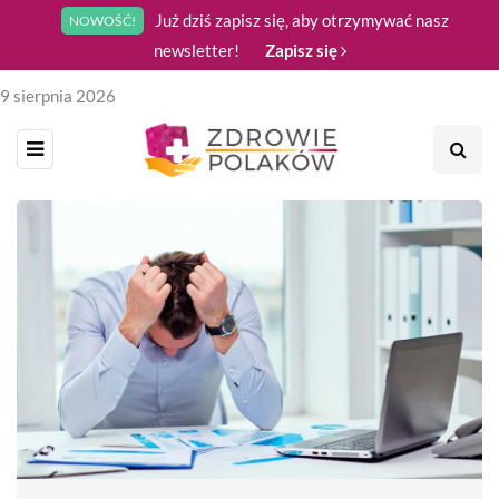
Już dziś zapisz się, aby otrzymywać nasz
NOWOŚĆ!
newsletter!
Zapisz się
9 sierpnia 2026