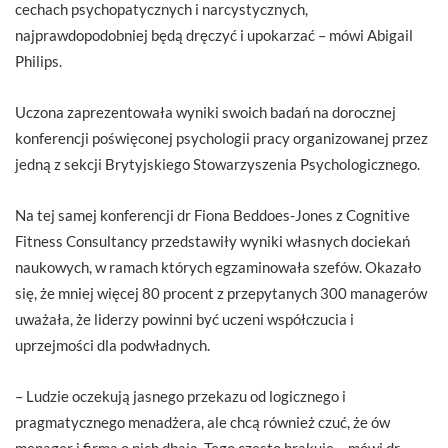
cechach psychopatycznych i narcystycznych,
najprawdopodobniej będą dręczyć i upokarzać – mówi Abigail
Philips.
Uczona zaprezentowała wyniki swoich badań na dorocznej
konferencji poświęconej psychologii pracy organizowanej przez
jedną z sekcji Brytyjskiego Stowarzyszenia Psychologicznego.
Na tej samej konferencji dr Fiona Beddoes-Jones z Cognitive
Fitness Consultancy przedstawiły wyniki własnych dociekań
naukowych, w ramach których egzaminowała szefów. Okazało
się, że mniej więcej 80 procent z przepytanych 300 managerów
uważała, że liderzy powinni być uczeni współczucia i
uprzejmości dla podwładnych.
– Ludzie oczekują jasnego przekazu od logicznego i
pragmatycznego menadżera, ale chcą również czuć, że ów
menager i firma o nich dbają. Tego często brakuje – mówi dr