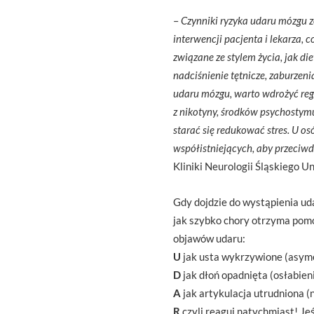
–
Czynniki ryzyka udaru mózgu z
interwencji pacjenta i lekarza,
związane ze stylem życia, jak d
nadciśnienie tętnicze, zaburzen
udaru mózgu, warto wdrożyć regu
z nikotyny, środków psychostymu
starać się redukować stres. U os
współistniejących, aby przeciwd
Kliniki Neurologii Śląskiego
Gdy dojdzie do wystąpienia ud
jak szybko chory otrzyma pomo
objawów udaru:
U
jak usta wykrzywione (asymet
D
jak dłoń opadnięta (osłabienie
A
jak artykulacja utrudniona 
R
czyli reaguj natychmiast! Jeś