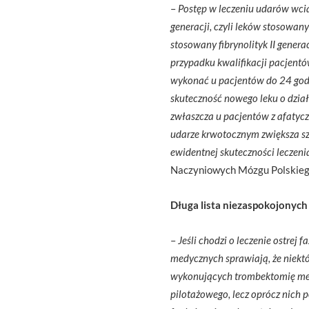
–
Postęp w leczeniu udarów wciąż
generacji, czyli leków stosowany
stosowany fibrynolityk II generac
przypadku kwalifikacji pacjentó
wykonać u pacjentów do 24 godz
skuteczność nowego leku o dzia
zwłaszcza u pacjentów z afatyc
udarze krwotocznym zwiększa sz
ewidentnej skuteczności leczeni
Naczyniowych Mózgu Polskieg
Długa lista niezaspokojonych
–
Jeśli chodzi o leczenie ostrej
medycznych sprawiają, że niektó
wykonujących trombektomię mec
pilotażowego, lecz oprócz nich