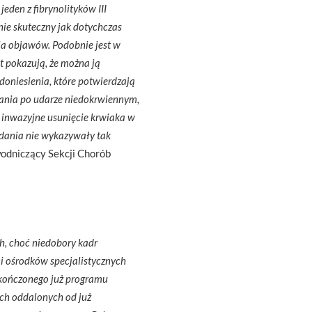
eden z fibrynolityków III
wnie skuteczny jak dotychczas
ia objawów. Podobnie jest w
t pokazują, że można ją
oniesienia, które potwierdzają
ania po udarze niedokrwiennym,
 inwazyjne usunięcie krwiaka w
adania nie wykazywały tak
wodniczący Sekcji Chorób
ch, choć niedobory kadr
ci ośrodków specjalistycznych
kończonego już programu
ach oddalonych od już