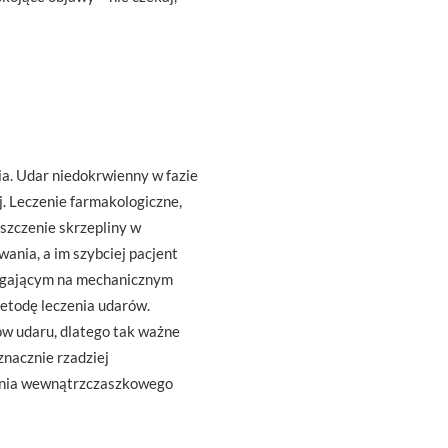
ia. Udar niedokrwienny w fazie
. Leczenie farmakologiczne,
szczenie skrzepliny w
ania, a im szybciej pacjent
legającym na mechanicznym
metodę leczenia udarów.
ów udaru, dlatego tak ważne
znacznie rzadziej
ienia wewnątrzczaszkowego