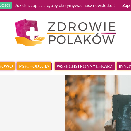
Już dziś zapisz się, aby otrzymywać nasz newsletter!
Zapi
OŚĆ!
DROWO
PSYCHOLOGIA
WSZECHSTRONNY LEKARZ
INNO