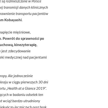
e są rozmieszczone w Polsce
ej transmisji danych klinicznych
prawnienie transportu pacjentów
dam Kobayashi
.
napięcie mięśniowe,
a.
Powrót do sprawności po
ruchową, kinezyterapię,
e jest zdecydowanie
ieki medycznej nad pacjentami
ropy. Ale jednocześnie
kraju w ciągu pierwszych 30 dni
rtu „Health at a Glance 2019”.
zących w badaniu odsetek ten
est wciąż bardzo utrudniony
piekuńczo-leczniczych oraz brak