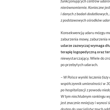
funkcjonujących centrów udarowy
nierównomiernie. Konieczne jest
i danych z badań dodatkowych, 
z podstawowych ośrodków udar
Konsekwencją udaru mózgu mog
zaburzenia mowy, zaburzenia w
udarze zazwyczaj wymaga długo
terapię logopedyczną oraz ter
niewystarczający. Wiele do zr
po przebytych udarach.
–
W Polsce wyniki leczenia fazy
współczynnik umieralności w 30 
po hospitalizacji z powodu nie
W tym niechlubnym rankingu wypr
jest znacznie mniejszy i wynosi 
dostęp do specjalistycznych odd