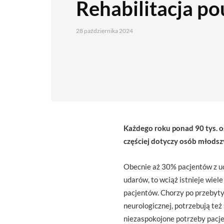
Rehabilitacja p
28 października 2024
Każdego roku ponad 90 tys. o
częściej dotyczy osób młodszy
Obecnie aż 30% pacjentów z ud
udarów, to wciąż istnieje wiel
pacjentów. Chorzy po przebyty
neurologicznej, potrzebują te
niezaspokojone potrzeby pacj