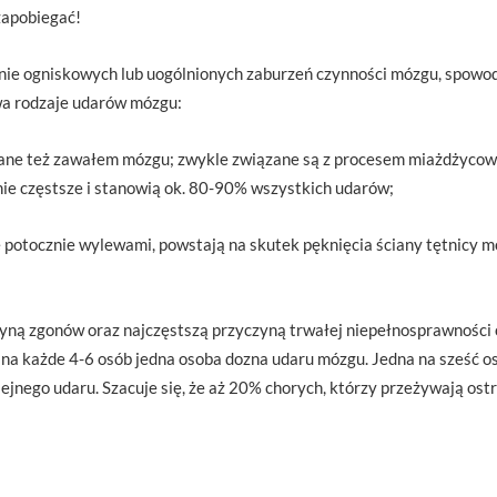
zapobiegać!
nie ogniskowych lub uogólnionych zaburzeń czynności mózgu, spowo
a rodzaje udarów mózgu:
ane też zawałem mózgu; zwykle związane są z procesem miażdżycow
ie częstsze i stanowią ok. 80-90% wszystkich udarów;
potocznie wylewami, powstają na skutek pęknięcia ściany tętnicy mó
yną zgonów oraz najczęstszą przyczyną trwałej niepełnosprawności o
że na każde 4-6 osób jedna osoba dozna udaru mózgu. Jedna na sześć 
ejnego udaru. Szacuje się, że aż 20% chorych, którzy przeżywają ost