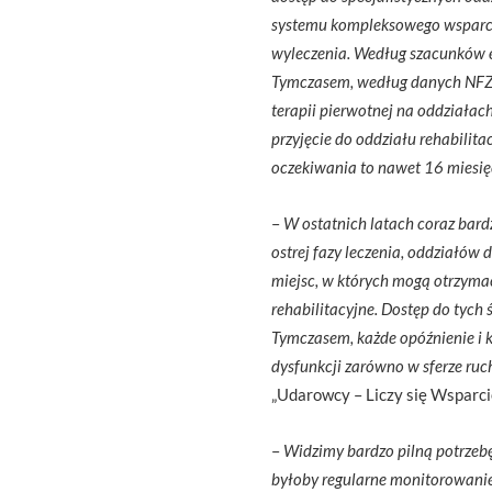
systemu kompleksowego wsparcia
wyleczenia. Według szacunków 
Tymczasem, według danych NFZ,
terapii pierwotnej na oddziałac
przyjęcie do oddziału rehabilita
oczekiwania to nawet 16 miesię
–
W ostatnich latach coraz bard
ostrej fazy leczenia, oddziałów
miejsc, w których mogą otrzymać
rehabilitacyjne. Dostęp do tych 
Tymczasem, każde opóźnienie i k
dysfunkcji zarówno w sferze ruc
„Udarowcy – Liczy się Wsparcie
–
Widzimy bardzo pilną potrzebę
byłoby regularne monitorowanie 