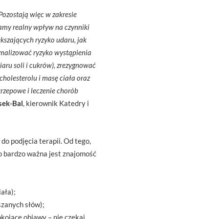
Pozostają więc w zakresie
Mamy realny wpływ na czynniki
ększających ryzyko udaru, jak
nimalizować ryzyko wystąpienia
aru soli i cukrów), zrezygnować
cholesterolu i masę ciała oraz
krzepowe i leczenie chorób
asek-Bal
, kierownik Katedry i
o podjęcia terapii. Od tego,
go bardzo ważna jest znajomość
iała);
szanych słów);
okojące objawy – nie czekaj,