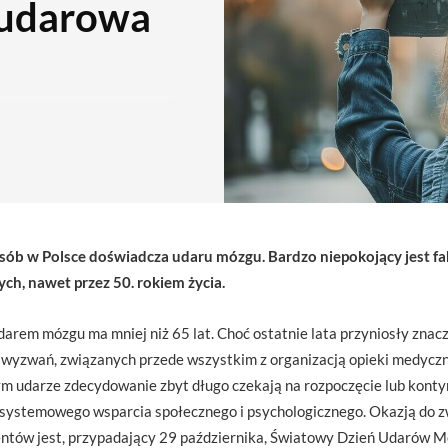
oudarowa
sób w Polsce doświadcza udaru mózgu. Bardzo niepokojący jest fak
ch, nawet przez 50. rokiem życia.
arem mózgu ma mniej niż 65 lat. Choć ostatnie lata przyniosły znac
e wyzwań, związanych przede wszystkim z organizacją opieki medyczne
m udarze zdecydowanie zbyt długo czekają na rozpoczęcie lub kontyn
ż systemowego wsparcia społecznego i psychologicznego. Okazją do z
entów jest, przypadający 29 października, Światowy Dzień Udarów M