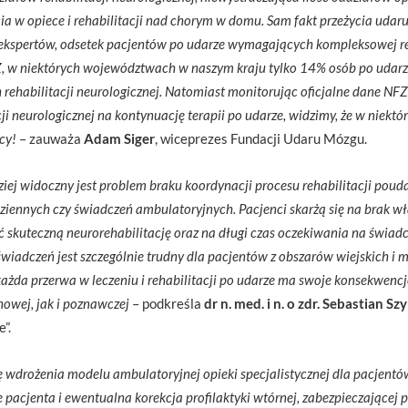
 w opiece i rehabilitacji nad chorym w domu. Sam fakt przeżycia udaru
ekspertów, odsetek pacjentów po udarze wymagających kompleksowej re
 w niektórych województwach w naszym kraju tylko 14% osób po udarze
h rehabilitacji neurologicznej. Natomiast monitorując oficjalne dane NF
cji neurologicznej na kontynuację terapii po udarze, widzimy, że w niek
cy!
– zauważa
Adam Siger
, wiceprezes Fundacji Udaru Mózgu.
ziej widoczny jest problem braku koordynacji procesu rehabilitacji pou
 dziennych czy świadczeń ambulatoryjnych. Pacjenci skarżą się na brak 
 skuteczną neurorehabilitację oraz na długi czas oczekiwania na świadc
świadczeń jest szczególnie trudny dla pacjentów z obszarów wiejskich i 
ażda przerwa w leczeniu i rehabilitacji po udarze ma swoje konsekwenc
howej, jak i poznawczej
– podkreśla
dr n. med. i n. o zdr. Sebastian Sz
”.
 wdrożenia modelu ambulatoryjnej opieki specjalistycznej dla pacjentó
pacjenta i ewentualna korekcja profilaktyki wtórnej, zabezpieczającej 