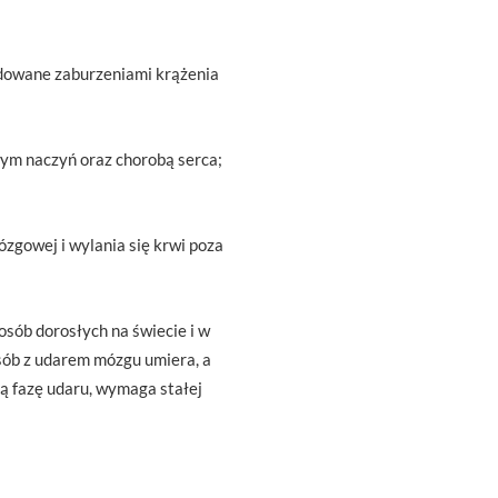
dowane zaburzeniami krążenia
ym naczyń oraz chorobą serca;
zgowej i wylania się krwi poza
sób dorosłych na świecie i w
osób z udarem mózgu umiera, a
rą fazę udaru, wymaga stałej