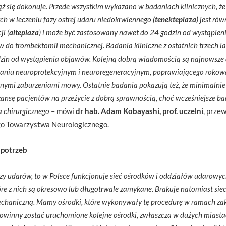
 się dokonuje. Przede wszystkim wykazano w badaniach klinicznych, że j
ch w leczeniu fazy ostrej udaru niedokrwiennego (
tenekteplaza
) jest ró
ji (
alteplaza
) i może być zastosowany nawet do 24 godzin od wystąpien
w do trombektomii mechanicznej. Badania kliniczne z ostatnich trzech la
in od wystąpienia objawów. Kolejną dobrą wiadomością są najnowsze d
łaniu neuroprotekcyjnym i neuroregeneracyjnym, poprawiającego rokow
znymi zaburzeniami mowy. Ostatnie badania pokazują też, że minimalnie
ansę pacjentów na przeżycie z dobrą sprawnością, choć wcześniejsze b
a chirurgicznego
– mówi
dr hab. Adam Kobayashi, prof. uczelni
, prze
o Towarzystwa Neurologicznego.
 potrzeb
 fazy udarów, to w Polsce funkcjonuje sieć ośrodków i oddziałów udarowy
re z nich są okresowo lub długotrwale zamykane. Brakuje natomiast sie
haniczną. Mamy ośrodki, które wykonywały tę procedurę w ramach za
 powinny zostać uruchomione kolejne ośrodki, zwłaszcza w dużych miast