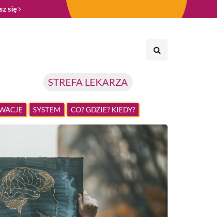
sz się
STREFA LEKARZA
WACJE
SYSTEM
CO? GDZIE? KIEDY?