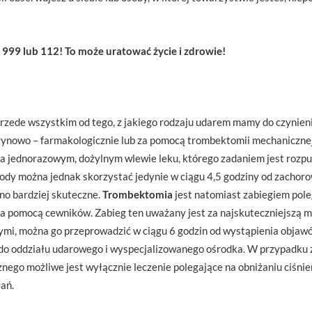
999 lub 112! To może uratować życie i zdrowie!
przede wszystkim od tego, z jakiego rodzaju udarem mamy do czynien
zynowo – farmakologicznie lub za pomocą trombektomii mechanicznej
a jednorazowym, dożylnym wlewie leku, którego zadaniem jest rozpu
dy można jednak skorzystać jedynie w ciągu 4,5 godziny od zachorow
ono bardziej skuteczne.
Trombektomia
jest natomiast zabiegiem po
 za pomocą cewników. Zabieg ten uważany jest za najskuteczniejszą 
mi, można go przeprowadzić w ciągu 6 godzin od wystąpienia objaw
ił do oddziału udarowego i wyspecjalizowanego ośrodka. W przypadku 
nego możliwe jest wyłącznie leczenie polegające na obniżaniu ciśn
ań.