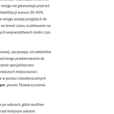
 mózgu nie gwarantuje przecież
habilitacji wynosi 30-40%.
 mózgu zostaje przyjętych do
Z na temat czasu, oczekiwanie na
tórych województwach średni czas
darowej, zaczynając od oddziałów
właściwego przekierowania do
zenia specjalistyczno-
mniejszych miejscowości.
je w postaci nieodwracalnych
yper
, prezes Stowarzyszenia
w po udarach, gdzie możliwe
przed kolejnym udarem.