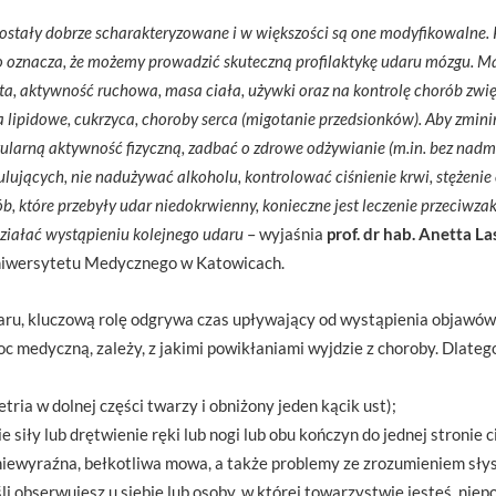
ostały dobrze scharakteryzowane i w większości są one modyfikowalne. 
 co oznacza, że możemy prowadzić skuteczną profilaktykę udaru mózgu. 
ieta, aktywność ruchowa, masa ciała, używki oraz na kontrolę chorób zwi
ia lipidowe, cukrzyca, choroby serca (migotanie przedsionków). Aby zmi
larną aktywność fizyczną, zadbać o zdrowe odżywianie (m.in. bez nadmi
lujących, nie nadużywać alkoholu, kontrolować ciśnienie krwi, stężenie 
ób, które przebyły udar niedokrwienny, konieczne jest leczenie przeciwza
ziałać wystąpieniu kolejnego udaru
– wyjaśnia
prof. dr hab. Anetta L
 Uniwersytetu Medycznego w Katowicach.
aru, kluczową rolę odgrywa czas upływający od wystąpienia objawów d
c medyczną, zależy, z jakimi powikłaniami wyjdzie z choroby. Dlate
ria w dolnej części twarzy i obniżony jeden kącik ust);
 siły lub drętwienie ręki lub nogi lub obu kończyn do jednej stronie c
(niewyraźna, bełkotliwa mowa, a także problemy ze zrozumieniem sły
li obserwujesz u siebie lub osoby, w której towarzystwie jesteś, niep