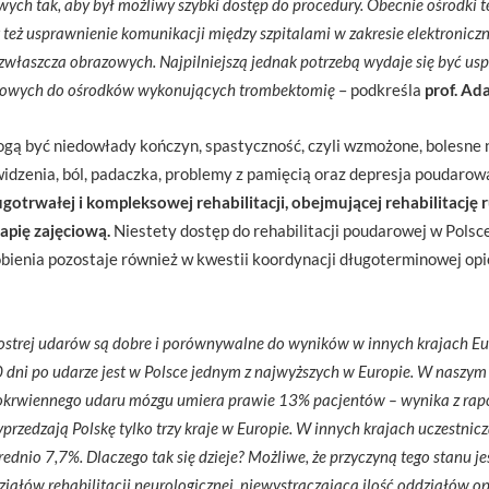
ch tak, aby był możliwy szybki dostęp do procedury. Obecnie ośrodki t
 też usprawnienie komunikacji między szpitalami w zakresie elektroniczn
zwłaszcza obrazowych. Najpilniejszą jednak potrzebą wydaje się być us
owych do ośrodków wykonujących trombektomię
– podkreśla
prof. A
ą być niedowłady kończyn, spastyczność, czyli wzmożone, bolesne 
idzenia, ból, padaczka, problemy z pamięcią oraz depresja poudarow
trwałej i kompleksowej rehabilitacji, obejmującej rehabilitację 
apię zajęciową.
Niestety dostęp do rehabilitacji poudarowej w Polsc
obienia pozostaje również w kwestii koordynacji długoterminowej op
 ostrej udarów są dobre i porównywalne do wyników w innych krajach Eu
dni po udarze jest w Polsce jednym z najwyższych w Europie. W naszym 
dokrwiennego udaru mózgu umiera prawie 13% pacjentów – wynika z rapo
zedzają Polskę tylko trzy kraje w Europie. W innych krajach uczestnic
średnio 7,7%. Dlaczego tak się dzieje? Możliwe, że przyczyną tego stanu j
ziałów rehabilitacji neurologicznej, niewystraczająca ilość oddziałów o