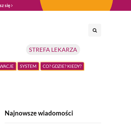
sz się
STREFA LEKARZA
WACJE
SYSTEM
CO? GDZIE? KIEDY?
Najnowsze wiadomości