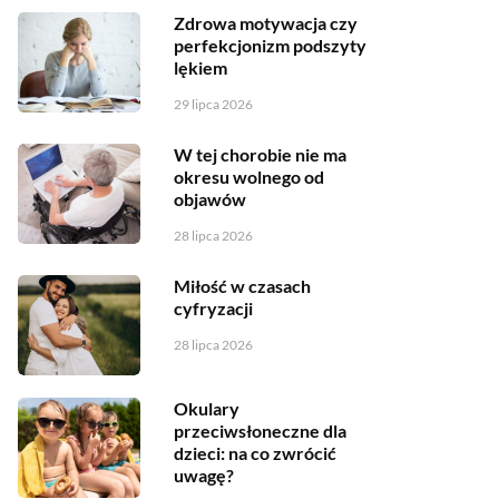
Zdrowa motywacja czy
perfekcjonizm podszyty
lękiem
29 lipca 2026
W tej chorobie nie ma
okresu wolnego od
objawów
28 lipca 2026
Miłość w czasach
cyfryzacji
28 lipca 2026
Okulary
przeciwsłoneczne dla
dzieci: na co zwrócić
uwagę?