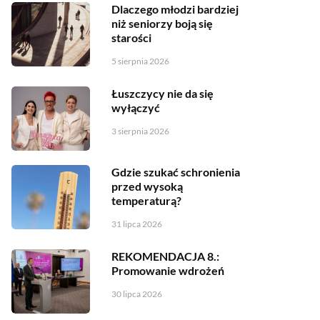
Dlaczego młodzi bardziej
niż seniorzy boją się
starości
5 sierpnia 2026
Łuszczycy nie da się
wyłączyć
3 sierpnia 2026
Gdzie szukać schronienia
przed wysoką
temperaturą?
31 lipca 2026
REKOMENDACJA 8.:
Promowanie wdrożeń
30 lipca 2026