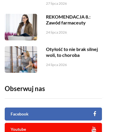
27 lipca 2026
REKOMENDACJA 8.:
Zawód farmaceuty
24 lipca 2026
Otyłość to nie brak silnej
woli, to choroba
24 lipca 2026
Obserwuj nas
Facebook
Youtube