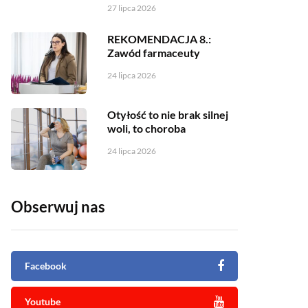
27 lipca 2026
REKOMENDACJA 8.:
Zawód farmaceuty
24 lipca 2026
Otyłość to nie brak silnej
woli, to choroba
24 lipca 2026
Obserwuj nas
Facebook
Youtube