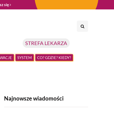
sz się
STREFA LEKARZA
WACJE
SYSTEM
CO? GDZIE? KIEDY?
Najnowsze wiadomości