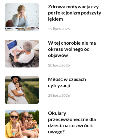
Zdrowa motywacja czy
perfekcjonizm podszyty
lękiem
29 lipca 2026
W tej chorobie nie ma
okresu wolnego od
objawów
28 lipca 2026
Miłość w czasach
cyfryzacji
28 lipca 2026
Okulary
przeciwsłoneczne dla
dzieci: na co zwrócić
uwagę?