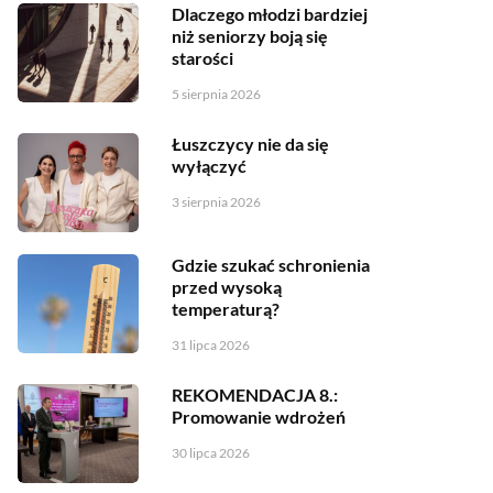
Dlaczego młodzi bardziej
niż seniorzy boją się
starości
5 sierpnia 2026
Łuszczycy nie da się
wyłączyć
3 sierpnia 2026
Gdzie szukać schronienia
przed wysoką
temperaturą?
31 lipca 2026
REKOMENDACJA 8.:
Promowanie wdrożeń
30 lipca 2026