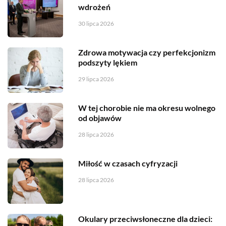
wdrożeń
30 lipca 2026
Zdrowa motywacja czy perfekcjonizm
podszyty lękiem
29 lipca 2026
W tej chorobie nie ma okresu wolnego
od objawów
28 lipca 2026
Miłość w czasach cyfryzacji
28 lipca 2026
Okulary przeciwsłoneczne dla dzieci: