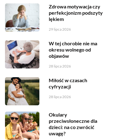
Zdrowa motywacja czy
perfekcjonizm podszyty
lękiem
29 lipca 2026
W tej chorobie nie ma
okresu wolnego od
objawów
28 lipca 2026
Miłość w czasach
cyfryzacji
28 lipca 2026
Okulary
przeciwsłoneczne dla
dzieci: na co zwrócić
uwagę?