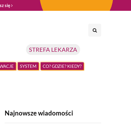
sz się
STREFA LEKARZA
WACJE
SYSTEM
CO? GDZIE? KIEDY?
Najnowsze wiadomości