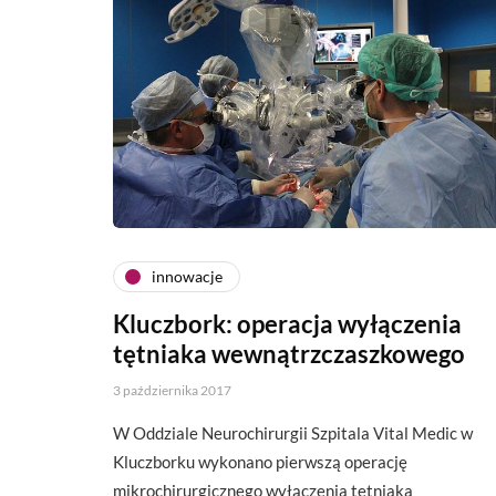
innowacje
Kluczbork: operacja wyłączenia
tętniaka wewnątrzczaszkowego
3 października 2017
W Oddziale Neurochirurgii Szpitala Vital Medic w
Kluczborku wykonano pierwszą operację
mikrochirurgicznego wyłączenia tętniaka