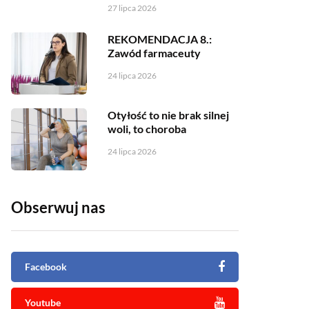
27 lipca 2026
REKOMENDACJA 8.:
Zawód farmaceuty
24 lipca 2026
Otyłość to nie brak silnej
woli, to choroba
24 lipca 2026
Obserwuj nas
Facebook
Youtube