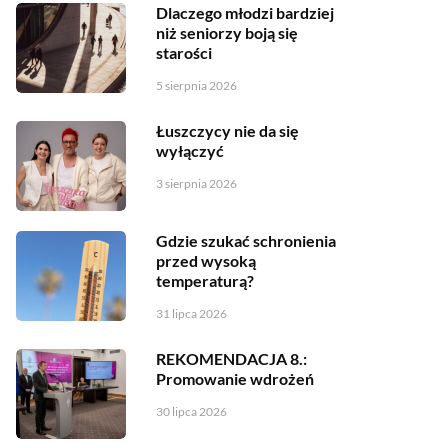
Dlaczego młodzi bardziej
niż seniorzy boją się
starości
5 sierpnia 2026
Łuszczycy nie da się
wyłączyć
3 sierpnia 2026
Gdzie szukać schronienia
przed wysoką
temperaturą?
31 lipca 2026
REKOMENDACJA 8.:
Promowanie wdrożeń
30 lipca 2026