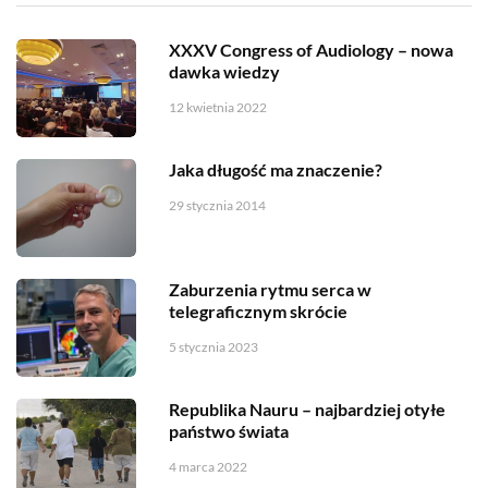
XXXV Congress of Audiology – nowa
dawka wiedzy
12 kwietnia 2022
Jaka długość ma znaczenie?
29 stycznia 2014
Zaburzenia rytmu serca w
telegraficznym skrócie
5 stycznia 2023
Republika Nauru – najbardziej otyłe
państwo świata
4 marca 2022