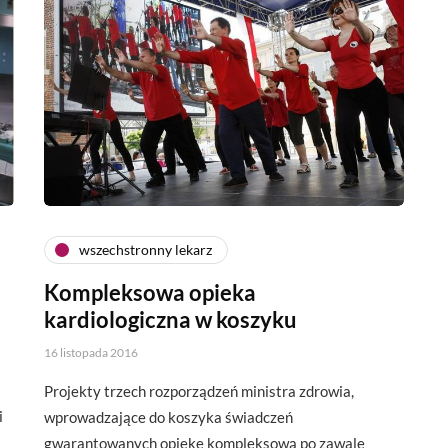
wszechstronny lekarz
Kompleksowa opieka
kardiologiczna w koszyku
16 listopada 2016
Projekty trzech rozporządzeń ministra zdrowia,
i
wprowadzające do koszyka świadczeń
gwarantowanych opiekę kompleksową po zawale