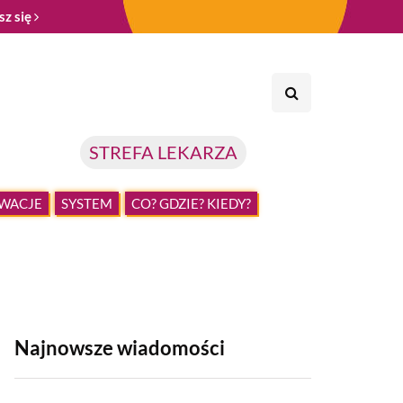
sz się
STREFA LEKARZA
WACJE
SYSTEM
CO? GDZIE? KIEDY?
Najnowsze wiadomości