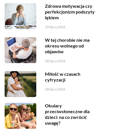
Zdrowa motywacja czy
perfekcjonizm podszyty
lękiem
29 lipca 2026
W tej chorobie nie ma
okresu wolnego od
objawów
28 lipca 2026
Miłość w czasach
cyfryzacji
28 lipca 2026
Okulary
przeciwsłoneczne dla
dzieci: na co zwrócić
uwagę?