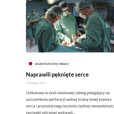
wszechstronny lekarz
Naprawili pęknięte serce
15 lutego 2017
Unikatowy w skali światowej zabieg polegający na
uszczelnieniu perforacji wolnej ściany lewej komory
serca i przezskórnego leczenia ciężkiej niewydolnośc
zastawki mitralnej wykonali…