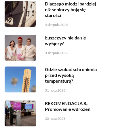
Dlaczego młodzi bardziej
niż seniorzy boją się
starości
5 sierpnia 2026
Łuszczycy nie da się
wyłączyć
3 sierpnia 2026
Gdzie szukać schronienia
przed wysoką
temperaturą?
31 lipca 2026
REKOMENDACJA 8.:
Promowanie wdrożeń
30 lipca 2026