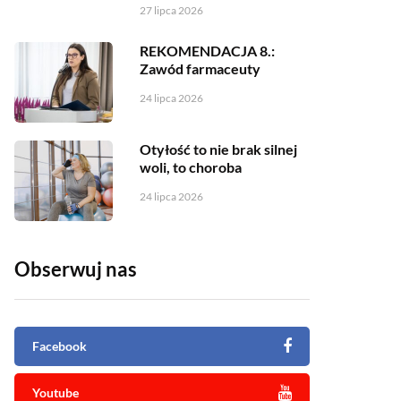
27 lipca 2026
REKOMENDACJA 8.:
Zawód farmaceuty
24 lipca 2026
Otyłość to nie brak silnej
woli, to choroba
24 lipca 2026
Obserwuj nas
Facebook
Youtube