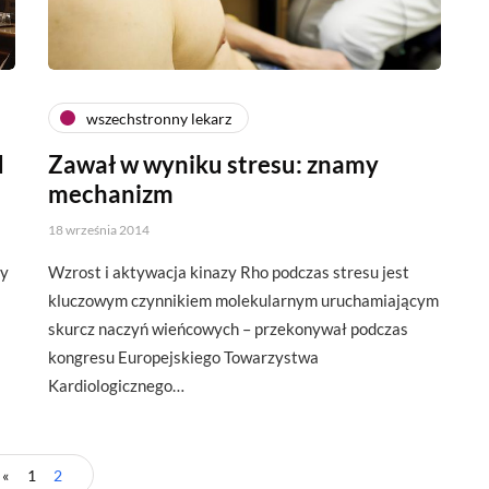
wszechstronny lekarz
d
Zawał w wyniku stresu: znamy
mechanizm
18 września 2014
zy
Wzrost i aktywacja kinazy Rho podczas stresu jest
kluczowym czynnikiem molekularnym uruchamiającym
skurcz naczyń wieńcowych – przekonywał podczas
kongresu Europejskiego Towarzystwa
Kardiologicznego…
«
1
2