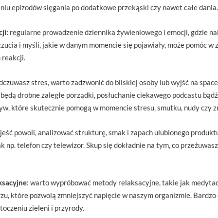
iu epizodów sięgania po dodatkowe przekąski czy nawet całe dania.
ji:
regularne prowadzenie dziennika żywieniowego i emocji, gdzie na
uczucia i myśli, jakie w danym momencie się pojawiały, może pomóc w
reakcji.
 odczuwasz stres, warto zadzwonić do bliskiej osoby lub wyjść na spac
będą drobne zaległe porządki, posłuchanie ciekawego podcastu bądź
tyw, które skutecznie pomogą w momencie stresu, smutku, nudy czy 
ę jeść powoli, analizować strukturę, smak i zapach ulubionego produktu
ak np. telefon czy telewizor. Skup się dokładnie na tym, co przeżuwasz i
ksacyjne
: warto wypróbować metody relaksacyjne, takie jak medytac
zu, które pozwolą zmniejszyć napięcie w naszym organizmie. Bardzo 
czeniu zieleni i przyrody.