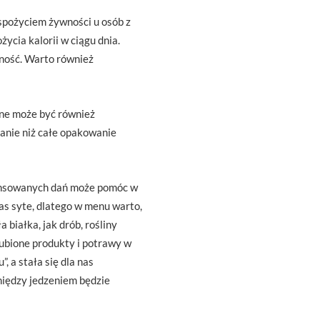
spożyciem żywności u osób z
ycia kalorii w ciągu dnia.
mność. Warto również
ne może być również
zanie niż całe opakowanie
lansowanych dań może pomóc w
s syte, dlatego w menu warto,
a białka, jak drób, rośliny
ulubione produkty i potrawy w
, a stała się dla nas
między jedzeniem będzie