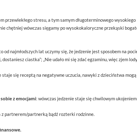
em przewlekłego stresu, a tym samym długoterminowego wysokiego 
nie chętniej wówczas sięgamy po wysokokaloryczne przekąski bogate w
sto od najmłodszych lat uczymy się, że jedzenie jest sposobem na poci
 dostaniesz ciastka”; „Nie udało mi się zdać egzaminu, więc zjem lody
e staje się receptą na negatywne uczucia, nawyki z dzieciństwa mogą
a sobie z emocjami
: wówczas jedzenie staje się chwilowym ukojeniem
a z partnerem/partnerką bądź rozterki rodzinne.
finansowe.