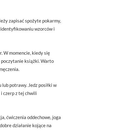
leży zapisać spożyte pokarmy,
 zidentyfikowaniu wzorców i
er. W momencie, kiedy się
 poczytanie książki. Warto
zmęczenia.
 lub potrawy. Jedz posiłki w
 czerp z tej chwili
ja, ćwiczenia oddechowe, joga
dobre działanie kojące na