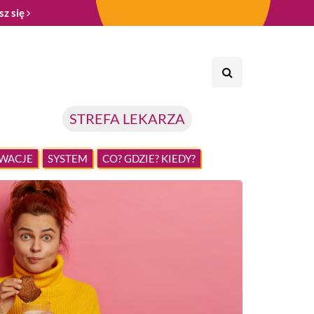
sz się
STREFA LEKARZA
WACJE
SYSTEM
CO? GDZIE? KIEDY?