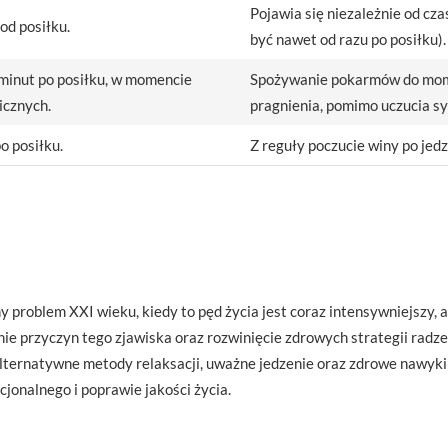
Pojawia się niezależnie od cz
od posiłku.
być nawet od razu po posiłku).
minut po posiłku, w momencie
Spożywanie pokarmów do mom
icznych.
pragnienia, pomimo uczucia sy
o posiłku.
Z reguły poczucie winy po jedz
 problem XXI wieku, kiedy to pęd życia jest coraz intensywniejszy, a
nie przyczyn tego zjawiska oraz rozwinięcie zdrowych strategii radze
lternatywne metody relaksacji, uważne jedzenie oraz zdrowe nawy
jonalnego i poprawie jakości życia.