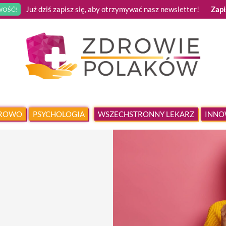
Już dziś zapisz się, aby otrzymywać nasz newsletter!
Zapi
OŚĆ!
DROWO
PSYCHOLOGIA
WSZECHSTRONNY LEKARZ
INNO