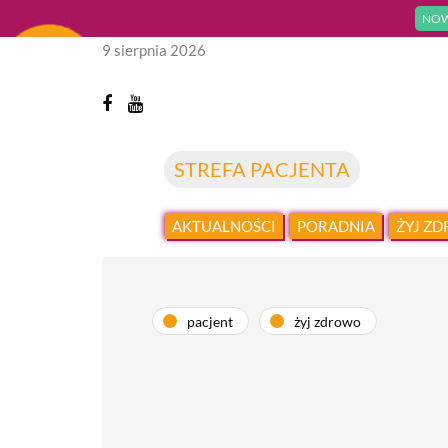
NOW
9 sierpnia 2026
STREFA PACJENTA
AKTUALNOŚCI
PORADNIA
ŻYJ Z
pacjent
żyj zdrowo