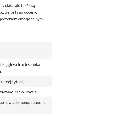
y ciała, ale także są
raz wzrost samooceny.
z jedzeniem emocjonalnym.
dukt, głównie mieszanka
e.
retnej sytuacji.
zuwalny jest w umyśle.
ie uświadomienie sobie, ile i