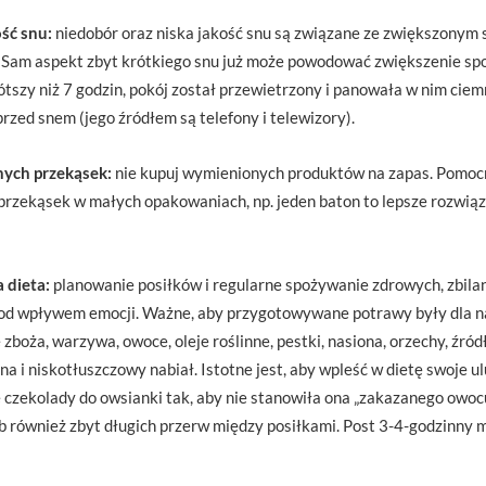
ość snu:
niedobór oraz niska jakość snu są związane ze zwiększonym 
 Sam aspekt zbyt krótkiego snu już może powodować zwiększenie spoż
ótszy niż 7 godzin, pokój został przewietrzony i panowała w nim cie
przed snem (jego źródłem są telefony i telewizory).
onych przekąsek:
nie kupuj wymienionych produktów na zapas. Pomoc
 przekąsek w małych opakowaniach, np. jeden baton to lepsze rozwią
 dieta:
planowanie posiłków i regularne spożywanie zdrowych, zbi
pod wpływem emocji. Ważne, aby przygotowywane potrawy były dla na
 zboża, warzywa, owoce, oleje roślinne, pestki, nasiona, orzechy, źródł
na i niskotłuszczowy nabiał. Istotne jest, aby wpleść w dietę swoje 
ę czekolady do owsianki tak, aby nie stanowiła ona „zakazanego owocu”
 również zbyt długich przerw między posiłkami. Post 3-4-godzinny 