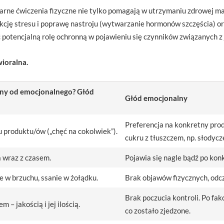
larne ćwiczenia fizyczne nie tylko pomagają w utrzymaniu zdrowej mas
cję stresu i poprawę nastroju (wytwarzanie hormonów szczęścia) o
potencjalną rolę ochronną w pojawieniu się czynników związanych 
ioralna.
czny od emocjonalnego? Głód
Głód emocjonalny
Preferencja na konkretny pro
u produktu/ów („chęć na cokolwiek”).
cukru z tłuszczem, np. słodycz
a wraz z czasem.
Pojawia się nagle bądź po konk
e w brzuchu, ssanie w żołądku.
Brak objawów fizycznych, odc
Brak poczucia kontroli. Po fakc
 – jakością i jej ilością.
co zostało zjedzone.