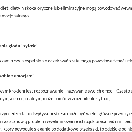
 diet:
diety niskokaloryczne lub eliminacyjne mogą powodować wewnęt
 emocjonalnego.
nia głodu i sytości.
gzamin czy niespełnienie oczekiwań szefa mogą powodować chęć ucie
 sobie z emocjami
owym krokiem jest rozpoznawanie i nazywanie swoich emocji. Często 
icznym, a emocjonalnym, może pomóc w zrozumieniu sytuacji.
czyn jedzenia pod wpływem stresu może być wiele (główne przyczyny
la nas stanowią problem i wyeliminowanie ich bądź praca nad nimi będz
, który powoduje sięganie po dodatkowe przekąski, to odejście od nie