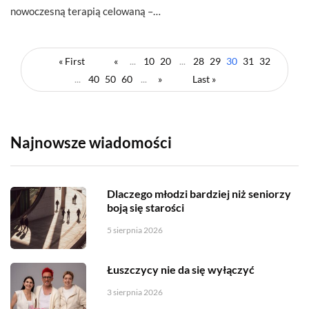
nowoczesną terapią celowaną –…
« First
«
...
10
20
...
28
29
30
31
32
...
40
50
60
...
»
Last »
Najnowsze wiadomości
Dlaczego młodzi bardziej niż seniorzy
boją się starości
5 sierpnia 2026
Łuszczycy nie da się wyłączyć
3 sierpnia 2026