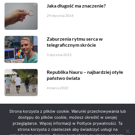
Jaka długość ma znaczenie?
29 stycznia 2014
Zaburzenia rytmu serca w
telegraficznym skrócie
5 stycznia 2023
Republika Nauru – najbardziej otyłe
państwo świata
4 marca 2022
Strona korzysta z plików cookie. Warunki przechowywania lub
dostępu do plików cookie, możesz określić w swojej
przeglądarce. Więcej informacji w Polityce prywatności. Ta
Serwis zaprojektował
Grzegorz Sztank
.
strona korzysta z ciasteczek aby świadczyć usługi na