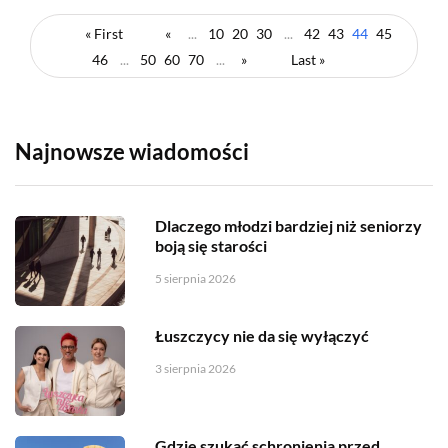
« First
«
...
10
20
30
...
42
43
44
45
46
...
50
60
70
...
»
Last »
Najnowsze wiadomości
Dlaczego młodzi bardziej niż seniorzy
boją się starości
5 sierpnia 2026
Łuszczycy nie da się wyłączyć
3 sierpnia 2026
Gdzie szukać schronienia przed