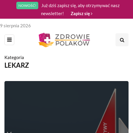
Już dziś zapisz się, aby otrzymywać nasz
NOWOŚĆ!
newsletter!
Zapisz się
9 sierpnia 2026
Kategoria
LEKARZ