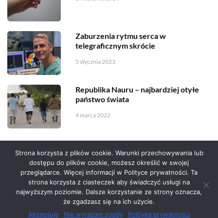
Zaburzenia rytmu serca w
telegraficznym skrócie
5 stycznia 2023
Republika Nauru – najbardziej otyłe
państwo świata
4 marca 2022
Strona korzysta z plików cookie. Warunki przechowywania lub
dostępu do plików cookie, możesz określić w swojej
przeglądarce. Więcej informacji w Polityce prywatności. Ta
Serwis zaprojektował
Grzegorz Sztank
.
strona korzysta z ciasteczek aby świadczyć usługi na
najwyższym poziomie. Dalsze korzystanie ze strony oznacza,
że zgadzasz się na ich użycie.
Akceptuję
Nie wyrażam zgody
Polityka prywatności