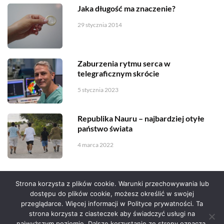
Jaka długość ma znaczenie?
29 stycznia 2014
Zaburzenia rytmu serca w
telegraficznym skrócie
5 stycznia 2023
Republika Nauru – najbardziej otyłe
państwo świata
4 marca 2022
Strona korzysta z plików cookie. Warunki przechowywania lub
dostępu do plików cookie, możesz określić w swojej
przeglądarce. Więcej informacji w Polityce prywatności. Ta
Serwis zaprojektował
Grzegorz Sztank
.
strona korzysta z ciasteczek aby świadczyć usługi na
najwyższym poziomie. Dalsze korzystanie ze strony oznacza,