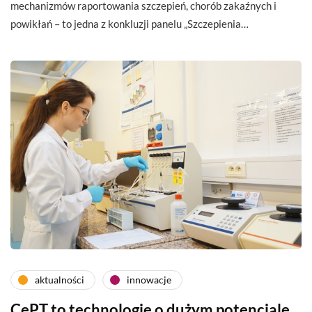
mechanizmów raportowania szczepień, chorób zakaźnych i
powikłań – to jedna z konkluzji panelu „Szczepienia…
aktualności
innowacje
CePT to technologie o dużym potencjale