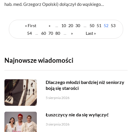
hab. med. Grzegorz Opolski) dołączył do wąskiego…
« First
«
...
10
20
30
...
50
51
52
53
54
...
60
70
80
...
»
Last »
Najnowsze wiadomości
Dlaczego młodzi bardziej niż seniorzy
boją się starości
5 sierpnia 2026
Łuszczycy nie da się wyłączyć
3 sierpnia 2026